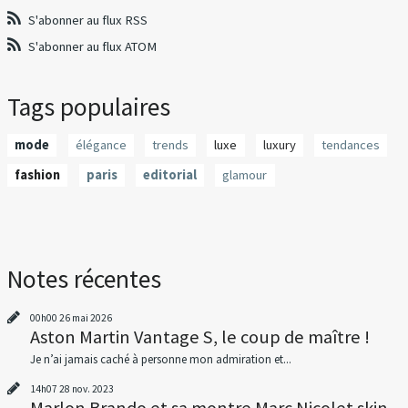
S'abonner au flux RSS
S'abonner au flux ATOM
Tags populaires
mode
élégance
trends
luxe
luxury
tendances
fashion
paris
editorial
glamour
Notes récentes
00h00
26
mai 2026
Aston Martin Vantage S, le coup de maître !
Je n’ai jamais caché à personne mon admiration et...
14h07
28
nov. 2023
Marlon Brando et sa montre Marc Nicolet skin...