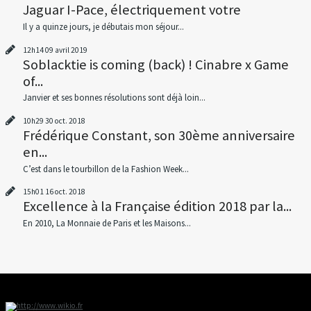
Jaguar I-Pace, électriquement votre
Il y a quinze jours, je débutais mon séjour...
12h14
09
avril 2019
Soblacktie is coming (back) ! Cinabre x Game
of...
Janvier et ses bonnes résolutions sont déjà loin...
10h29
30
oct. 2018
Frédérique Constant, son 30ème anniversaire
en...
C’est dans le tourbillon de la Fashion Week...
15h01
16
oct. 2018
Excellence à la Française édition 2018 par la...
En 2010, La Monnaie de Paris et les Maisons...