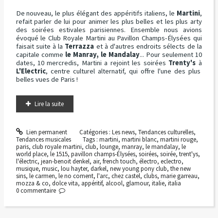
De nouveau, le plus élégant des appéritifs italiens, le
Martini
,
refait parler de lui pour animer les plus belles et les plus arty
des soirées estivales parisiennes. Ensemble nous avions
évoqué le Club Royale Martini au Pavillon Champs-Élysées qui
faisait suite à la
Terrazza
et à d'autres endroits sélects de la
capitale comme
le Manray, le Mandalay
... Pour seulement 10
dates, 10 mercredis, Martini a rejoint les soirées
Trenty's
à
L'Electric
, centre culturel alternatif, qui offre l'une des plus
belles vues de Paris !
Lire la suite
Lien permanent
Catégories :
Les news
,
Tendances culturelles
,
Tendances musicales
Tags :
martini
,
martini blanc
,
martini rouge
,
paris
,
club royale martini
,
club
,
lounge
,
manray
,
le mandalay
,
le
world place
,
le 1515
,
pavillon champs-Élysées
,
soirées
,
soirée
,
trent'ys
,
l'électric
,
jean-benoit denkel
,
air
,
french touch
,
électro
,
eclectro
,
musique
,
music
,
lou hayter
,
darkel
,
new young pony club
,
the new
sins
,
le carmen
,
le no coment
,
l'arc
,
chez castel
,
clubs
,
marie garreau
,
mozza & co
,
dolce vita
,
appéritif
,
alcool
,
glamour
,
italie
,
italia
0
commentaire