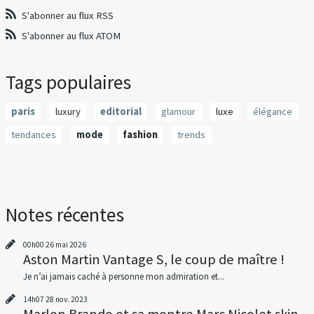
S'abonner au flux RSS
S'abonner au flux ATOM
Tags populaires
paris
luxury
editorial
glamour
luxe
élégance
tendances
mode
fashion
trends
Notes récentes
00h00
26
mai 2026
Aston Martin Vantage S, le coup de maître !
Je n’ai jamais caché à personne mon admiration et...
14h07
28
nov. 2023
Marlon Brando et sa montre Marc Nicolet skin...