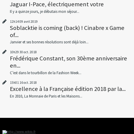
Jaguar I-Pace, électriquement votre
Il y a quinze jours, je débutais mon séjour...
12h14
09
avril 2019
Soblacktie is coming (back) ! Cinabre x Game
of...
Janvier et ses bonnes résolutions sont déjà loin...
10h29
30
oct. 2018
Frédérique Constant, son 30ème anniversaire
en...
C’est dans le tourbillon de la Fashion Week...
15h01
16
oct. 2018
Excellence à la Française édition 2018 par la...
En 2010, La Monnaie de Paris et les Maisons...