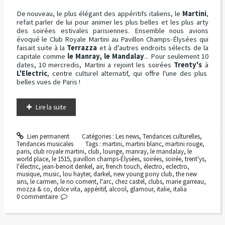
De nouveau, le plus élégant des appéritifs italiens, le
Martini
,
refait parler de lui pour animer les plus belles et les plus arty
des soirées estivales parisiennes. Ensemble nous avions
évoqué le Club Royale Martini au Pavillon Champs-Élysées qui
faisait suite à la
Terrazza
et à d'autres endroits sélects de la
capitale comme
le Manray, le Mandalay
... Pour seulement 10
dates, 10 mercredis, Martini a rejoint les soirées
Trenty's
à
L'Electric
, centre culturel alternatif, qui offre l'une des plus
belles vues de Paris !
Lire la suite
Lien permanent
Catégories :
Les news
,
Tendances culturelles
,
Tendances musicales
Tags :
martini
,
martini blanc
,
martini rouge
,
paris
,
club royale martini
,
club
,
lounge
,
manray
,
le mandalay
,
le
world place
,
le 1515
,
pavillon champs-Élysées
,
soirées
,
soirée
,
trent'ys
,
l'électric
,
jean-benoit denkel
,
air
,
french touch
,
électro
,
eclectro
,
musique
,
music
,
lou hayter
,
darkel
,
new young pony club
,
the new
sins
,
le carmen
,
le no coment
,
l'arc
,
chez castel
,
clubs
,
marie garreau
,
mozza & co
,
dolce vita
,
appéritif
,
alcool
,
glamour
,
italie
,
italia
0
commentaire