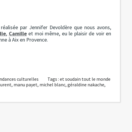
 réalisée par Jennifer Devoldère que nous avons,
die
,
Camille
et moi même, eu le plaisir de voir en
nne à Aix en Provence.
ndances culturelles
Tags :
et soudain tout le monde
aurent
,
manu payet
,
michel blanc
,
géraldine nakache
,