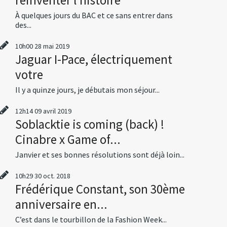
À quelques jours du BAC et ce sans entrer dans
des...
10h00
28
mai 2019
Jaguar I-Pace, électriquement
votre
Il y a quinze jours, je débutais mon séjour...
12h14
09
avril 2019
Soblacktie is coming (back) !
Cinabre x Game of...
Janvier et ses bonnes résolutions sont déjà loin...
10h29
30
oct. 2018
Frédérique Constant, son 30ème
anniversaire en...
C’est dans le tourbillon de la Fashion Week...