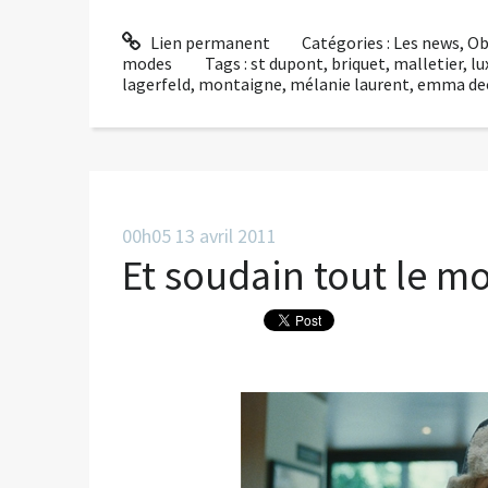
Lien permanent
Catégories :
Les news
,
Ob
modes
Tags :
st dupont
,
briquet
,
malletier
,
lu
lagerfeld
,
montaigne
,
mélanie laurent
,
emma de
00h05
13
avril 2011
Et soudain tout le 