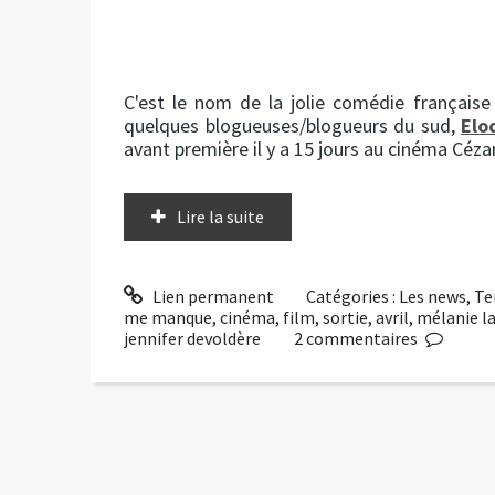
C'est le nom de la jolie comédie française
quelques blogueuses/blogueurs du sud,
Elo
avant première il y a 15 jours au cinéma Céza
Lire la suite
Lien permanent
Catégories :
Les news
,
Te
me manque
,
cinéma
,
film
,
sortie
,
avril
,
mélanie l
jennifer devoldère
2
commentaires