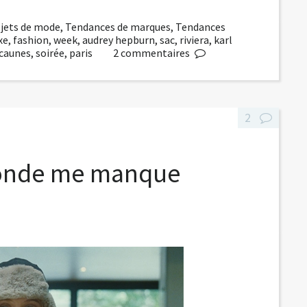
jets de mode
,
Tendances de marques
,
Tendances
xe
,
fashion
,
week
,
audrey hepburn
,
sac
,
riviera
,
karl
caunes
,
soirée
,
paris
2
commentaires
2
monde me manque