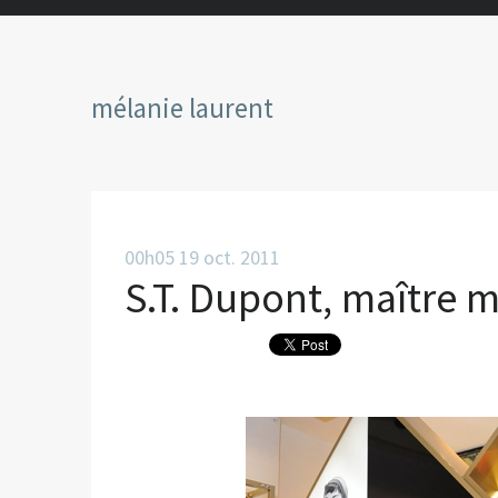
mélanie laurent
00h05
19
oct. 2011
S.T. Dupont, maître m