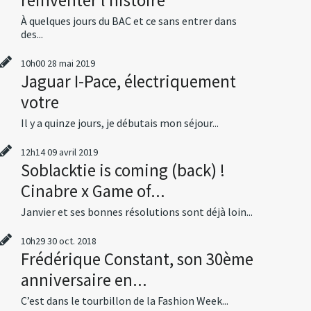
À quelques jours du BAC et ce sans entrer dans
des...
10h00
28
mai 2019
Jaguar I-Pace, électriquement
votre
Il y a quinze jours, je débutais mon séjour...
12h14
09
avril 2019
Soblacktie is coming (back) !
Cinabre x Game of...
Janvier et ses bonnes résolutions sont déjà loin...
10h29
30
oct. 2018
Frédérique Constant, son 30ème
anniversaire en...
C’est dans le tourbillon de la Fashion Week...