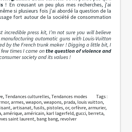
is
! En creusant un peu plus mes recherches, j'ai
 même si plusieurs fois j'ai abordé la question de la
sage fort autour de la société de consommation
t incredible press kit, I’m not sure you will believe
 manufacturing automatic guns with Louis-Vuitton
ed by the French trunk maker ! Digging a little bit, I
if few times I came on
the question of violence and
onsumer society and its values !
ve
,
Tendances culturelles
,
Tendances modes
Tags :
rmor
,
armes
,
weapon
,
weapons
,
prada
,
louis vuitton
,
tisant
,
artisanat
,
fusils
,
pistoles
,
or
,
orfèvre
,
armurier
,
a
,
amérique
,
américain
,
karl lagerfeld
,
gucci
,
berreta
,
yves saint laurent
,
bang bang
,
revolver