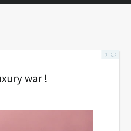
0
uxury war !