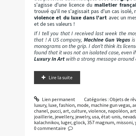
s'agisse d'une licence du
malletier frança
trouvé qu'il ne s'agissait pas d'un cas isolé,
violence et du luxe dans l'art
avec un mes
et de ses valeurs !
If I tell you that I received last week the mos
that ! A US company,
Machine Gun Vegas
is
monograms on the grip. I don’t think its licens
found that it was not an isolated case, even 
Luxury in Art
with a strong message around c
Lire la suite
Lien permanent
Catégories :
Objets de rê
luxury
,
luxe
,
fashion
,
mode
,
machine gun vegas
,
a
chanel
,
pucci
,
art
,
culture
,
violence
,
napoléon
,
ar
joaillerie
,
jewellery
,
jewelry
,
usa
,
état-unis
,
nevad
kalachnikov
,
luger
,
glock
,
357 magnum
,
missoni
,
0
commentaire