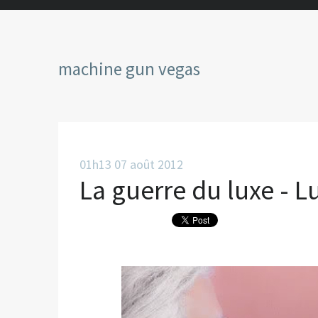
machine gun vegas
01h13
07
août 2012
La guerre du luxe - L