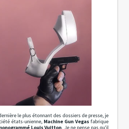
 dernière le plus étonnant des dossiers de presse, je
ociété états-unienne,
Machine Gun Vegas
fabrique
 monogrammé Louis Vuitton
. Je ne pense pas qu'il