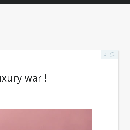
0
uxury war !