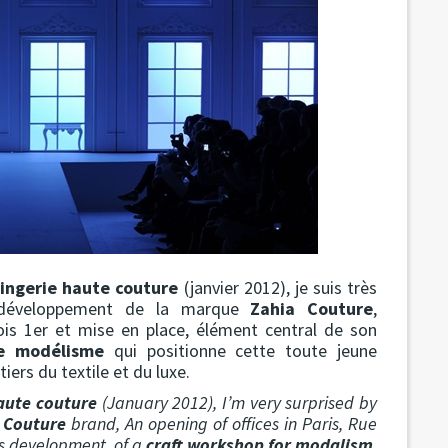
lingerie haute couture
(janvier 2012), je suis très
le développement de la marque
Zahia Couture
,
ois 1er et mise en place, élément central de son
de modélisme
qui positionne cette toute jeune
iers du textile et du luxe.
haute couture
(January 2012), I’m very surprised by
 Couture
brand, An opening of offices in Paris, Rue
its development, of a
craft workshop for modalism
,