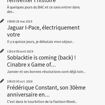
À quelques jours du BAC et ce sans entrer dans
des...
10h00
28
mai 2019
Jaguar I-Pace, électriquement
votre
Il y a quinze jours, je débutais mon séjour...
12h14
09
avril 2019
Soblacktie is coming (back) !
Cinabre x Game of...
Janvier et ses bonnes résolutions sont déjà loin...
10h29
30
oct. 2018
Frédérique Constant, son 30ème
anniversaire en...
C’est dans le tourbillon de la Fashion Week...