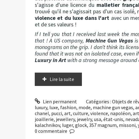
s'agisse d'une licence du
malletier frança
trouvé qu'il ne s'agissait pas d'un cas isolé,
violence et du luxe dans l'art
avec un mes
et de ses valeurs !
If I tell you that I received last week the mos
that ! A US company,
Machine Gun Vegas
is
monograms on the grip. I don’t think its licens
found that it was not an isolated case, even 
Luxury in Art
with a strong message around c
Lire la suite
Lien permanent
Catégories :
Objets de rê
luxury
,
luxe
,
fashion
,
mode
,
machine gun vegas
,
a
chanel
,
pucci
,
art
,
culture
,
violence
,
napoléon
,
ar
joaillerie
,
jewellery
,
jewelry
,
usa
,
état-unis
,
nevad
kalachnikov
,
luger
,
glock
,
357 magnum
,
missoni
,
0
commentaire