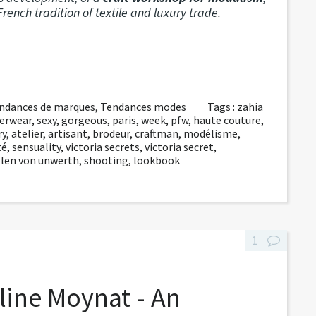
ench tradition of textile and luxury trade.
ndances de marques
,
Tendances modes
Tags :
zahia
erwear
,
sexy
,
gorgeous
,
paris
,
week
,
pfw
,
haute couture
,
ry
,
atelier
,
artisant
,
brodeur
,
craftman
,
modélisme
,
té
,
sensuality
,
victoria secrets
,
victoria secret
,
llen von unwerth
,
shooting
,
lookbook
1
line Moynat - An