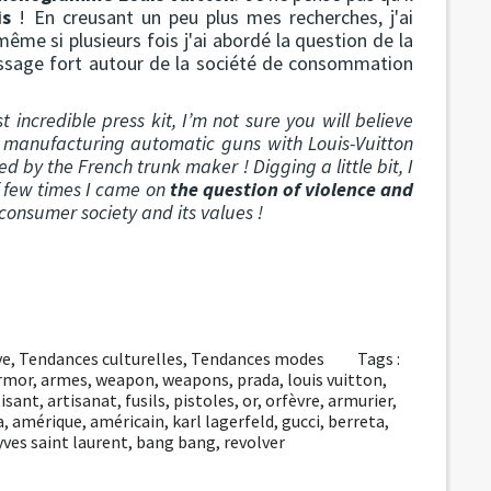
is
! En creusant un peu plus mes recherches, j'ai
 même si plusieurs fois j'ai abordé la question de la
sage fort autour de la société de consommation
t incredible press kit, I’m not sure you will believe
 manufacturing automatic guns with Louis-Vuitton
ed by the French trunk maker ! Digging a little bit, I
if few times I came on
the question of violence and
onsumer society and its values !
ve
,
Tendances culturelles
,
Tendances modes
Tags :
rmor
,
armes
,
weapon
,
weapons
,
prada
,
louis vuitton
,
tisant
,
artisanat
,
fusils
,
pistoles
,
or
,
orfèvre
,
armurier
,
a
,
amérique
,
américain
,
karl lagerfeld
,
gucci
,
berreta
,
yves saint laurent
,
bang bang
,
revolver