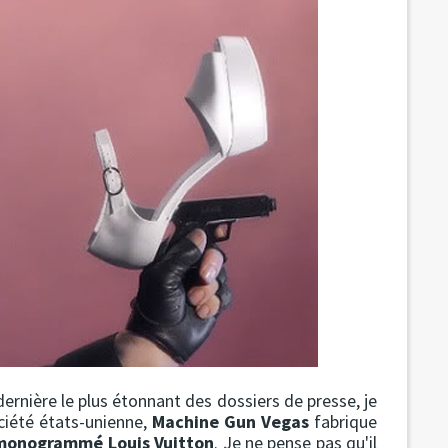
 dernière le plus étonnant des dossiers de presse, je
ociété états-unienne,
Machine Gun Vegas
fabrique
 monogrammé Louis Vuitton
. Je ne pense pas qu'il