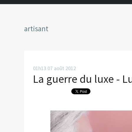
artisant
01h13
07
août 2012
La guerre du luxe - L