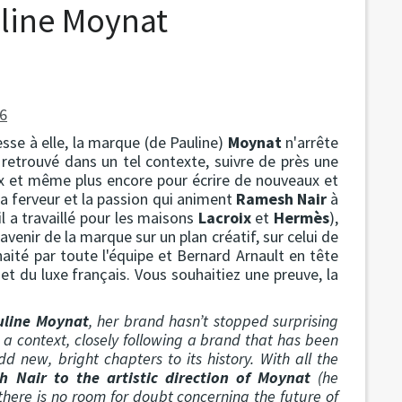
uline Moynat
sse à elle, la marque (de Pauline)
Moynat
n'arrête
retrouvé dans un tel contexte, suivre de près une
x et même plus encore pour écrire de nouveaux et
 la ferveur et la passion qui animent
Ramesh Nair
à
il a travaillé pour les maisons
Lacroix
et
Hermès
),
avenir de la marque sur un plan créatif, sur celui de
haité par toute l'équipe et Bernard Arnault en tête
 du luxe français. Vous souhaitiez une preuve, la
uline Moynat
, her brand hasn’t stopped surprising
 a context, closely following a brand that has been
d new, bright chapters to its history. With all the
 Nair to the artistic direction of Moynat
(he
 there is no room for doubt concerning the future of