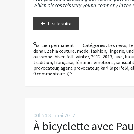
which places this very young company in the Fr
Lire la suite
Lien permanent
Catégories :
Les news
,
Te
dehar
,
zahia couture
,
mode
,
fashion
,
lingerie
,
und
automne
,
hiver
,
fall
,
winter
,
2012
,
2013
,
luxe
,
luxu
tradition
,
française
,
féminin
,
émotions
,
sensuali
provocateur
,
agent provocateur
,
karl lagerfeld
,
e
0
commentaire
00h54
31
mai 2012
À bicyclette avec Pau