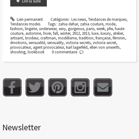
Lire la suite
Lien permanent
Catégories :
Les news
,
Tendances de marques
,
Tendances modes
Tags :
zahia dehar
,
zahia couture
,
mode
,
fashion
,
lingerie
,
underwear
,
sexy
,
gorgeous
,
paris
,
week
,
pfw
,
haute
couture
,
automne
,
hiver
,
fall
,
winter
,
2012
,
2013
,
luxe
,
luxury
,
atelier
,
artisant
,
brodeur
,
craftman
,
modélisme
,
tradition
,
française
,
féminin
,
émotions
,
sensualité
,
sensuality
,
victoria secrets
,
victoria secret
,
provocateur
,
agent provocateur
,
karl lagerfeld
,
ellen von unwerth
,
shooting
,
lookbook
0
commentaire
Newsletter