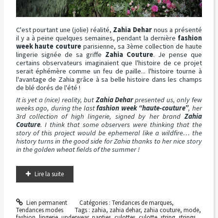
C'est pourtant une (jolie) réalité,
Zahia Dehar
nous a présenté
il y a à peine quelques semaines, pendant la dernière
fashion
week haute couture
parisienne, sa 3ème collection de haute
lingerie signée de sa griffe
Zahia Couture
. Je pense que
certains observateurs imaginaient que l'histoire de ce projet
serait éphémère comme un feu de paille... l'histoire tourne à
l'avantage de Zahia grâce à sa belle histoire dans les champs
de blé dorés de l'été !
It is yet a (nice) reality, but
Zahia Dehar
presented us, only few
weeks ago, during the last
fashion week “haute-couture”
, her
3rd collection of high lingerie, signed by her brand
Zahia
Couture
. I think that some observers were thinking that the
story of this project would be ephemeral like a wildfire… the
history turns in the good side for Zahia thanks to her nice story
in the golden wheat fields of the summer !
Lire la suite
Lien permanent
Catégories :
Tendances de marques
,
Tendances modes
Tags :
zahia
,
zahia dehar
,
zahia couture
,
mode
,
fashion
,
lingerie
,
underwear
,
panties
,
culottes
,
culotte
,
string
,
strings
,