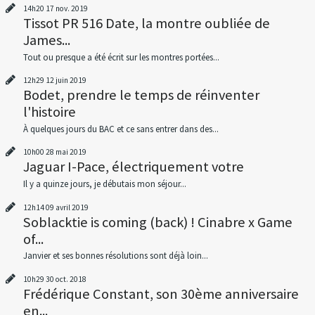
14h20
17
nov. 2019
Tissot PR 516 Date, la montre oubliée de
James...
Tout ou presque a été écrit sur les montres portées...
12h29
12
juin 2019
Bodet, prendre le temps de réinventer
l'histoire
À quelques jours du BAC et ce sans entrer dans des...
10h00
28
mai 2019
Jaguar I-Pace, électriquement votre
Il y a quinze jours, je débutais mon séjour...
12h14
09
avril 2019
Soblacktie is coming (back) ! Cinabre x Game
of...
Janvier et ses bonnes résolutions sont déjà loin...
10h29
30
oct. 2018
Frédérique Constant, son 30ème anniversaire
en...