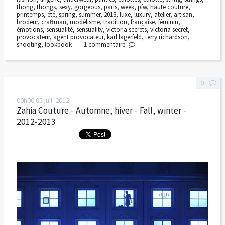
thong
,
thongs
,
sexy
,
gorgeous
,
paris
,
week
,
pfw
,
haute couture
,
printemps
,
été
,
spring
,
summer
,
2013
,
luxe
,
luxury
,
atelier
,
artisan
,
brodeur
,
craftman
,
modélisme
,
tradition
,
française
,
féminin
,
émotions
,
sensualité
,
sensuality
,
victoria secrets
,
victoria secret
,
provocateur
,
agent provocateur
,
karl lagerfeld
,
terry richardson
,
shooting
,
lookbook
1
commentaire
0
00h00
05
juil. 2012
Zahia Couture - Automne, hiver - Fall, winter -
2012-2013