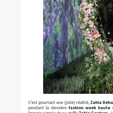
C'est pourtant une (jolie) réalité,
Zahia Deha
pendant la dernière
fashion week haute 
lingerie signée de sa griffe
Zahia Couture
. 