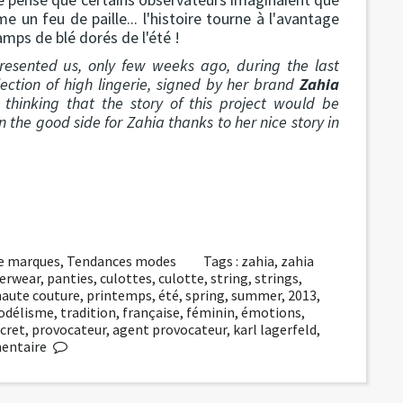
 un feu de paille... l'histoire tourne à l'avantage
amps de blé dorés de l'été !
esented us, only few weeks ago, during the last
llection of high lingerie, signed by her brand
Zahia
 thinking that the story of this project would be
n the good side for Zahia thanks to her nice story in
e marques
,
Tendances modes
Tags :
zahia
,
zahia
erwear
,
panties
,
culottes
,
culotte
,
string
,
strings
,
haute couture
,
printemps
,
été
,
spring
,
summer
,
2013
,
odélisme
,
tradition
,
française
,
féminin
,
émotions
,
ecret
,
provocateur
,
agent provocateur
,
karl lagerfeld
,
entaire