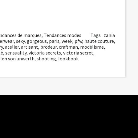
ndances de marques
,
Tendances modes
Tags :
zahia
erwear
,
sexy
,
gorgeous
,
paris
,
week
,
pfw
,
haute couture
,
ry
,
atelier
,
artisant
,
brodeur
,
craftman
,
modélisme
,
té
,
sensuality
,
victoria secrets
,
victoria secret
,
llen von unwerth
,
shooting
,
lookbook