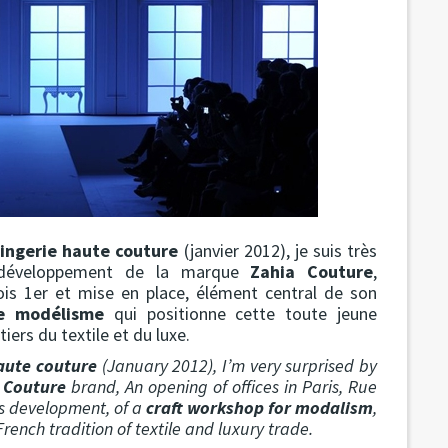
lingerie haute couture
(janvier 2012), je suis très
le développement de la marque
Zahia Couture
,
ois 1er et mise en place, élément central de son
de modélisme
qui positionne cette toute jeune
iers du textile et du luxe.
haute couture
(January 2012), I’m very surprised by
 Couture
brand, An opening of offices in Paris, Rue
its development, of a
craft workshop for modalism
,
ench tradition of textile and luxury trade.