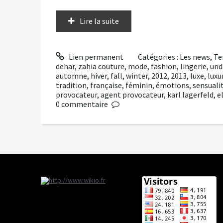
Lire la suite
Lien permanent
Catégories :
Les news
,
Te
dehar
,
zahia couture
,
mode
,
fashion
,
lingerie
,
und
automne
,
hiver
,
fall
,
winter
,
2012
,
2013
,
luxe
,
luxu
tradition
,
française
,
féminin
,
émotions
,
sensuali
provocateur
,
agent provocateur
,
karl lagerfeld
,
e
0
commentaire