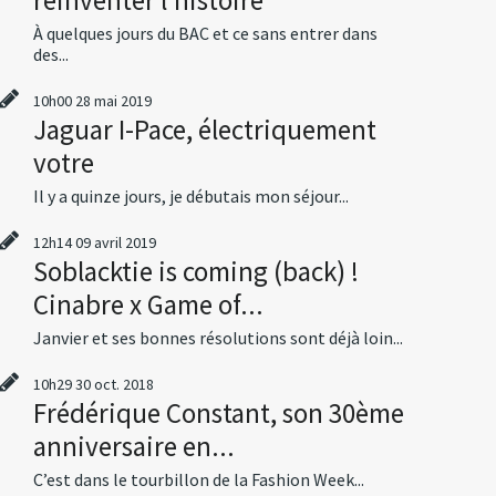
À quelques jours du BAC et ce sans entrer dans
des...
10h00
28
mai 2019
Jaguar I-Pace, électriquement
votre
Il y a quinze jours, je débutais mon séjour...
12h14
09
avril 2019
Soblacktie is coming (back) !
Cinabre x Game of...
Janvier et ses bonnes résolutions sont déjà loin...
10h29
30
oct. 2018
Frédérique Constant, son 30ème
anniversaire en...
C’est dans le tourbillon de la Fashion Week...