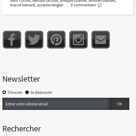
henri cochet
,
bernard lacoste
,
philippe chatrier
,
simone mathieu
,
marcel bernard
,
suzanne lenglen
0
commentaire
Newsletter
S'inscrire
Se désinscrire
Rechercher