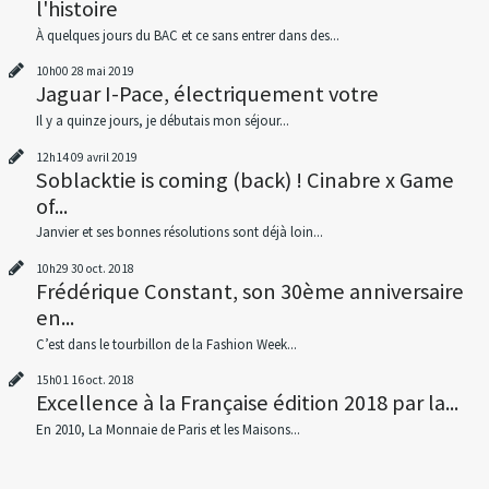
l'histoire
À quelques jours du BAC et ce sans entrer dans des...
10h00
28
mai 2019
Jaguar I-Pace, électriquement votre
Il y a quinze jours, je débutais mon séjour...
12h14
09
avril 2019
Soblacktie is coming (back) ! Cinabre x Game
of...
Janvier et ses bonnes résolutions sont déjà loin...
10h29
30
oct. 2018
Frédérique Constant, son 30ème anniversaire
en...
C’est dans le tourbillon de la Fashion Week...
15h01
16
oct. 2018
Excellence à la Française édition 2018 par la...
En 2010, La Monnaie de Paris et les Maisons...