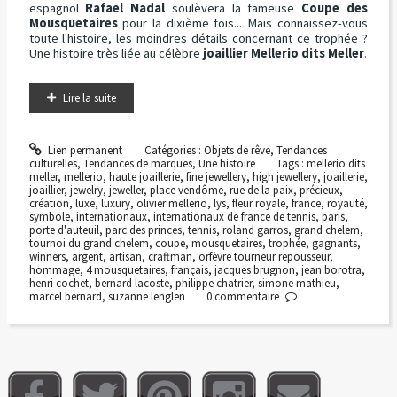
espagnol
Rafael Nadal
soulèvera la fameuse
Coupe des
Mousquetaires
pour la dixième fois... Mais connaissez-vous
toute l'histoire, les moindres détails concernant ce trophée ?
Une histoire très liée au célèbre
joaillier Mellerio dits Meller
.
Lire la suite
Lien permanent
Catégories :
Objets de rêve
,
Tendances
culturelles
,
Tendances de marques
,
Une histoire
Tags :
mellerio dits
meller
,
mellerio
,
haute joaillerie
,
fine jewellery
,
high jewellery
,
joaillerie
,
joaillier
,
jewelry
,
jeweller
,
place vendôme
,
rue de la paix
,
précieux
,
création
,
luxe
,
luxury
,
olivier mellerio
,
lys
,
fleur royale
,
france
,
royauté
,
symbole
,
internationaux
,
internationaux de france de tennis
,
paris
,
porte d'auteuil
,
parc des princes
,
tennis
,
roland garros
,
grand chelem
,
tournoi du grand chelem
,
coupe
,
mousquetaires
,
trophée
,
gagnants
,
winners
,
argent
,
artisan
,
craftman
,
orfèvre tourneur repousseur
,
hommage
,
4 mousquetaires
,
français
,
jacques brugnon
,
jean borotra
,
henri cochet
,
bernard lacoste
,
philippe chatrier
,
simone mathieu
,
marcel bernard
,
suzanne lenglen
0
commentaire