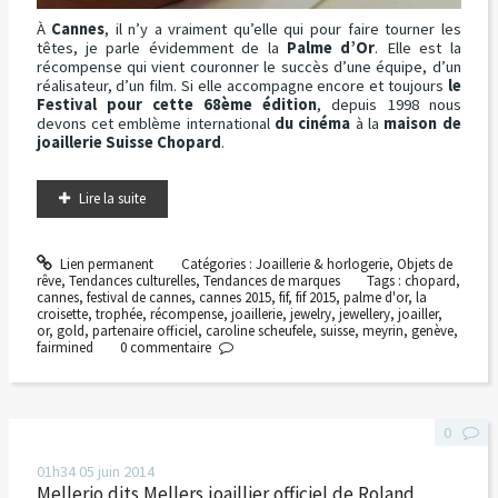
À
Cannes
, il n’y a vraiment qu’elle qui pour faire tourner les
têtes, je parle évidemment de la
Palme d’Or
. Elle est la
récompense qui vient couronner le succès d’une équipe, d’un
réalisateur, d’un film. Si elle accompagne encore et toujours
le
Festival pour cette 68ème édition
, depuis 1998 nous
devons cet emblème international
du cinéma
à la
maison de
joaillerie Suisse Chopard
.
Lire la suite
Lien permanent
Catégories :
Joaillerie & horlogerie
,
Objets de
rêve
,
Tendances culturelles
,
Tendances de marques
Tags :
chopard
,
cannes
,
festival de cannes
,
cannes 2015
,
fif
,
fif 2015
,
palme d'or
,
la
croisette
,
trophée
,
récompense
,
joaillerie
,
jewelry
,
jewellery
,
joailler
,
or
,
gold
,
partenaire officiel
,
caroline scheufele
,
suisse
,
meyrin
,
genève
,
fairmined
0
commentaire
0
01h34
05
juin 2014
Mellerio dits Mellers joaillier officiel de Roland