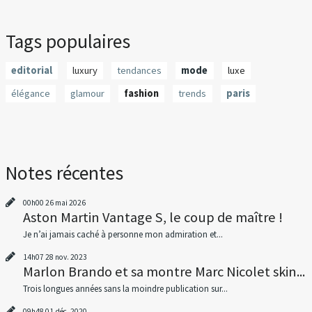
Tags populaires
editorial
luxury
tendances
mode
luxe
élégance
glamour
fashion
trends
paris
Notes récentes
00h00
26
mai 2026
Aston Martin Vantage S, le coup de maître !
Je n’ai jamais caché à personne mon admiration et...
14h07
28
nov. 2023
Marlon Brando et sa montre Marc Nicolet skin...
Trois longues années sans la moindre publication sur...
09h48
01
déc. 2020