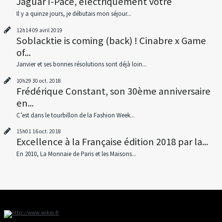
Jaguar I-Pace, électriquement votre
Il y a quinze jours, je débutais mon séjour...
12h14
09
avril 2019
Soblacktie is coming (back) ! Cinabre x Game
of...
Janvier et ses bonnes résolutions sont déjà loin...
10h29
30
oct. 2018
Frédérique Constant, son 30ème anniversaire
en...
C’est dans le tourbillon de la Fashion Week...
15h01
16
oct. 2018
Excellence à la Française édition 2018 par la...
En 2010, La Monnaie de Paris et les Maisons...