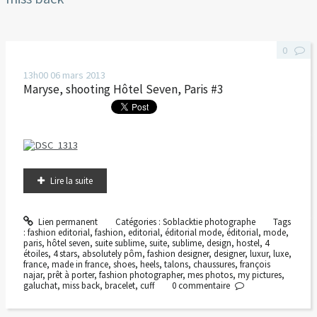
0
13h00
06
mars 2013
Maryse, shooting Hôtel Seven, Paris #3
Lire la suite
Lien permanent
Catégories :
Soblacktie photographe
Tags
:
fashion editorial
,
fashion
,
editorial
,
éditorial mode
,
éditorial
,
mode
,
paris
,
hôtel seven
,
suite sublime
,
suite
,
sublime
,
design
,
hostel
,
4
étoiles
,
4 stars
,
absolutely pôm
,
fashion designer
,
designer
,
luxur
,
luxe
,
france
,
made in france
,
shoes
,
heels
,
talons
,
chaussures
,
françois
najar
,
prêt à porter
,
fashion photographer
,
mes photos
,
my pictures
,
galuchat
,
miss back
,
bracelet
,
cuff
0
commentaire