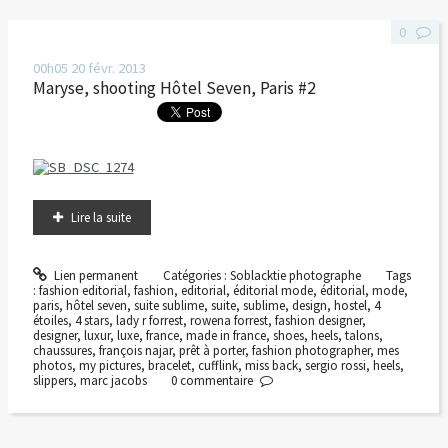
0
00h05
20
févr. 2013
Maryse, shooting Hôtel Seven, Paris #2
Lire la suite
Lien permanent
Catégories :
Soblacktie photographe
Tags
:
fashion editorial
,
fashion
,
editorial
,
éditorial mode
,
éditorial
,
mode
,
paris
,
hôtel seven
,
suite sublime
,
suite
,
sublime
,
design
,
hostel
,
4
étoiles
,
4 stars
,
lady r forrest
,
rowena forrest
,
fashion designer
,
designer
,
luxur
,
luxe
,
france
,
made in france
,
shoes
,
heels
,
talons
,
chaussures
,
françois najar
,
prêt à porter
,
fashion photographer
,
mes
photos
,
my pictures
,
bracelet
,
cufflink
,
miss back
,
sergio rossi
,
heels
,
slippers
,
marc jacobs
0
commentaire