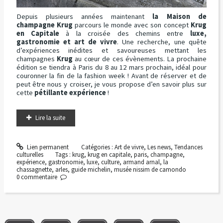
Depuis plusieurs années maintenant
la Maison de
champagne Krug
parcours le monde avec son concept
Krug
en Capitale
à la croisée des chemins entre
luxe,
gastronomie et art de vivre
. Une recherche, une quête
d’expériences inédites et savoureuses mettant les
champagnes
Krug
au cœur de ces évènements. La prochaine
édition se tiendra à Paris du 8 au 12 mars prochain, idéal pour
couronner la fin de la fashion week ! Avant de réserver et de
peut être nous y croiser, je vous propose d’en savoir plus sur
cette
pétillante expérience
!
Lire la suite
Lien permanent
Catégories :
Art de vivre
,
Les news
,
Tendances
culturelles
Tags :
krug
,
krug en capitale
,
paris
,
champagne
,
expérience
,
gastronomie
,
luxe
,
culture
,
armand arnal
,
la
chassagnette
,
arles
,
guide michelin
,
musée nissim de camondo
0
commentaire