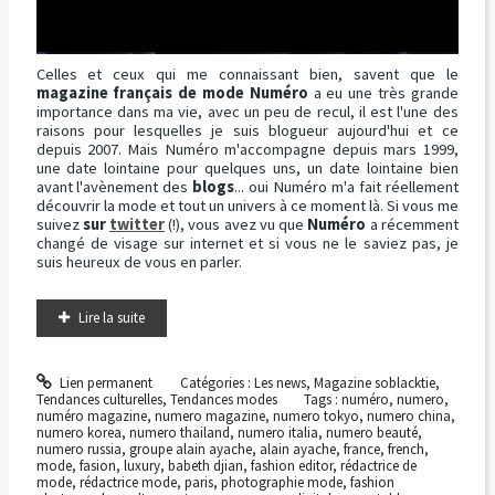
Celles et ceux qui me connaissant bien, savent que le
magazine français de mode Numéro
a eu une très grande
importance dans ma vie, avec un peu de recul, il est l'une des
raisons pour lesquelles je suis blogueur aujourd'hui et ce
depuis 2007. Mais Numéro m'accompagne depuis mars 1999,
une date lointaine pour quelques uns, un date lointaine bien
avant l'avènement des
blogs
... oui Numéro m'a fait réellement
découvrir la mode et tout un univers à ce moment là. Si vous me
suivez
sur
twitter
(!), vous avez vu que
Numéro
a récemment
changé de visage sur internet et si vous ne le saviez pas, je
suis heureux de vous en parler.
Lire la suite
Lien permanent
Catégories :
Les news
,
Magazine soblacktie
,
Tendances culturelles
,
Tendances modes
Tags :
numéro
,
numero
,
numéro magazine
,
numero magazine
,
numero tokyo
,
numero china
,
numero korea
,
numero thailand
,
numero italia
,
numero beauté
,
numero russia
,
groupe alain ayache
,
alain ayache
,
france
,
french
,
mode
,
fasion
,
luxury
,
babeth djian
,
fashion editor
,
rédactrice de
mode
,
rédactrice mode
,
paris
,
photographie mode
,
fashion