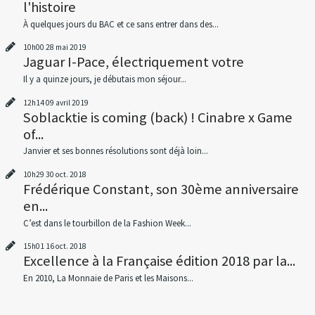
l'histoire
À quelques jours du BAC et ce sans entrer dans des...
10h00
28
mai 2019
Jaguar I-Pace, électriquement votre
Il y a quinze jours, je débutais mon séjour...
12h14
09
avril 2019
Soblacktie is coming (back) ! Cinabre x Game
of...
Janvier et ses bonnes résolutions sont déjà loin...
10h29
30
oct. 2018
Frédérique Constant, son 30ème anniversaire
en...
C’est dans le tourbillon de la Fashion Week...
15h01
16
oct. 2018
Excellence à la Française édition 2018 par la...
En 2010, La Monnaie de Paris et les Maisons...