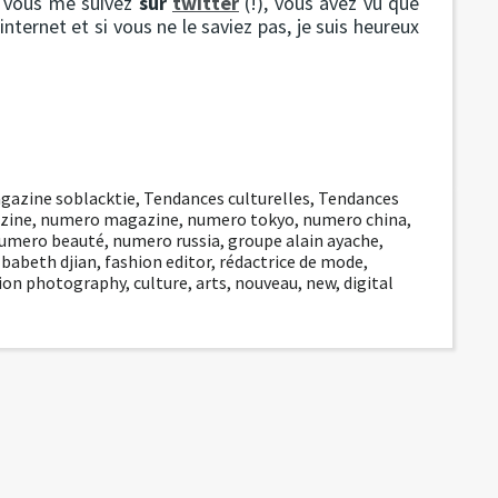
i vous me suivez
sur
twitter
(!), vous avez vu que
ernet et si vous ne le saviez pas, je suis heureux
gazine soblacktie
,
Tendances culturelles
,
Tendances
zine
,
numero magazine
,
numero tokyo
,
numero china
,
umero beauté
,
numero russia
,
groupe alain ayache
,
,
babeth djian
,
fashion editor
,
rédactrice de mode
,
ion photography
,
culture
,
arts
,
nouveau
,
new
,
digital