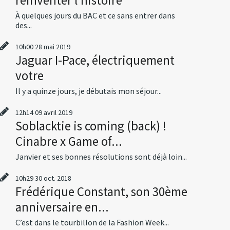
À quelques jours du BAC et ce sans entrer dans
des...
10h00
28
mai 2019
Jaguar I-Pace, électriquement
votre
Il y a quinze jours, je débutais mon séjour...
12h14
09
avril 2019
Soblacktie is coming (back) !
Cinabre x Game of...
Janvier et ses bonnes résolutions sont déjà loin...
10h29
30
oct. 2018
Frédérique Constant, son 30ème
anniversaire en...
C’est dans le tourbillon de la Fashion Week...