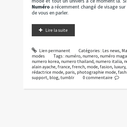
mode et tout un univers à ce moment là. S
Numéro
a récemment changé de visage sur int
de vous en parler.
Lire la suite
Lien permanent
Catégories :
Les news
,
Ma
modes
Tags :
numéro
,
numero
,
numéro maga
numero korea
,
numero thailand
,
numero italia
,
n
alain ayache
,
france
,
french
,
mode
,
fasion
,
luxury
rédactrice mode
,
paris
,
photographie mode
,
fash
support
,
blog
,
tumblr
0
commentaire