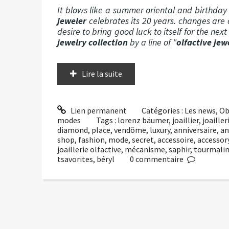
It blows like a summer oriental and birthda
jeweler
celebrates its 20 years. changes are 
desire to bring good luck to itself for the n
jewelry collection
by a line of "
olfactive jew
Lire la suite
Lien permanent
Catégories :
Les news
,
Ob
modes
Tags :
lorenz bäumer
,
joaillier
,
joailler
diamond
,
place
,
vendôme
,
luxury
,
anniversaire
,
an
shop
,
fashion
,
mode
,
secret
,
accessoire
,
accessor
joaillerie olfactive
,
mécanisme
,
saphir
,
tourmali
tsavorites
,
béryl
0
commentaire