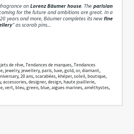
y fragrance on
Lorenz Bäumer house
. The
parisian
coming for the future and ambitions are great. In a
ext 20 years and more, Bäumer completes its new
fine
ellery
" as scarab pins...
jets de rêve
,
Tendances de marques
,
Tendances
ie
,
jewelry
,
jewellery
,
paris
,
luxe
,
gold
,
or
,
diamant
,
niversary
,
20 ans
,
scarabées
,
khéper
,
soleil
,
boutique
,
y
,
accessories
,
designer
,
design
,
haute joaillerie
,
ne
,
vert
,
bleu
,
green
,
blue
,
aigues marines
,
améthystes
,