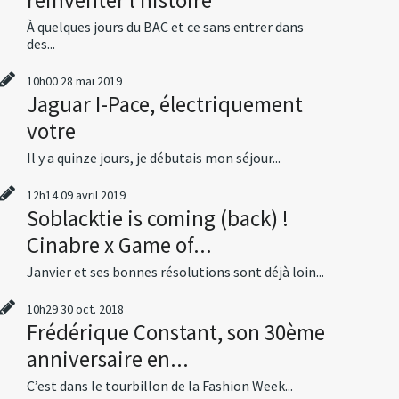
À quelques jours du BAC et ce sans entrer dans
des...
10h00
28
mai 2019
Jaguar I-Pace, électriquement
votre
Il y a quinze jours, je débutais mon séjour...
12h14
09
avril 2019
Soblacktie is coming (back) !
Cinabre x Game of...
Janvier et ses bonnes résolutions sont déjà loin...
10h29
30
oct. 2018
Frédérique Constant, son 30ème
anniversaire en...
C’est dans le tourbillon de la Fashion Week...