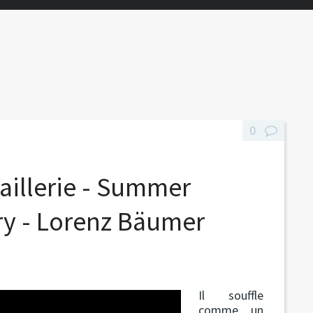
0
oaillerie - Summer
ery - Lorenz Bäumer
Il souffle
comme un