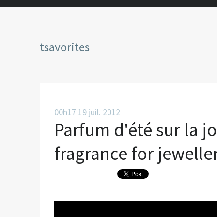
tsavorites
00h17
19
juil. 2012
Parfum d'été sur la j
fragrance for jewell