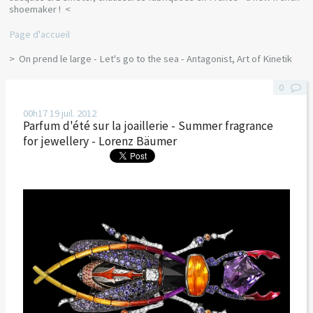
shoemaker !
Page d'accueil
On prend le large - Let's go to the sea - Antagonist, Art of Kinetik
0
00h17
19
juil. 2012
Parfum d'été sur la joaillerie - Summer fragrance
for jewellery - Lorenz Bäumer