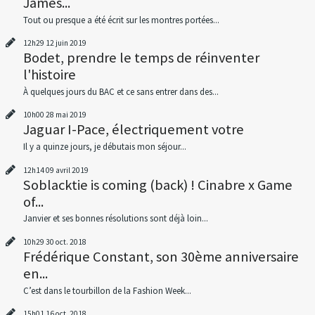
James...
Tout ou presque a été écrit sur les montres portées...
12h29
12
juin 2019
Bodet, prendre le temps de réinventer
l'histoire
À quelques jours du BAC et ce sans entrer dans des...
10h00
28
mai 2019
Jaguar I-Pace, électriquement votre
Il y a quinze jours, je débutais mon séjour...
12h14
09
avril 2019
Soblacktie is coming (back) ! Cinabre x Game
of...
Janvier et ses bonnes résolutions sont déjà loin...
10h29
30
oct. 2018
Frédérique Constant, son 30ème anniversaire
en...
C’est dans le tourbillon de la Fashion Week...
15h01
16
oct. 2018