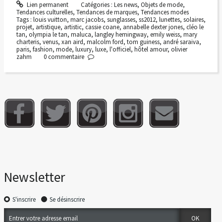
Lien permanent
Catégories :
Les news
,
Objets de mode
,
Tendances culturelles
,
Tendances de marques
,
Tendances modes
Tags :
louis vuitton
,
marc jacobs
,
sunglasses
,
ss2012
,
lunettes
,
solaires
,
projet
,
artistique
,
artistic
,
cassie coane
,
annabelle dexter jones
,
cléo le
tan
,
olympia le tan
,
maluca
,
langley hemingway
,
emily weiss
,
mary
charteris
,
venus
,
xan aird
,
malcolm ford
,
tom guiness
,
andré saraiva
,
paris
,
fashion
,
mode
,
luxury
,
luxe
,
l'officiel
,
hôtel amour
,
olivier
zahm
0
commentaire
Newsletter
S'inscrire
Se désinscrire