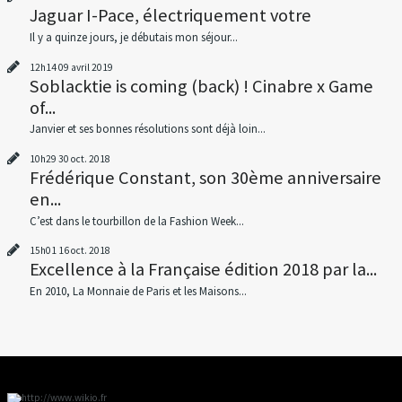
Jaguar I-Pace, électriquement votre
Il y a quinze jours, je débutais mon séjour...
12h14
09
avril 2019
Soblacktie is coming (back) ! Cinabre x Game
of...
Janvier et ses bonnes résolutions sont déjà loin...
10h29
30
oct. 2018
Frédérique Constant, son 30ème anniversaire
en...
C’est dans le tourbillon de la Fashion Week...
15h01
16
oct. 2018
Excellence à la Française édition 2018 par la...
En 2010, La Monnaie de Paris et les Maisons...