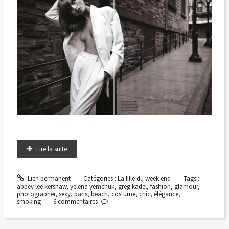
Lire la suite
Lien permanent
Catégories :
La fille du week-end
Tags :
abbey lee kershaw
,
yelena yemchuk
,
greg kadel
,
fashion
,
glamour
,
photographer
,
sexy
,
paris
,
beach
,
costume
,
chic
,
élégance
,
smoking
6
commentaires