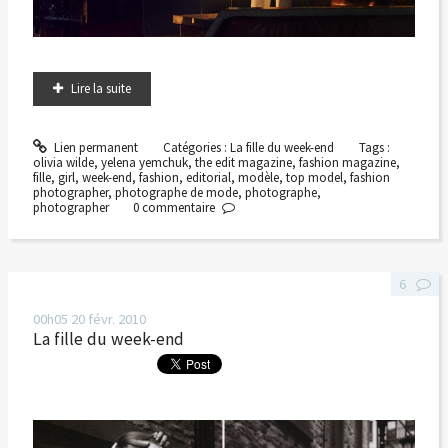
Lire la suite
Lien permanent
Catégories :
La fille du week-end
Tags :
olivia wilde
,
yelena yemchuk
,
the edit magazine
,
fashion magazine
,
fille
,
girl
,
week-end
,
fashion
,
editorial
,
modèle
,
top model
,
fashion
photographer
,
photographe de mode
,
photographe
,
photographer
0
commentaire
6
00h05
20
févr. 2010
La fille du week-end