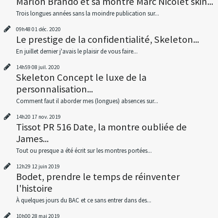
Marlon Brando et sa montre Marc Nicolet skin...
Trois longues années sans la moindre publication sur...
09h48
01
déc. 2020
Le prestige de la confidentialité, Skeleton...
En juillet dernier j'avais le plaisir de vous faire...
14h59
08
juil. 2020
Skeleton Concept le luxe de la
personnalisation...
Comment faut il aborder mes (longues) absences sur...
14h20
17
nov. 2019
Tissot PR 516 Date, la montre oubliée de
James...
Tout ou presque a été écrit sur les montres portées...
12h29
12
juin 2019
Bodet, prendre le temps de réinventer
l'histoire
À quelques jours du BAC et ce sans entrer dans des...
10h00
28
mai 2019