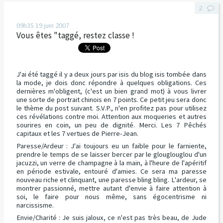
2
09h35
19
juin 2007
Vous êtes "taggé, restez classe !
J'ai été taggé il y a deux jours par isis du blog isis tombée dans
la mode, je dois donc répondre à quelques obligations. Ces
dernières m'obligent, (c'est un bien grand mot) à vous livrer
une sorte de portrait chinois en 7 points. Ce petit jeu sera donc
le thème du post suivant. S.V.P., n'en profitez pas pour utilisez
ces révélations contre moi. Attention aux moqueries et autres
sourires en coin, un peu de dignité. Merci. Les 7 Pêchés
capitaux et les 7 vertues de Pierre-Jean.
Paresse/Ardeur : J'ai toujours eu un faible pour le farniente,
prendre le temps de se laisser bercer par le glouglouglou d'un
jacuzzi, un verre de champagne à la main, à l'heure de l'apéritif
en période estivale, entouré d'amies. Ce sera ma paresse
nouveau riche et clinquant, une paresse bling bling. L'ardeur, se
montrer passionné, mettre autant d'envie à faire attention à
soi, le faire pour nous même, sans égocentrisme ni
narcissisme.
Envie/Charité : Je suis jaloux, ce n'est pas très beau, de Jude