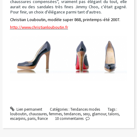
chaussures compensées", vraiment pas élégant du tout, elle
aurait eu des sandales très fines Jimmy Choo, c'était gagné.
Pour finir, un choix d'élégance parmi tant d'autres.
Christian Louboutin, modèle super 868, printemps-été 2007.
http://www.christianlouboutin.fr
Lien permanent
Catégories :
Tendances modes
Tags :
louboutin
,
chaussures
,
femmes
,
tendances
,
sexy
,
glamour
,
talons
,
escarpins
,
paris
,
france
10
commentaires