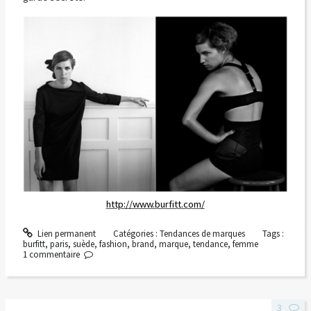
http://www.burfitt.com/
Lien permanent
Catégories :
Tendances de marques
Tags :
burfitt
,
paris
,
suède
,
fashion
,
brand
,
marque
,
tendance
,
femme
1
commentaire
3