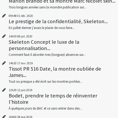
Marlon Brando et sa montre Marc Nicolet skin...
Trois longues années sans la moindre publication sur...
09h48
01
déc. 2020
Le prestige de la confidentialité, Skeleton...
En juillet dernier j'avais le plaisir de vous faire...
14h59
08
juil. 2020
Skeleton Concept le luxe de la
personnalisation...
Comment faut il aborder mes (longues) absences sur...
14h20
17
nov. 2019
Tissot PR 516 Date, la montre oubliée de
James...
Tout ou presque a été écrit sur les montres portées...
12h29
12
juin 2019
Bodet, prendre le temps de réinventer
l'histoire
À quelques jours du BAC et ce sans entrer dans des...
10h00
28
mai 2019