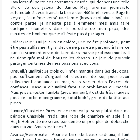
Law lorsqu'il porte ses costumes cintrés, qui donnent une telle
allure. Je suis jaloux de James May, premier journaliste
automobile à avoir franchi la barre des 400 km/h avec la Bugatti
Veyron, j'ai même versé une larme (bravo capitaine slow). En
contre partie, je n'hésite pas à emmener mes amis faire
quelques kilomètres dans la porsche de mon papa, des
minutes de bonheur que je n'hésite pas à partager.
Colère/Joie : Oui je suis en colère, une colère profonde, peut
être pas suffisament grande, de ne pas être parvenu à faire ce
que j'ai vraiment envie de faire dans ma vie professionnelle. Il
ne tient qu'à moi de bouger les choses. La joie de pouvoir
partager certaines de mes passions avec vous.
Orgueil/Humilité : Je crois qu'il m'en manque dans les deux cas,
pas suffisament d'orgueil et d'estime de soi, pour avoir
suffisament confiance en moi, sans verser dans l'excès de
confiance. Manque d'humilité face aux problèmes du monde.
Mais je sais rester humble (avec humour), il est de très mauvais
goût de sortir, monogrammé, total looké, griffé de la tête aux
pieds.
Luxure/Chasteté : Rires, en ce moment je serai plutôt dans ma
période Chasuble Prada, que robe de chambre en soie à la
Hugh Hefner. Je ne serais pas contre un peu plus de débauche
dans ma vie. Amies lectrices ?
Avarice/Générosité : Pour se faire de beaux cadeaux, il faut
savoir faire attention à trop de consommation, mon grand-père