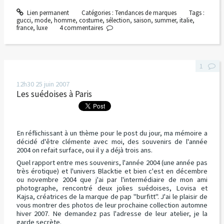
Lien permanent
Catégories :
Tendances de marques
Tags :
gucci
,
mode
,
homme
,
costume
,
sélection
,
saison
,
summer
,
italie
,
france
,
luxe
4
commentaires
1
12h30
25
juin 2007
Les suédoises à Paris
En réflichissant à un thème pour le post du jour, ma mémoire a
décidé d'être clémente avec moi, des souvenirs de l'année
2004 on refait surface, oui il y a déjà trois ans.
Quel rapport entre mes souvenirs, l'année 2004 (une année pas
très érotique) et l'univers Blacktie et bien c'est en décembre
ou novembre 2004 que j'ai par l'intermédiaire de mon ami
photographe, rencontré deux jolies suédoises, Lovisa et
Kajsa, créatrices de la marque de pap "burfitt". J'ai le plaisir de
vous montrer des photos de leur prochaine collection automne
hiver 2007. Ne demandez pas l'adresse de leur atelier, je la
garde secrète.