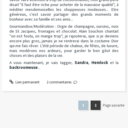
disait "il faut être riche pour acheter de la mauvaise qualité", à
méditer mesdemoiselles les shoppeuses modeuses... Etre
généreux, c'est savoir partager des grands moments de
bonheur avec sa famille et ses amis...
Gourmandise/Modération : Orgie de champagne, oursins, noix
de St Jacques, fromages et chocolat. Alain Souchon chantait
"on est foutu, on mange trop", je rajouterai, que si je deviens
encore plus gros, jamais je ne rentrerai dans le costume Dior
qui me fais rêver. L'été période de chaleur, de fêtes, de luxure,
mais modérons nos ardeurs, pour garder le bon gôut des
choses et des plaisirs de la vie.
A vous maintenant, je vais tagger,
Sandra
,
Hemlock
et la
backroomeuse
...
Lien permanent
2
commentaires
1
2
Page suivante