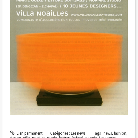
Lien permanent
Catégories :
Les news
Tags :
news
,
fashion
,
design
,
villa
,
noailles
,
mode
,
hyères
,
festival
,
parade
,
tendances
,