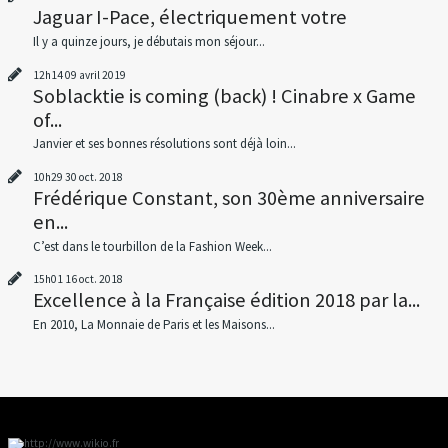
Jaguar I-Pace, électriquement votre
Il y a quinze jours, je débutais mon séjour...
12h14
09
avril 2019
Soblacktie is coming (back) ! Cinabre x Game
of...
Janvier et ses bonnes résolutions sont déjà loin...
10h29
30
oct. 2018
Frédérique Constant, son 30ème anniversaire
en...
C’est dans le tourbillon de la Fashion Week...
15h01
16
oct. 2018
Excellence à la Française édition 2018 par la...
En 2010, La Monnaie de Paris et les Maisons...