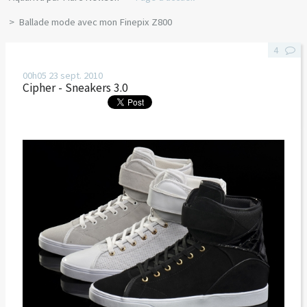
Ballade mode avec mon Finepix Z800
4
00h05
23
sept. 2010
Cipher - Sneakers 3.0