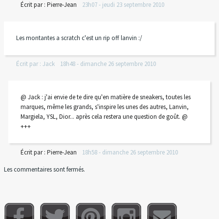
Écrit par :
Pierre-Jean
23h07
-
jeudi 23
septembre 2010
Les montantes a scratch c'est un rip off lanvin :/
Écrit par :
Jack
18h48
-
dimanche 26
septembre 2010
@ Jack : j'ai envie de te dire qu'en matière de sneakers, toutes les
marques, même les grands, s'inspire les unes des autres, Lanvin,
Margiela, YSL, Dior... après cela restera une question de goût. @
+++
Écrit par :
Pierre-Jean
18h58
-
dimanche 26
septembre 2010
Les commentaires sont fermés.