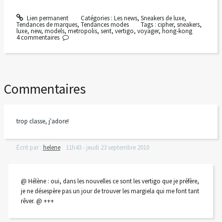
Lien permanent
Catégories :
Les news
,
Sneakers de luxe
,
Tendances de marques
,
Tendances modes
Tags :
cipher
,
sneakers
,
luxe
,
new
,
models
,
metropolis
,
sent
,
vertigo
,
voyager
,
hong-kong
4
commentaires
Commentaires
trop classe, j'adore!
Écrit par :
helene
11h43
-
jeudi 23
septembre 2010
@ Hélène : oui, dans les nouvelles ce sont les vertigo que je préfère,
je ne désespère pas un jour de trouver les margiela qui me font tant
rêver. @ +++