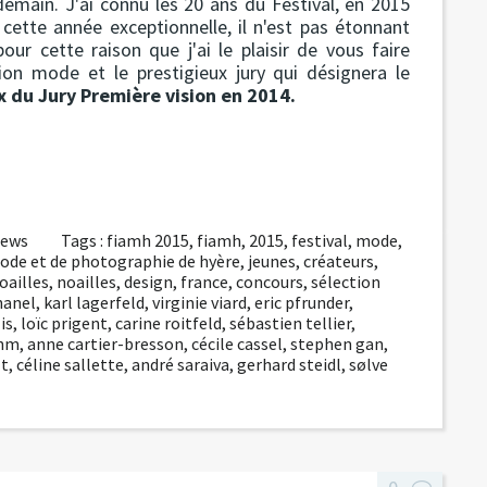
demain. J'ai connu les 20 ans du Festival, en 2015
 cette année exceptionnelle, il n'est pas étonnant
our cette raison que j'ai le plaisir de vous faire
tion mode et le prestigieux jury qui désignera le
x du Jury Première vision en 2014.
news
Tags :
fiamh 2015
,
fiamh
,
2015
,
festival
,
mode
,
mode et de photographie de hyère
,
jeunes
,
créateurs
,
noailles
,
noailles
,
design
,
france
,
concours
,
sélection
hanel
,
karl lagerfeld
,
virginie viard
,
eric pfrunder
,
is
,
loïc prigent
,
carine roitfeld
,
sébastien tellier
,
ahm
,
anne cartier-bresson
,
cécile cassel
,
stephen gan
,
lt
,
céline sallette
,
andré saraiva
,
gerhard steidl
,
sølve