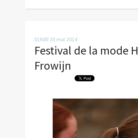
01h00
20
mai 2014
Festival de la mode H
Frowijn