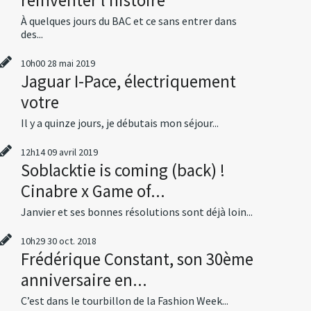
À quelques jours du BAC et ce sans entrer dans
des...
10h00
28
mai 2019
Jaguar I-Pace, électriquement
votre
Il y a quinze jours, je débutais mon séjour...
12h14
09
avril 2019
Soblacktie is coming (back) !
Cinabre x Game of...
Janvier et ses bonnes résolutions sont déjà loin...
10h29
30
oct. 2018
Frédérique Constant, son 30ème
anniversaire en...
C’est dans le tourbillon de la Fashion Week...