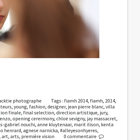
acktie photographe
Tags :
fiamh 2014
,
fiamh
,
2014
,
ateurs
,
young
,
fashion
,
designer
,
jean pierre blanc
,
villa
tion finale
,
final selection
,
direction artistique
,
jury
,
enzo
,
opening cerermony
,
chloë sevigny
,
jay massacret
,
is-gabriel nouchi
,
anne kluytenaar
,
marit ilison
,
kenta
o henrard
,
agnese narnicka
,
#alleyesonhyeres
,
,
art
,
arts
,
première vision
0
commentaire