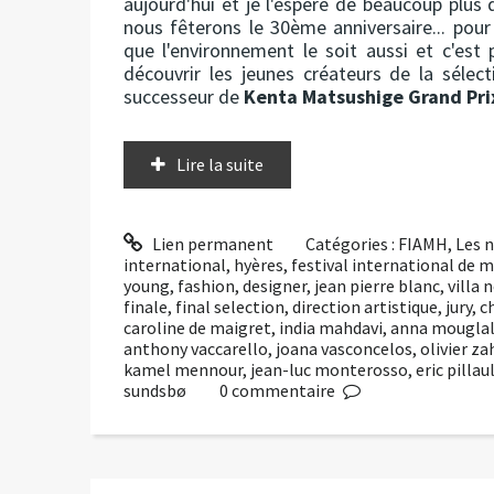
aujourd'hui et je l'espère de beaucoup plus 
nous fêterons le 30ème anniversaire... pour
que l'environnement le soit aussi et c'est p
découvrir les jeunes créateurs de la sélec
successeur de
Kenta Matsushige
Grand Pri
Lire la suite
Lien permanent
Catégories :
FIAMH
,
Les 
international
,
hyères
,
festival international de 
young
,
fashion
,
designer
,
jean pierre blanc
,
villa 
finale
,
final selection
,
direction artistique
,
jury
,
c
caroline de maigret
,
india mahdavi
,
anna mouglal
anthony vaccarello
,
joana vasconcelos
,
olivier z
kamel mennour
,
jean-luc monterosso
,
eric pillau
sundsbø
0
commentaire