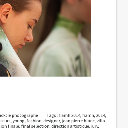
acktie photographe
Tags :
fiamh 2014
,
fiamh
,
2014
,
ateurs
,
young
,
fashion
,
designer
,
jean pierre blanc
,
villa
tion finale
,
final selection
,
direction artistique
,
jury
,