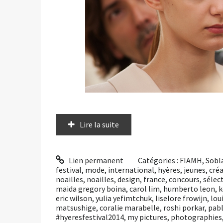
Lire la suite
Lien permanent
Catégories :
FIAMH
,
Sobl
festival
,
mode
,
international
,
hyères
,
jeunes
,
cré
noailles
,
noailles
,
design
,
france
,
concours
,
sélec
maida gregory boina
,
carol lim
,
humberto leon
,
k
eric wilson
,
yulia yefimtchuk
,
liselore frowijn
,
lou
matsushige
,
coralie marabelle
,
roshi porkar
,
pabl
#hyeresfestival2014
,
my pictures
,
photographies