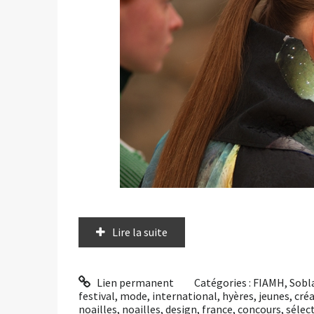
Lire la suite
Lien permanent
Catégories :
FIAMH
,
Sobl
festival
,
mode
,
international
,
hyères
,
jeunes
,
cré
noailles
,
noailles
,
design
,
france
,
concours
,
sélec