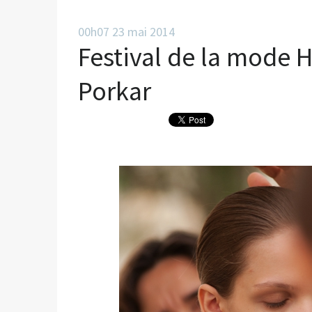
00h07
23
mai 2014
Festival de la mode H
Porkar