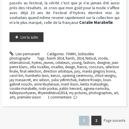
passés au festival, la vérité c'est que je n'ai jamais été aussi
près des résultats. Je crois que mon goût pour la mode s'affine
avec déjà 10 ans de Festival d'Hyères derrière moi. Je
souhaitais quand même revenir rapidement sur la collection qui
m'a le plus marqué, celle de la française
Coralie Marabelle
.
Lire la suite
Lien permanent
Catégories :
FIAMH
,
Soblacktie
photographe
Tags :
fiamh 2014
,
fiamh
,
2014
,
festival
,
mode
,
international
,
hyères
,
jeunes
,
créateurs
,
young
,
fashion
,
designer
,
jean
pierre blanc
,
villa noailles
,
noailles
,
design
,
france
,
concours
,
sélection
finale
,
final selection
,
direction artistique
,
jury
,
maida gregory boina
,
carol lim
,
humberto leon
,
kenzo
,
opening cerermony
,
chloë sevigny
,
jay massacret
,
eric wilson
,
yulia yefimtchuk
,
liselore frowijn
,
louis-
gabriel nouchi
,
anne kluytenaar
,
marit ilison
,
kenta matsushige
,
coralie marabelle
,
roshi porkar
,
pablo henrard
,
agnese narnicka
,
#alleyesonhyeres
,
#hyeresfestival2014
,
my pictures
,
photographies
,
art
,
arts
,
première vision
1
commentaire
1
2
Page suivante