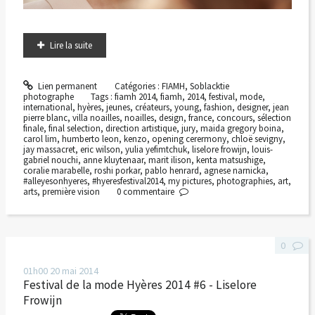
Lire la suite
Lien permanent
Catégories :
FIAMH
,
Soblacktie
photographe
Tags :
fiamh 2014
,
fiamh
,
2014
,
festival
,
mode
,
international
,
hyères
,
jeunes
,
créateurs
,
young
,
fashion
,
designer
,
jean
pierre blanc
,
villa noailles
,
noailles
,
design
,
france
,
concours
,
sélection
finale
,
final selection
,
direction artistique
,
jury
,
maida gregory boina
,
carol lim
,
humberto leon
,
kenzo
,
opening cerermony
,
chloë sevigny
,
jay massacret
,
eric wilson
,
yulia yefimtchuk
,
liselore frowijn
,
louis-
gabriel nouchi
,
anne kluytenaar
,
marit ilison
,
kenta matsushige
,
coralie marabelle
,
roshi porkar
,
pablo henrard
,
agnese narnicka
,
#alleyesonhyeres
,
#hyeresfestival2014
,
my pictures
,
photographies
,
art
,
arts
,
première vision
0
commentaire
0
01h00
20
mai 2014
Festival de la mode Hyères 2014 #6 - Liselore
Frowijn