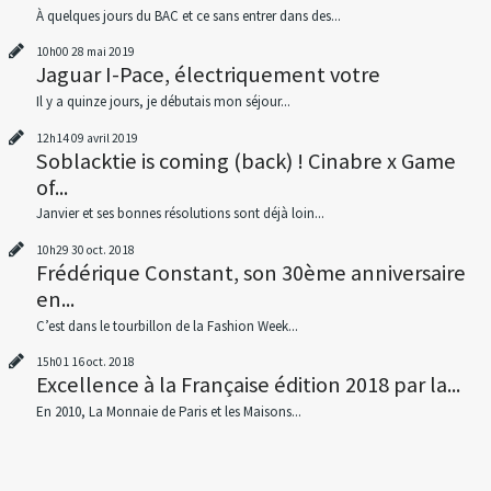
À quelques jours du BAC et ce sans entrer dans des...
10h00
28
mai 2019
Jaguar I-Pace, électriquement votre
Il y a quinze jours, je débutais mon séjour...
12h14
09
avril 2019
Soblacktie is coming (back) ! Cinabre x Game
of...
Janvier et ses bonnes résolutions sont déjà loin...
10h29
30
oct. 2018
Frédérique Constant, son 30ème anniversaire
en...
C’est dans le tourbillon de la Fashion Week...
15h01
16
oct. 2018
Excellence à la Française édition 2018 par la...
En 2010, La Monnaie de Paris et les Maisons...