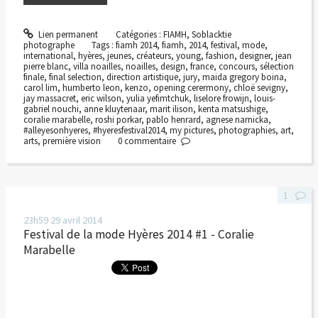
Lien permanent
Catégories :
FIAMH
,
Soblacktie
photographe
Tags :
fiamh 2014
,
fiamh
,
2014
,
festival
,
mode
,
international
,
hyères
,
jeunes
,
créateurs
,
young
,
fashion
,
designer
,
jean
pierre blanc
,
villa noailles
,
noailles
,
design
,
france
,
concours
,
sélection
finale
,
final selection
,
direction artistique
,
jury
,
maida gregory boina
,
carol lim
,
humberto leon
,
kenzo
,
opening cerermony
,
chloë sevigny
,
jay massacret
,
eric wilson
,
yulia yefimtchuk
,
liselore frowijn
,
louis-
gabriel nouchi
,
anne kluytenaar
,
marit ilison
,
kenta matsushige
,
coralie marabelle
,
roshi porkar
,
pablo henrard
,
agnese narnicka
,
#alleyesonhyeres
,
#hyeresfestival2014
,
my pictures
,
photographies
,
art
,
arts
,
première vision
0
commentaire
1
23h59
29
avril 2014
Festival de la mode Hyères 2014 #1 - Coralie
Marabelle