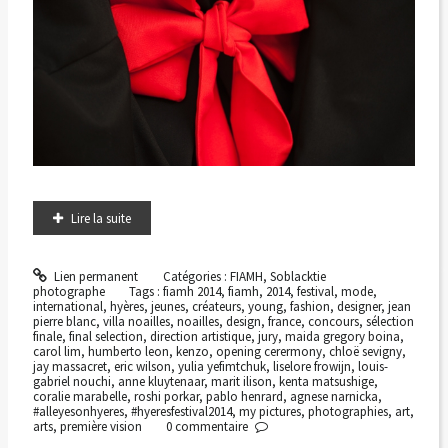
Lire la suite
Lien permanent
Catégories :
FIAMH
,
Soblacktie
photographe
Tags :
fiamh 2014
,
fiamh
,
2014
,
festival
,
mode
,
international
,
hyères
,
jeunes
,
créateurs
,
young
,
fashion
,
designer
,
jean
pierre blanc
,
villa noailles
,
noailles
,
design
,
france
,
concours
,
sélection
finale
,
final selection
,
direction artistique
,
jury
,
maida gregory boina
,
carol lim
,
humberto leon
,
kenzo
,
opening cerermony
,
chloë sevigny
,
jay massacret
,
eric wilson
,
yulia yefimtchuk
,
liselore frowijn
,
louis-
gabriel nouchi
,
anne kluytenaar
,
marit ilison
,
kenta matsushige
,
coralie marabelle
,
roshi porkar
,
pablo henrard
,
agnese narnicka
,
#alleyesonhyeres
,
#hyeresfestival2014
,
my pictures
,
photographies
,
art
,
arts
,
première vision
0
commentaire