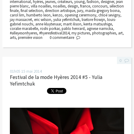
international
,
hyères
,
jeunes
,
créateurs
,
young
,
fashion
,
designer
,
jean
pierre blanc
,
villa noailles
,
noailles
,
design
,
france
,
concours
,
sélection
finale
,
final selection
,
direction artistique
,
jury
,
maida gregory boina
,
carol lim
,
humberto leon
,
kenzo
,
opening cerermony
,
chloë sevigny
,
jay massacret
,
eric wilson
,
yulia yefimtchuk
,
liselore frowijn
,
louis-
gabriel nouchi
,
anne kluytenaar
,
marit ilison
,
kenta matsushige
,
coralie marabelle
,
roshi porkar
,
pablo henrard
,
agnese narnicka
,
#alleyesonhyeres
,
#hyeresfestival2014
,
my pictures
,
photographies
,
art
,
arts
,
première vision
0
commentaire
0
01h05
15
mai 2014
Festival de la mode Hyères 2014 #5 - Yulia
Yefimtchuk