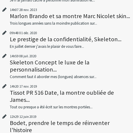
Je n’ai jamais caché à personne mon admiration et...
14h07
28
nov. 2023
Marlon Brando et sa montre Marc Nicolet skin...
Trois longues années sans la moindre publication sur...
09h48
01
déc. 2020
Le prestige de la confidentialité, Skeleton...
En juillet dernier j'avais le plaisir de vous faire...
14h59
08
juil. 2020
Skeleton Concept le luxe de la
personnalisation...
Comment faut il aborder mes (longues) absences sur...
14h20
17
nov. 2019
Tissot PR 516 Date, la montre oubliée de
James...
Tout ou presque a été écrit sur les montres portées...
12h29
12
juin 2019
Bodet, prendre le temps de réinventer
l'histoire