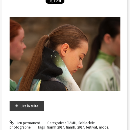
Lire la suite
Lien permanent
Catégories :
FIAMH
,
Soblacktie
photographe
Tags :
fiamh 2014
,
fiamh
,
2014
,
festival
,
mode
,