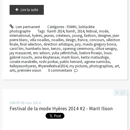
Lire la suite
Lien permanent
Catégories :
FIAMH
,
Soblacktie
photographe
Tags :
fiamh 2014
,
fiamh
,
2014
,
festival
,
mode
,
international
,
hyères
,
jeunes
,
créateurs
,
young
,
fashion
,
designer
,
jean
pierre blanc
,
villa noailles
,
noailles
,
design
,
france
,
concours
,
sélection
finale
,
final selection
,
direction artistique
,
jury
,
maida gregory boina
,
carol lim
,
humberto leon
,
kenzo
,
opening cerermony
,
chloë sevigny
,
jay massacret
,
eric wilson
,
yulia yefimtchuk
,
liselore frowijn
,
louis-
gabriel nouchi
,
anne kluytenaar
,
marit ilison
,
kenta matsushige
,
coralie marabelle
,
roshi porkar
,
pablo henrard
,
agnese narnicka
,
#alleyesonhyeres
,
#hyeresfestival2014
,
my pictures
,
photographies
,
art
,
arts
,
première vision
0
commentaire
0
00h09
06
mai 2014
Festival de la mode Hyères 2014 #2 - Marit Ilison