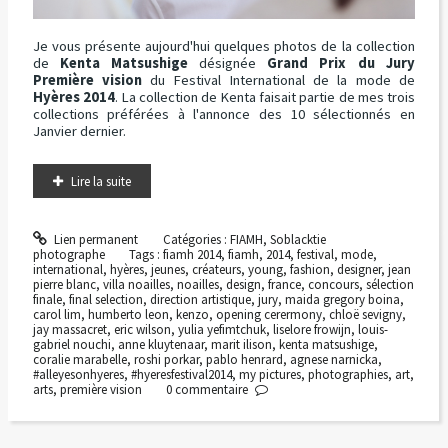
Je vous présente aujourd'hui quelques photos de la collection
de
Kenta Matsushige
désignée
Grand Prix du Jury
Première vision
du Festival International de la mode de
Hyères 2014
. La collection de Kenta faisait partie de mes trois
collections préférées à l'annonce des 10 sélectionnés en
Janvier dernier.
Lire la suite
Lien permanent
Catégories :
FIAMH
,
Soblacktie
photographe
Tags :
fiamh 2014
,
fiamh
,
2014
,
festival
,
mode
,
international
,
hyères
,
jeunes
,
créateurs
,
young
,
fashion
,
designer
,
jean
pierre blanc
,
villa noailles
,
noailles
,
design
,
france
,
concours
,
sélection
finale
,
final selection
,
direction artistique
,
jury
,
maida gregory boina
,
carol lim
,
humberto leon
,
kenzo
,
opening cerermony
,
chloë sevigny
,
jay massacret
,
eric wilson
,
yulia yefimtchuk
,
liselore frowijn
,
louis-
gabriel nouchi
,
anne kluytenaar
,
marit ilison
,
kenta matsushige
,
coralie marabelle
,
roshi porkar
,
pablo henrard
,
agnese narnicka
,
#alleyesonhyeres
,
#hyeresfestival2014
,
my pictures
,
photographies
,
art
,
arts
,
première vision
0
commentaire