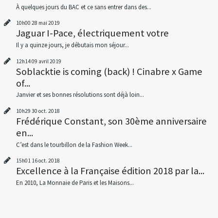
À quelques jours du BAC et ce sans entrer dans des...
10h00
28
mai 2019
Jaguar I-Pace, électriquement votre
Il y a quinze jours, je débutais mon séjour...
12h14
09
avril 2019
Soblacktie is coming (back) ! Cinabre x Game
of...
Janvier et ses bonnes résolutions sont déjà loin...
10h29
30
oct. 2018
Frédérique Constant, son 30ème anniversaire
en...
C’est dans le tourbillon de la Fashion Week...
15h01
16
oct. 2018
Excellence à la Française édition 2018 par la...
En 2010, La Monnaie de Paris et les Maisons...