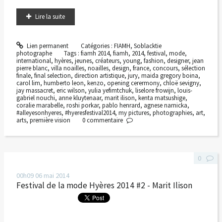
Lire la suite
Lien permanent
Catégories :
FIAMH
,
Soblacktie
photographe
Tags :
fiamh 2014
,
fiamh
,
2014
,
festival
,
mode
,
international
,
hyères
,
jeunes
,
créateurs
,
young
,
fashion
,
designer
,
jean
pierre blanc
,
villa noailles
,
noailles
,
design
,
france
,
concours
,
sélection
finale
,
final selection
,
direction artistique
,
jury
,
maida gregory boina
,
carol lim
,
humberto leon
,
kenzo
,
opening cerermony
,
chloë sevigny
,
jay massacret
,
eric wilson
,
yulia yefimtchuk
,
liselore frowijn
,
louis-
gabriel nouchi
,
anne kluytenaar
,
marit ilison
,
kenta matsushige
,
coralie marabelle
,
roshi porkar
,
pablo henrard
,
agnese narnicka
,
#alleyesonhyeres
,
#hyeresfestival2014
,
my pictures
,
photographies
,
art
,
arts
,
première vision
0
commentaire
0
00h09
06
mai 2014
Festival de la mode Hyères 2014 #2 - Marit Ilison