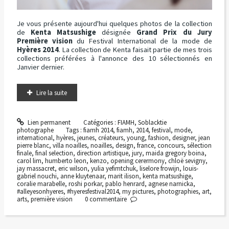
Je vous présente aujourd'hui quelques photos de la collection
de
Kenta Matsushige
désignée
Grand Prix du Jury
Première vision
du Festival International de la mode de
Hyères 2014
. La collection de Kenta faisait partie de mes trois
collections préférées à l'annonce des 10 sélectionnés en
Janvier dernier.
Lire la suite
Lien permanent
Catégories :
FIAMH
,
Soblacktie
photographe
Tags :
fiamh 2014
,
fiamh
,
2014
,
festival
,
mode
,
international
,
hyères
,
jeunes
,
créateurs
,
young
,
fashion
,
designer
,
jean
pierre blanc
,
villa noailles
,
noailles
,
design
,
france
,
concours
,
sélection
finale
,
final selection
,
direction artistique
,
jury
,
maida gregory boina
,
carol lim
,
humberto leon
,
kenzo
,
opening cerermony
,
chloë sevigny
,
jay massacret
,
eric wilson
,
yulia yefimtchuk
,
liselore frowijn
,
louis-
gabriel nouchi
,
anne kluytenaar
,
marit ilison
,
kenta matsushige
,
coralie marabelle
,
roshi porkar
,
pablo henrard
,
agnese narnicka
,
#alleyesonhyeres
,
#hyeresfestival2014
,
my pictures
,
photographies
,
art
,
arts
,
première vision
0
commentaire