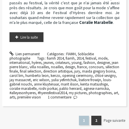
passés au festival, la vérité c'est que je n'ai jamais été aussi
près des résultats. Je crois que mon goût pour la mode s'affine
avec déjà 10 ans de Festival d'Hyères derrière moi. Je
souhaitais quand même revenir rapidement sur la collection qui
m'a le plus marqué, celle de la française
Coralie Marabelle
.
Lire la suite
Lien permanent
Catégories :
FIAMH
,
Soblacktie
photographe
Tags :
fiamh 2014
,
fiamh
,
2014
,
festival
,
mode
,
international
,
hyères
,
jeunes
,
créateurs
,
young
,
fashion
,
designer
,
jean
pierre blanc
,
villa noailles
,
noailles
,
design
,
france
,
concours
,
sélection
finale
,
final selection
,
direction artistique
,
jury
,
maida gregory boina
,
carol lim
,
humberto leon
,
kenzo
,
opening cerermony
,
chloë sevigny
,
jay massacret
,
eric wilson
,
yulia yefimtchuk
,
liselore frowijn
,
louis-
gabriel nouchi
,
anne kluytenaar
,
marit ilison
,
kenta matsushige
,
coralie marabelle
,
roshi porkar
,
pablo henrard
,
agnese narnicka
,
#alleyesonhyeres
,
#hyeresfestival2014
,
my pictures
,
photographies
,
art
,
arts
,
première vision
1
commentaire
1
2
Page suivante