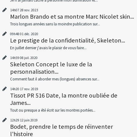
Je n’ai jamais caché à personne mon admiration et...
14h07
28
nov. 2023
Marlon Brando et sa montre Marc Nicolet skin...
Trois longues années sans la moindre publication sur...
09h48
01
déc. 2020
Le prestige de la confidentialité, Skeleton...
En juillet dernier j'avais le plaisir de vous faire...
14h59
08
juil. 2020
Skeleton Concept le luxe de la
personnalisation...
Comment faut il aborder mes (longues) absences sur...
14h20
17
nov. 2019
Tissot PR 516 Date, la montre oubliée de
James...
Tout ou presque a été écrit sur les montres portées...
12h29
12
juin 2019
Bodet, prendre le temps de réinventer
l'histoire