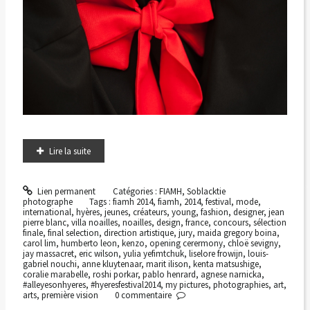
Lire la suite
Lien permanent
Catégories :
FIAMH
,
Soblacktie
photographe
Tags :
fiamh 2014
,
fiamh
,
2014
,
festival
,
mode
,
international
,
hyères
,
jeunes
,
créateurs
,
young
,
fashion
,
designer
,
jean
pierre blanc
,
villa noailles
,
noailles
,
design
,
france
,
concours
,
sélection
finale
,
final selection
,
direction artistique
,
jury
,
maida gregory boina
,
carol lim
,
humberto leon
,
kenzo
,
opening cerermony
,
chloë sevigny
,
jay massacret
,
eric wilson
,
yulia yefimtchuk
,
liselore frowijn
,
louis-
gabriel nouchi
,
anne kluytenaar
,
marit ilison
,
kenta matsushige
,
coralie marabelle
,
roshi porkar
,
pablo henrard
,
agnese narnicka
,
#alleyesonhyeres
,
#hyeresfestival2014
,
my pictures
,
photographies
,
art
,
arts
,
première vision
0
commentaire