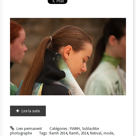
Lire la suite
Lien permanent
Catégories :
FIAMH
,
Soblacktie
photographe
Tags :
fiamh 2014
,
fiamh
,
2014
,
festival
,
mode
,