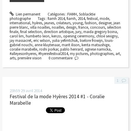
Lien permanent
Catégories :
FIAMH
,
Soblacktie
photographe
Tags :
fiamh 2014
,
fiamh
,
2014
,
festival
,
mode
,
international
,
hyères
,
jeunes
,
créateurs
,
young
,
fashion
,
designer
,
jean
pierre blanc
,
villa noailles
,
noailles
,
design
,
france
,
concours
,
sélection
finale
,
final selection
,
direction artistique
,
jury
,
maida gregory boina
,
carol lim
,
humberto leon
,
kenzo
,
opening cerermony
,
chloë sevigny
,
jay massacret
,
eric wilson
,
yulia yefimtchuk
,
liselore frowijn
,
louis-
gabriel nouchi
,
anne kluytenaar
,
marit ilison
,
kenta matsushige
,
coralie marabelle
,
roshi porkar
,
pablo henrard
,
agnese narnicka
,
#alleyesonhyeres
,
#hyeresfestival2014
,
my pictures
,
photographies
,
art
,
arts
,
première vision
0
commentaire
1
23h59
29
avril 2014
Festival de la mode Hyères 2014 #1 - Coralie
Marabelle