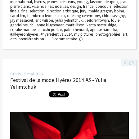
international
,
hyères
,
jeunes
,
créateurs
,
young
,
fashion
,
designer
,
jean
pierre blanc
,
villa noailles
,
noailles
,
design
,
france
,
concours
,
sélection
finale
,
final selection
,
direction artistique
,
jury
,
maida gregory boina
,
carol lim
,
humberto leon
,
kenzo
,
opening cerermony
,
chloë sevigny
,
jay massacret
,
eric wilson
,
yulia yefimtchuk
,
liselore frowijn
,
louis-
gabriel nouchi
,
anne kluytenaar
,
marit ilison
,
kenta matsushige
,
coralie marabelle
,
roshi porkar
,
pablo henrard
,
agnese narnicka
,
#alleyesonhyeres
,
#hyeresfestival2014
,
my pictures
,
photographies
,
art
,
arts
,
première vision
0
commentaire
0
01h05
15
mai 2014
Festival de la mode Hyères 2014 #5 - Yulia
Yefimtchuk