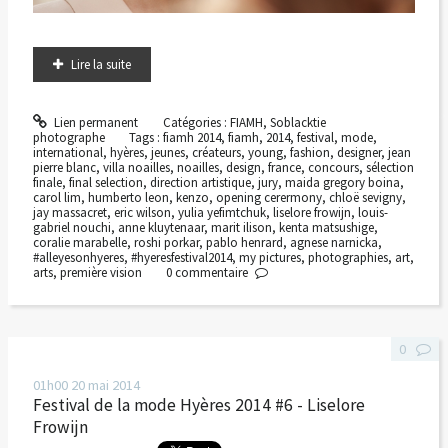
Lire la suite
Lien permanent
Catégories :
FIAMH
,
Soblacktie
photographe
Tags :
fiamh 2014
,
fiamh
,
2014
,
festival
,
mode
,
international
,
hyères
,
jeunes
,
créateurs
,
young
,
fashion
,
designer
,
jean
pierre blanc
,
villa noailles
,
noailles
,
design
,
france
,
concours
,
sélection
finale
,
final selection
,
direction artistique
,
jury
,
maida gregory boina
,
carol lim
,
humberto leon
,
kenzo
,
opening cerermony
,
chloë sevigny
,
jay massacret
,
eric wilson
,
yulia yefimtchuk
,
liselore frowijn
,
louis-
gabriel nouchi
,
anne kluytenaar
,
marit ilison
,
kenta matsushige
,
coralie marabelle
,
roshi porkar
,
pablo henrard
,
agnese narnicka
,
#alleyesonhyeres
,
#hyeresfestival2014
,
my pictures
,
photographies
,
art
,
arts
,
première vision
0
commentaire
0
01h00
20
mai 2014
Festival de la mode Hyères 2014 #6 - Liselore
Frowijn