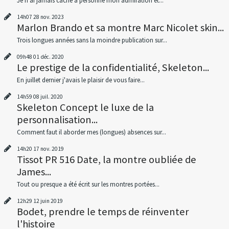
Je n’ai jamais caché à personne mon admiration et...
14h07
28
nov. 2023
Marlon Brando et sa montre Marc Nicolet skin...
Trois longues années sans la moindre publication sur...
09h48
01
déc. 2020
Le prestige de la confidentialité, Skeleton...
En juillet dernier j'avais le plaisir de vous faire...
14h59
08
juil. 2020
Skeleton Concept le luxe de la
personnalisation...
Comment faut il aborder mes (longues) absences sur...
14h20
17
nov. 2019
Tissot PR 516 Date, la montre oubliée de
James...
Tout ou presque a été écrit sur les montres portées...
12h29
12
juin 2019
Bodet, prendre le temps de réinventer
l'histoire