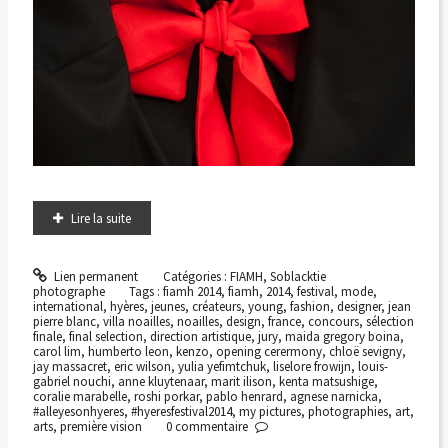
Lire la suite
Lien permanent
Catégories :
FIAMH
,
Soblacktie
photographe
Tags :
fiamh 2014
,
fiamh
,
2014
,
festival
,
mode
,
international
,
hyères
,
jeunes
,
créateurs
,
young
,
fashion
,
designer
,
jean
pierre blanc
,
villa noailles
,
noailles
,
design
,
france
,
concours
,
sélection
finale
,
final selection
,
direction artistique
,
jury
,
maida gregory boina
,
carol lim
,
humberto leon
,
kenzo
,
opening cerermony
,
chloë sevigny
,
jay massacret
,
eric wilson
,
yulia yefimtchuk
,
liselore frowijn
,
louis-
gabriel nouchi
,
anne kluytenaar
,
marit ilison
,
kenta matsushige
,
coralie marabelle
,
roshi porkar
,
pablo henrard
,
agnese narnicka
,
#alleyesonhyeres
,
#hyeresfestival2014
,
my pictures
,
photographies
,
art
,
arts
,
première vision
0
commentaire