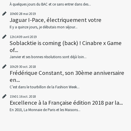
À quelques jours du BAC et ce sans entrer dans des...
10h00
28
mai 2019
Jaguar I-Pace, électriquement votre
Il y a quinze jours, je débutais mon séjour...
12h14
09
avril 2019
Soblacktie is coming (back) ! Cinabre x Game
of...
Janvier et ses bonnes résolutions sont déjà loin...
10h29
30
oct. 2018
Frédérique Constant, son 30ème anniversaire
en...
C’est dans le tourbillon de la Fashion Week...
15h01
16
oct. 2018
Excellence à la Française édition 2018 par la...
En 2010, La Monnaie de Paris et les Maisons...