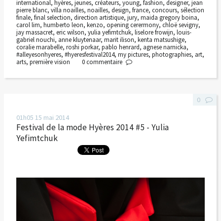
international
,
hyères
,
jeunes
,
créateurs
,
young
,
fashion
,
designer
,
jean
pierre blanc
,
villa noailles
,
noailles
,
design
,
france
,
concours
,
sélection
finale
,
final selection
,
direction artistique
,
jury
,
maida gregory boina
,
carol lim
,
humberto leon
,
kenzo
,
opening cerermony
,
chloë sevigny
,
jay massacret
,
eric wilson
,
yulia yefimtchuk
,
liselore frowijn
,
louis-
gabriel nouchi
,
anne kluytenaar
,
marit ilison
,
kenta matsushige
,
coralie marabelle
,
roshi porkar
,
pablo henrard
,
agnese narnicka
,
#alleyesonhyeres
,
#hyeresfestival2014
,
my pictures
,
photographies
,
art
,
arts
,
première vision
0
commentaire
0
01h05
15
mai 2014
Festival de la mode Hyères 2014 #5 - Yulia
Yefimtchuk