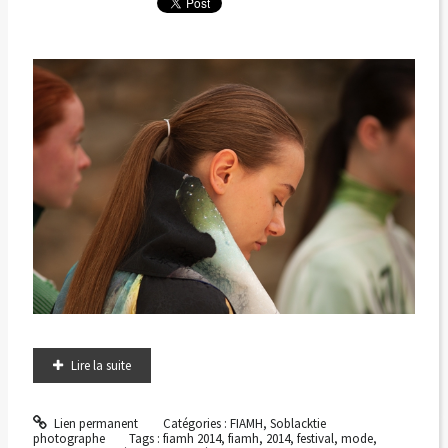
Lire la suite
Lien permanent
Catégories :
FIAMH
,
Soblacktie
photographe
Tags :
fiamh 2014
,
fiamh
,
2014
,
festival
,
mode
,