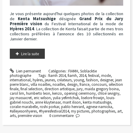
Je vous présente aujourd'hui quelques photos de la collection
de
Kenta Matsushige
désignée
Grand Prix du Jury
Première vision
du Festival International de la mode de
Hyères 2014
. La collection de Kenta faisait partie de mes trois
collections préférées à l'annonce des 10 sélectionnés en
Janvier dernier.
Lire la suite
Lien permanent
Catégories :
FIAMH
,
Soblacktie
photographe
Tags :
fiamh 2014
,
fiamh
,
2014
,
festival
,
mode
,
international
,
hyères
,
jeunes
,
créateurs
,
young
,
fashion
,
designer
,
jean
pierre blanc
,
villa noailles
,
noailles
,
design
,
france
,
concours
,
sélection
finale
,
final selection
,
direction artistique
,
jury
,
maida gregory boina
,
carol lim
,
humberto leon
,
kenzo
,
opening cerermony
,
chloë sevigny
,
jay massacret
,
eric wilson
,
yulia yefimtchuk
,
liselore frowijn
,
louis-
gabriel nouchi
,
anne kluytenaar
,
marit ilison
,
kenta matsushige
,
coralie marabelle
,
roshi porkar
,
pablo henrard
,
agnese narnicka
,
#alleyesonhyeres
,
#hyeresfestival2014
,
my pictures
,
photographies
,
art
,
arts
,
première vision
0
commentaire