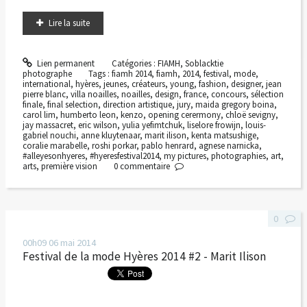
Lire la suite
Lien permanent
Catégories :
FIAMH
,
Soblacktie
photographe
Tags :
fiamh 2014
,
fiamh
,
2014
,
festival
,
mode
,
international
,
hyères
,
jeunes
,
créateurs
,
young
,
fashion
,
designer
,
jean
pierre blanc
,
villa noailles
,
noailles
,
design
,
france
,
concours
,
sélection
finale
,
final selection
,
direction artistique
,
jury
,
maida gregory boina
,
carol lim
,
humberto leon
,
kenzo
,
opening cerermony
,
chloë sevigny
,
jay massacret
,
eric wilson
,
yulia yefimtchuk
,
liselore frowijn
,
louis-
gabriel nouchi
,
anne kluytenaar
,
marit ilison
,
kenta matsushige
,
coralie marabelle
,
roshi porkar
,
pablo henrard
,
agnese narnicka
,
#alleyesonhyeres
,
#hyeresfestival2014
,
my pictures
,
photographies
,
art
,
arts
,
première vision
0
commentaire
0
00h09
06
mai 2014
Festival de la mode Hyères 2014 #2 - Marit Ilison