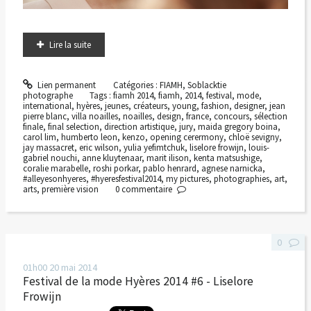
Lire la suite
Lien permanent
Catégories :
FIAMH
,
Soblacktie
photographe
Tags :
fiamh 2014
,
fiamh
,
2014
,
festival
,
mode
,
international
,
hyères
,
jeunes
,
créateurs
,
young
,
fashion
,
designer
,
jean
pierre blanc
,
villa noailles
,
noailles
,
design
,
france
,
concours
,
sélection
finale
,
final selection
,
direction artistique
,
jury
,
maida gregory boina
,
carol lim
,
humberto leon
,
kenzo
,
opening cerermony
,
chloë sevigny
,
jay massacret
,
eric wilson
,
yulia yefimtchuk
,
liselore frowijn
,
louis-
gabriel nouchi
,
anne kluytenaar
,
marit ilison
,
kenta matsushige
,
coralie marabelle
,
roshi porkar
,
pablo henrard
,
agnese narnicka
,
#alleyesonhyeres
,
#hyeresfestival2014
,
my pictures
,
photographies
,
art
,
arts
,
première vision
0
commentaire
0
01h00
20
mai 2014
Festival de la mode Hyères 2014 #6 - Liselore
Frowijn