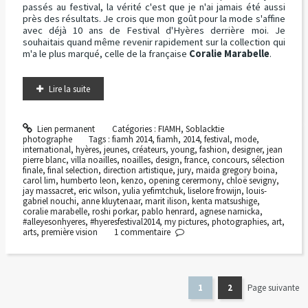
passés au festival, la vérité c'est que je n'ai jamais été aussi
près des résultats. Je crois que mon goût pour la mode s'affine
avec déjà 10 ans de Festival d'Hyères derrière moi. Je
souhaitais quand même revenir rapidement sur la collection qui
m'a le plus marqué, celle de la française
Coralie Marabelle
.
Lire la suite
Lien permanent
Catégories :
FIAMH
,
Soblacktie
photographe
Tags :
fiamh 2014
,
fiamh
,
2014
,
festival
,
mode
,
international
,
hyères
,
jeunes
,
créateurs
,
young
,
fashion
,
designer
,
jean
pierre blanc
,
villa noailles
,
noailles
,
design
,
france
,
concours
,
sélection
finale
,
final selection
,
direction artistique
,
jury
,
maida gregory boina
,
carol lim
,
humberto leon
,
kenzo
,
opening cerermony
,
chloë sevigny
,
jay massacret
,
eric wilson
,
yulia yefimtchuk
,
liselore frowijn
,
louis-
gabriel nouchi
,
anne kluytenaar
,
marit ilison
,
kenta matsushige
,
coralie marabelle
,
roshi porkar
,
pablo henrard
,
agnese narnicka
,
#alleyesonhyeres
,
#hyeresfestival2014
,
my pictures
,
photographies
,
art
,
arts
,
première vision
1
commentaire
1
2
Page suivante