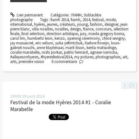
Lien permanent
Catégories :
FIAMH
,
Soblacktie
photographe
Tags :
fiamh 2014
,
fiamh
,
2014
,
festival
,
mode
,
international
,
hyères
,
jeunes
,
créateurs
,
young
,
fashion
,
designer
,
jean
pierre blanc
,
villa noailles
,
noailles
,
design
,
france
,
concours
,
sélection
finale
,
final selection
,
direction artistique
,
jury
,
maida gregory boina
,
carol lim
,
humberto leon
,
kenzo
,
opening cerermony
,
chloë sevigny
,
jay massacret
,
eric wilson
,
yulia yefimtchuk
,
liselore frowijn
,
louis-
gabriel nouchi
,
anne kluytenaar
,
marit ilison
,
kenta matsushige
,
coralie marabelle
,
roshi porkar
,
pablo henrard
,
agnese narnicka
,
#alleyesonhyeres
,
#hyeresfestival2014
,
my pictures
,
photographies
,
art
,
arts
,
première vision
0
commentaire
1
23h59
29
avril 2014
Festival de la mode Hyères 2014 #1 - Coralie
Marabelle