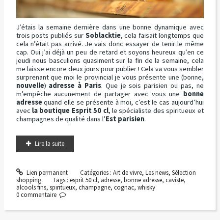
J’étais la semaine dernière dans une bonne dynamique avec
trois posts publiés sur
Soblacktie
, cela faisait longtemps que
cela n’était pas arrivé. Je vais donc essayer de tenir le même
cap. Oui j’ai déjà un peu de retard et soyons heureux qu’en ce
jeudi nous basculions quasiment sur la fin de la semaine, cela
me laisse encore deux jours pour publier ! Cela va vous sembler
surprenant que moi le provincial je vous présente une (bonne,
nouvelle
)
adresse à Paris
. Que je sois parisien ou pas, ne
m’empêche aucunement de partager avec vous une
bonne
adresse
quand elle se présente à moi, c’est le cas aujourd’hui
avec
la boutique Esprit 50 cl
, le spécialiste des spiritueux et
champagnes de qualité dans l’
Est parisien
.
Lire la suite
Lien permanent
Catégories :
Art de vivre
,
Les news
,
Sélection
shopping
Tags :
esprit 50 cl
,
adresse
,
bonne adresse
,
caviste
,
alcools fins
,
spiritueux
,
champagne
,
cognac
,
whisky
0
commentaire