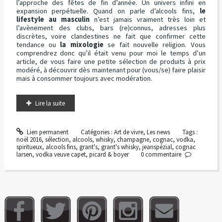
l’approche des fêtes de fin d’année. Un univers infini en
expansion perpétuelle. Quand on parle d’alcools fins,
le
lifestyle au masculin
n’est jamais vraiment très loin et
l’avènement des clubs, bars (re)connus, adresses plus
discrètes, voire clandestines ne fait que confirmer cette
tendance ou
la mixologie
se fait nouvelle religion. Vous
comprendrez donc qu’il était venu pour moi le temps d’un
article, de vous faire une petite sélection de produits à prix
modéré, à découvrir dès maintenant pour (vous/se) faire plaisir
mais à consommer toujours avec modération.
Lire la suite
Lien permanent
Catégories :
Art de vivre
,
Les news
Tags :
noël 2016
,
sélection
,
alcools
,
whisky
,
champagne
,
cognac
,
vodka
,
spiritueux
,
alcools fins
,
grant's
,
grant's whisky
,
jeanspézial
,
cognac
larsen
,
vodka veuve capet
,
picard & boyer
0
commentaire