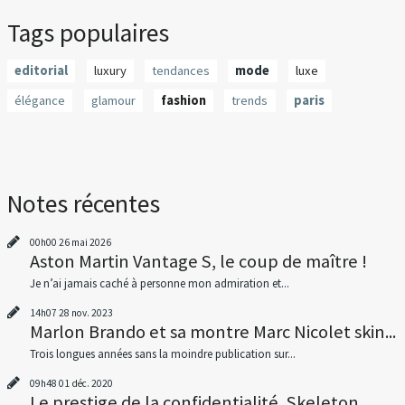
Tags populaires
editorial
luxury
tendances
mode
luxe
élégance
glamour
fashion
trends
paris
Notes récentes
00h00
26
mai 2026
Aston Martin Vantage S, le coup de maître !
Je n’ai jamais caché à personne mon admiration et...
14h07
28
nov. 2023
Marlon Brando et sa montre Marc Nicolet skin...
Trois longues années sans la moindre publication sur...
09h48
01
déc. 2020
Le prestige de la confidentialité, Skeleton...