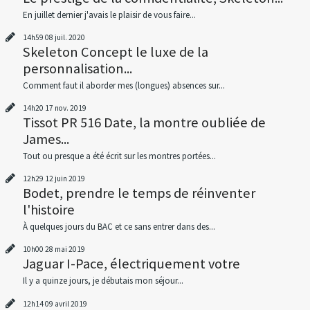
En juillet dernier j'avais le plaisir de vous faire...
14h59
08
juil. 2020
Skeleton Concept le luxe de la
personnalisation...
Comment faut il aborder mes (longues) absences sur...
14h20
17
nov. 2019
Tissot PR 516 Date, la montre oubliée de
James...
Tout ou presque a été écrit sur les montres portées...
12h29
12
juin 2019
Bodet, prendre le temps de réinventer
l'histoire
À quelques jours du BAC et ce sans entrer dans des...
10h00
28
mai 2019
Jaguar I-Pace, électriquement votre
Il y a quinze jours, je débutais mon séjour...
12h14
09
avril 2019