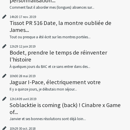
personnalisation...
Comment faut il aborder mes (longues) absences sur...
14h20
17
nov. 2019
Tissot PR 516 Date, la montre oubliée de
James...
Tout ou presque a été écrit sur les montres portées...
12h29
12
juin 2019
Bodet, prendre le temps de réinventer
l'histoire
À quelques jours du BAC et ce sans entrer dans des...
10h00
28
mai 2019
Jaguar I-Pace, électriquement votre
Il y a quinze jours, je débutais mon séjour...
12h14
09
avril 2019
Soblacktie is coming (back) ! Cinabre x Game
of...
Janvier et ses bonnes résolutions sont déjà loin...
10h29
30
oct. 2018