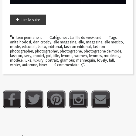
Lire la suite
Lien permanent
Catégories :
La fille du week-end
Tags :
anita hodosi
,
dan crosby
,
elle magazine
,
elle
,
magazine
,
elle mexico
,
mode
,
éditorial
,
édito
,
editorial
,
fashion editorial
,
fashion
photographer
,
photographer
,
photographe
,
photographe de mode
,
fashion
,
sexy
,
model
,
girl
,
fille
,
femme
,
women
,
femmes
,
modeling
,
modèle
,
luxe
,
luxury
,
portrait
,
glamour
,
mannequin
,
lovely
,
fall
,
winter
,
automne
,
hiver
0
commentaire