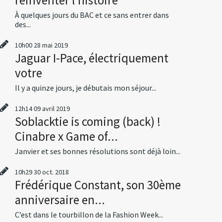
À quelques jours du BAC et ce sans entrer dans
des...
10h00
28
mai 2019
Jaguar I-Pace, électriquement
votre
Il y a quinze jours, je débutais mon séjour...
12h14
09
avril 2019
Soblacktie is coming (back) !
Cinabre x Game of...
Janvier et ses bonnes résolutions sont déjà loin...
10h29
30
oct. 2018
Frédérique Constant, son 30ème
anniversaire en...
C’est dans le tourbillon de la Fashion Week...