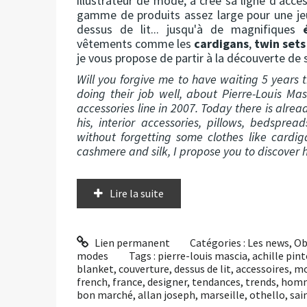
illustrateur de mode, a créé sa ligne d’ac
gamme de produits assez large pour une jeu
dessus de lit... jusqu'à de magnifiques
vêtements comme les
cardigans
,
twin sets
je vous propose de partir à la découverte de 
Will you forgive me to have waiting 5 year
doing their job well, about Pierre-Louis Masc
accessories line in 2007. Today there is alre
his, interior accessories, pillows, bedspre
without forgetting some clothes like cardi
cashmere and silk, I propose you to discover h
Lire la suite
Lien permanent
Catégories :
Les news
,
Ob
modes
Tags :
pierre-louis mascia
,
achille pint
blanket
,
couverture
,
dessus de lit
,
accessoires
,
m
french
,
france
,
designer
,
tendances
,
trends
,
hom
bon marché
,
allan joseph
,
marseille
,
othello
,
sai