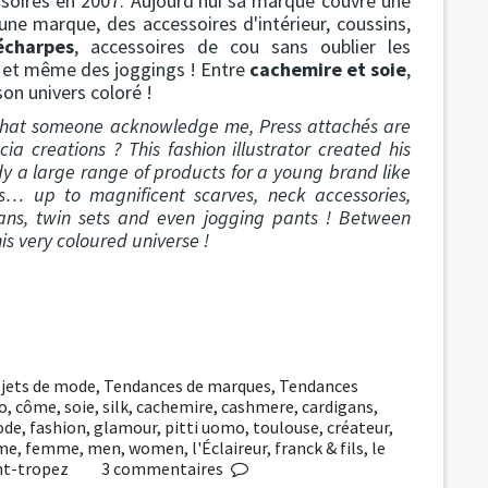
cessoires en 2007. Aujourd'hui sa marque couvre une
ne marque, des accessoires d'intérieur, coussins,
écharpes
, accessoires de cou sans oublier les
et même des joggings ! Entre
cachemire et soie
,
son univers coloré !
s that someone acknowledge me, Press attachés are
ia creations ? This fashion illustrator created his
ady a large range of products for a young brand like
ads… up to magnificent scarves, neck accessories,
gans, twin sets and even jogging pants ! Between
is very coloured universe !
jets de mode
,
Tendances de marques
,
Tendances
o
,
côme
,
soie
,
silk
,
cachemire
,
cashmere
,
cardigans
,
ode
,
fashion
,
glamour
,
pitti uomo
,
toulouse
,
créateur
,
me
,
femme
,
men
,
women
,
l'Éclaireur
,
franck & fils
,
le
nt-tropez
3
commentaires