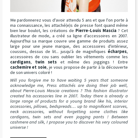
Me pardonnerez vous d'avoir attendu 5 ans et que l'on porte à
ma connaissance, les attaché(e)s de presse font quand même
bien leur boulot, les créations de
Pierre-Louis Mascia
? Cet
illustrateur de mode, a créé sa ligne d’accessoires en 2007.
Aujourd'hui sa marque couvre une gamme de produits assez
large pour une jeune marque, des accessoires d'intérieur,
coussins, dessus de lit... jusqu'à de magnifiques
écharpes
,
accessoires de cou sans oublier les vêtements comme les
cardigans
,
twin sets
et même des joggings ! Entre
cachemire et soie
, je vous propose de partir à la découverte
de son univers coloré !
Will you forgive me to have waiting 5 years that someone
acknowledge me, Press attachés are doing their job well,
about Pierre-Louis Mascia creations ? This fashion illustrator
created his accessories line in 2007. Today there is already a
large range of products for a young brand like his, interior
accessories, pillows, bedspreads… up to magnificent scarves,
neck accessories, without forgetting some clothes like
cardigans, twin sets and even jogging pants ! Between
cashmere and silk, I propose you to discover his very coloured
universe !