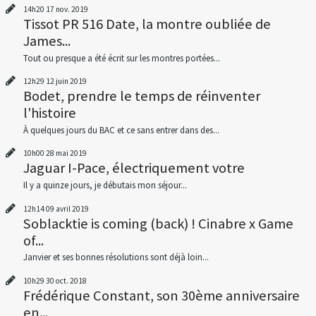
14h20
17
nov. 2019
Tissot PR 516 Date, la montre oubliée de
James...
Tout ou presque a été écrit sur les montres portées...
12h29
12
juin 2019
Bodet, prendre le temps de réinventer
l'histoire
À quelques jours du BAC et ce sans entrer dans des...
10h00
28
mai 2019
Jaguar I-Pace, électriquement votre
Il y a quinze jours, je débutais mon séjour...
12h14
09
avril 2019
Soblacktie is coming (back) ! Cinabre x Game
of...
Janvier et ses bonnes résolutions sont déjà loin...
10h29
30
oct. 2018
Frédérique Constant, son 30ème anniversaire
en...