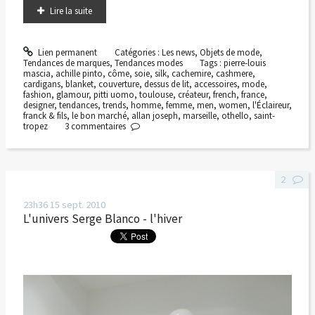
Lire la suite
Lien permanent
Catégories :
Les news
,
Objets de mode
,
Tendances de marques
,
Tendances modes
Tags :
pierre-louis
mascia
,
achille pinto
,
côme
,
soie
,
silk
,
cachemire
,
cashmere
,
cardigans
,
blanket
,
couverture
,
dessus de lit
,
accessoires
,
mode
,
fashion
,
glamour
,
pitti uomo
,
toulouse
,
créateur
,
french
,
france
,
designer
,
tendances
,
trends
,
homme
,
femme
,
men
,
women
,
l'Éclaireur
,
franck & fils
,
le bon marché
,
allan joseph
,
marseille
,
othello
,
saint-
tropez
3
commentaires
2
23h36
15
sept. 2010
L'univers Serge Blanco - l'hiver