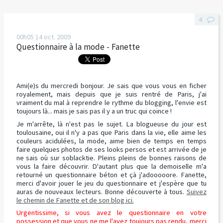
4
00h05
14
oct. 2009
Questionnaire à la mode - Fanette
Ami(e)s du mercredi bonjour. Je sais que vous vous en ficher
royalement, mais depuis que je suis rentré de Paris, j'ai
vraiment du mal à reprendre le rythme du blogging, l'envie est
toujours là... mais je sais pas il y a un truc qui coince !
Je m'arrête, là n'est pas le sujet. La blogueuse du jour est
toulousaine, oui il n'y a pas que Paris dans la vie, elle aime les
couleurs acidulées, la mode, aime bien de temps en temps
faire quelques photos de ses looks persos et est arrivée de je
ne sais où sur soblacktie. Pleins pleins de bonnes raisons de
vous la faire découvrir. D'autant plus que la demoiselle m'a
retourné un questionnaire béton et çà j'adooooore. Fanette,
merci d'avoir jouer le jeu du questionnaire et j'espère que tu
auras de nouveaux lecteurs. Bonne découverte à tous.
Suivez
le chemin de Fanette et de son blog ici.
Urgentissime, si vous avez le questionnaire en votre
possession et que vous ne me l'avez toujours pas rendu, merci