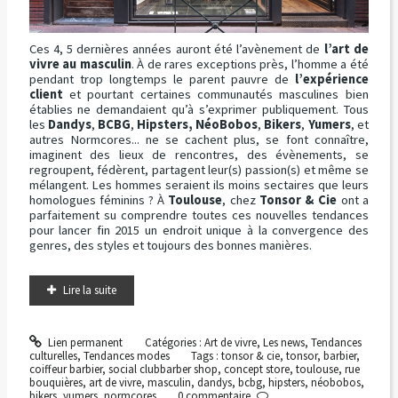
Ces 4, 5 dernières années auront été l’avènement de
l’art de
vivre au masculin
. À de rares exceptions près, l’homme a été
pendant trop longtemps le parent pauvre de
l’expérience
client
et pourtant certaines communautés masculines bien
établies ne demandaient qu’à s’exprimer publiquement. Tous
les
Dandys
,
BCBG
,
Hipsters, NéoBobos
,
Bikers
,
Yumers
, et
autres Normcores... ne se cachent plus, se font connaître,
imaginent des lieux de rencontres, des évènements, se
regroupent, fédèrent, partagent leur(s) passion(s) et même se
mélangent. Les hommes seraient ils moins sectaires que leurs
homologues féminins ? À
Toulouse
, chez
Tonsor & Cie
ont a
parfaitement su comprendre toutes ces nouvelles tendances
pour lancer fin 2015 un endroit unique à la convergence des
genres, des styles et toujours des bonnes manières.
Lire la suite
Lien permanent
Catégories :
Art de vivre
,
Les news
,
Tendances
culturelles
,
Tendances modes
Tags :
tonsor & cie
,
tonsor
,
barbier
,
coiffeur barbier
,
social clubbarber shop
,
concept store
,
toulouse
,
rue
bouquières
,
art de vivre
,
masculin
,
dandys
,
bcbg
,
hipsters
,
néobobos
,
bikers
,
yumers
,
normcores
0
commentaire