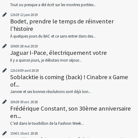
Tout ou presque a été écrit sur les montres portées...
12h29
12
juin 2019
Bodet, prendre le temps de réinventer
l'histoire
À quelques jours du BAC et ce sans entrer dans des...
10h00
28
mai 2019
Jaguar I-Pace, électriquement votre
Il y a quinze jours, je débutais mon séjour...
12h14
09
avril 2019
Soblacktie is coming (back) ! Cinabre x Game
of...
Janvier et ses bonnes résolutions sont déjà loin...
10h29
30
oct. 2018
Frédérique Constant, son 30ème anniversaire
en...
C’est dans le tourbillon de la Fashion Week...
15h01
16
oct. 2018