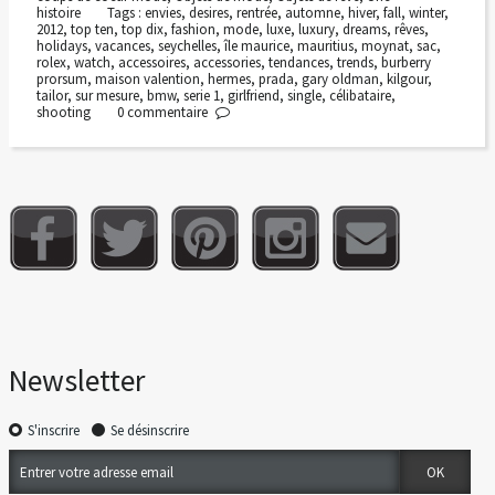
histoire
Tags :
envies
,
desires
,
rentrée
,
automne
,
hiver
,
fall
,
winter
,
2012
,
top ten
,
top dix
,
fashion
,
mode
,
luxe
,
luxury
,
dreams
,
rêves
,
holidays
,
vacances
,
seychelles
,
île maurice
,
mauritius
,
moynat
,
sac
,
rolex
,
watch
,
accessoires
,
accessories
,
tendances
,
trends
,
burberry
prorsum
,
maison valention
,
hermes
,
prada
,
gary oldman
,
kilgour
,
tailor
,
sur mesure
,
bmw
,
serie 1
,
girlfriend
,
single
,
célibataire
,
shooting
0
commentaire
Newsletter
S'inscrire
Se désinscrire