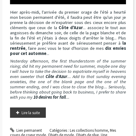
Hier après-midi, l'arrivée du premier orage de l'été a heurté
mon besoin permanent d'été, il faudra peut être qu'un jour je
prenne la décision de m'expatrier sous des cieux encore plus
cléments que ceux de la
Côte d'Azur
... associez le tout aux
angoisses du dimanche soir, de celle de la page blanche et de
la fin de l'été et j'étais à deux doigts d'arrêter le blog... Plus
sérieusement je préfère avant de sérieusement penser à
la
rentrée
, faire avec vous le tour d'horizon de mes
dix envies
pour cet automne
...
Yesterday afternoon, the first thunderstorm of the summer
rising; did hit my permanent need for summer, maybe one day
I will have to take the decision to expatriate myself in heavens
even sweeter that
Côte d'Azur
... Add to that sunday evening
anxieties, the one of the blank page and the one of the
summer ending, and I was close to close the blog... Seriously,
before thinking about going back to business, I prefer to share
with you my
10 desires for fall
...
Lire la suite
Lien permanent
Catégories :
Les collections homme
,
Mes
coups de coeur mode
,
Objets de mode
,
Objets de rêve
,
Une