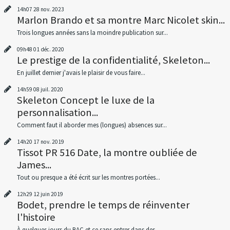
14h07
28
nov. 2023
Marlon Brando et sa montre Marc Nicolet skin...
Trois longues années sans la moindre publication sur...
09h48
01
déc. 2020
Le prestige de la confidentialité, Skeleton...
En juillet dernier j'avais le plaisir de vous faire...
14h59
08
juil. 2020
Skeleton Concept le luxe de la
personnalisation...
Comment faut il aborder mes (longues) absences sur...
14h20
17
nov. 2019
Tissot PR 516 Date, la montre oubliée de
James...
Tout ou presque a été écrit sur les montres portées...
12h29
12
juin 2019
Bodet, prendre le temps de réinventer
l'histoire
À quelques jours du BAC et ce sans entrer dans des...