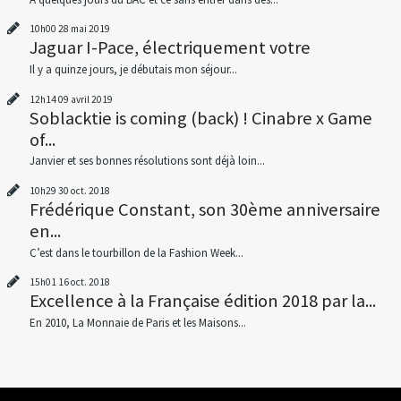
10h00
28
mai 2019
Jaguar I-Pace, électriquement votre
Il y a quinze jours, je débutais mon séjour...
12h14
09
avril 2019
Soblacktie is coming (back) ! Cinabre x Game
of...
Janvier et ses bonnes résolutions sont déjà loin...
10h29
30
oct. 2018
Frédérique Constant, son 30ème anniversaire
en...
C’est dans le tourbillon de la Fashion Week...
15h01
16
oct. 2018
Excellence à la Française édition 2018 par la...
En 2010, La Monnaie de Paris et les Maisons...