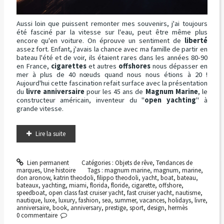
Aussi loin que puissent remonter mes souvenirs, j'ai toujours
été fasciné par la vitesse sur l'eau, peut être même plus
encore qu'en voiture. On éprouve un sentiment de
liberté
assez fort. Enfant, j'avais la chance avec ma famille de partir en
bateau l'été et de voir, ils étaient rares dans les années 80-90
en France,
cigarettes
et autres
offshores
nous dépasser en
mer à plus de 40 nœuds quand nous nous étions à 20 !
Aujourd'hui cette fascination refait surface avec la présentation
du
livre anniversaire
pour les 45 ans de
Magnum Marine
, le
constructeur américain, inventeur du "
open yachting
" à
grande vitesse.
Lire la suite
Lien permanent
Catégories :
Objets de rêve
,
Tendances de
marques
,
Une histoire
Tags :
magnum marine
,
magnum
,
marine
,
don aronow
,
katrin theodoli
,
filippo theodoli
,
yacht
,
boat
,
bateau
,
bateaux
,
yachting
,
miami
,
florida
,
floride
,
cigarette
,
offshore
,
speedboat
,
open class fast cruiser yacht
,
fast cruiser yacht
,
nautisme
,
nautique
,
luxe
,
luxury
,
fashion
,
sea
,
summer
,
vacances
,
holidays
,
livre
,
anniversaire
,
book
,
anniversary
,
prestige
,
sport
,
design
,
hermès
0
commentaire