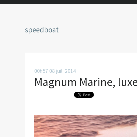
speedboat
00h57
08
juil. 2014
Magnum Marine, luxe e