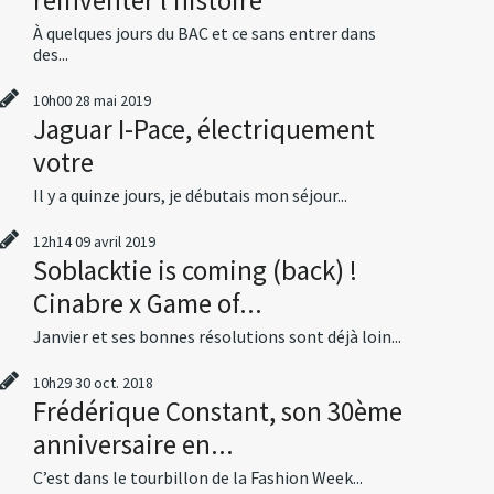
À quelques jours du BAC et ce sans entrer dans
des...
10h00
28
mai 2019
Jaguar I-Pace, électriquement
votre
Il y a quinze jours, je débutais mon séjour...
12h14
09
avril 2019
Soblacktie is coming (back) !
Cinabre x Game of...
Janvier et ses bonnes résolutions sont déjà loin...
10h29
30
oct. 2018
Frédérique Constant, son 30ème
anniversaire en...
C’est dans le tourbillon de la Fashion Week...