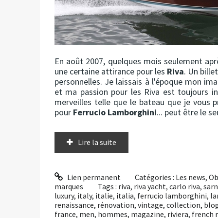
En août 2007, quelques mois seulement après
une certaine attirance pour les
Riva
. Un bill
personnelles. Je laissais à l'époque mon ima
et ma passion pour les Riva est toujours in
merveilles telle que le bateau que je vous 
pour
Ferrucio Lamborghini
... peut être le s
Lire la suite
Lien permanent
Catégories :
Les news
,
Ob
marques
Tags :
riva
,
riva yacht
,
carlo riva
,
sarn
luxury
,
italy
,
italie
,
italia
,
ferrucio lamborghini
,
la
renaissance
,
rénovation
,
vintage
,
collection
,
blo
france
,
men
,
hommes
,
magazine
,
riviera
,
french r