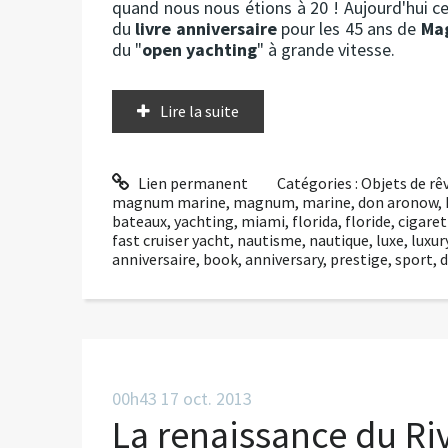
quand nous nous étions à 20 ! Aujourd'hui ce
du
livre anniversaire
pour les 45 ans de
Ma
du "
open yachting
" à grande vitesse.
Lire la suite
Lien permanent
Catégories :
Objets de rê
magnum marine
,
magnum
,
marine
,
don aronow
,
bateaux
,
yachting
,
miami
,
florida
,
floride
,
cigaret
fast cruiser yacht
,
nautisme
,
nautique
,
luxe
,
luxur
anniversaire
,
book
,
anniversary
,
prestige
,
sport
,
d
00h43
17
oct. 2013
La renaissance du R