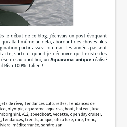
 le début de ce blog, j'écrivais un post évoquant
et qui allait même au delà, abordant des choses plus
gination partir assez loin mais les années passent
tacte, surtout quand je découvre qu'il existe des
présente aujourd'hui, un
Aquarama unique
réalisé
eul Riva 100% italien !
jets de rêve
,
Tendances culturelles
,
Tendances de
ico
,
olympic
,
aquarama
,
aquariva
,
boat
,
bateau
,
luxe
,
mborghini
,
v12
,
speedboat
,
vedette
,
open day cruiser
,
g
,
tendances
,
trends
,
unique
,
ultra luxe
,
rare
,
frenc
,
iviera
,
méditerranée
,
sandro zani