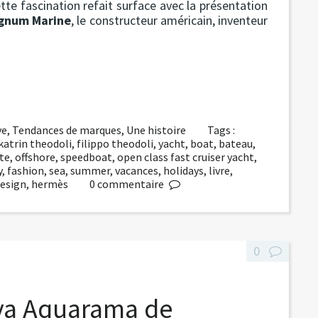
tte fascination refait surface avec la présentation
gnum Marine
, le constructeur américain, inventeur
ve
,
Tendances de marques
,
Une histoire
Tags :
katrin theodoli
,
filippo theodoli
,
yacht
,
boat
,
bateau
,
te
,
offshore
,
speedboat
,
open class fast cruiser yacht
,
y
,
fashion
,
sea
,
summer
,
vacances
,
holidays
,
livre
,
esign
,
hermès
0
commentaire
0
iva Aquarama de