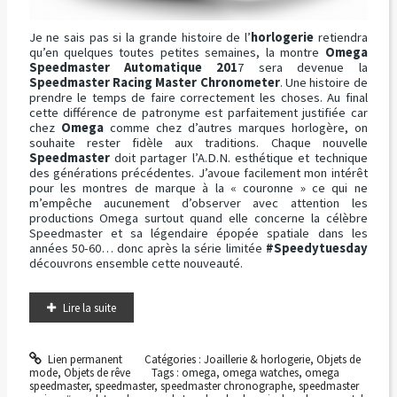
Je ne sais pas si la grande histoire de l’
horlogerie
retiendra
qu’en quelques toutes petites semaines, la montre
Omega
Speedmaster Automatique 201
7 sera devenue la
Speedmaster Racing Master Chronometer
. Une histoire de
prendre le temps de faire correctement les choses. Au final
cette différence de patronyme est parfaitement justifiée car
chez
Omega
comme chez d’autres marques horlogère, on
souhaite rester fidèle aux traditions. Chaque nouvelle
Speedmaster
doit partager l’A.D.N. esthétique et technique
des générations précédentes. J’avoue facilement mon intérêt
pour les montres de marque à la « couronne » ce qui ne
m’empêche aucunement d’observer avec attention les
productions Omega surtout quand elle concerne la célèbre
Speedmaster et sa légendaire épopée spatiale dans les
années 50-60… donc après la série limitée
#Speedytuesday
découvrons ensemble cette nouveauté.
Lire la suite
Lien permanent
Catégories :
Joaillerie & horlogerie
,
Objets de
mode
,
Objets de rêve
Tags :
omega
,
omega watches
,
omega
speedmaster
,
speedmaster
,
speedmaster chronographe
,
speedmaster