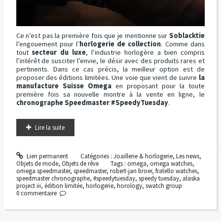
Ce n’est pas la première fois que je mentionne sur
Soblacktie
l’engouement pour l’
horlogerie de collection
. Comme dans
tout
secteur du luxe
, l’industrie horlogère a bien compris
l’intérêt de susciter l’envie, le désir avec des produits rares et
pertinents. Dans ce cas précis, la meilleur option est de
proposer des éditions limitées. Une voie que vient de suivre
la
manufacture Suisse Omega
en proposant pour la toute
première fois sa nouvelle montre à la vente en ligne, le
chronographe Speedmaster #SpeedyTuesday
.
Lire la suite
Lien permanent
Catégories :
Joaillerie & horlogerie
,
Les news
,
Objets de mode
,
Objets de rêve
Tags :
omega
,
omega watches
,
omega speedmaster
,
speedmaster
,
robert-jan broer
,
fratello watches
,
speedmaster chronographe
,
#speedytuesday
,
speedy tuesday
,
alaska
project iii
,
édition limitée
,
horlogerie
,
horology
,
swatch group
0
commentaire