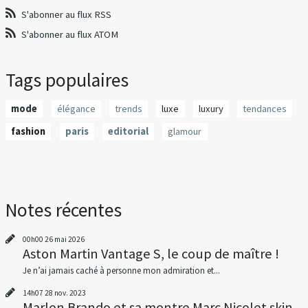
S'abonner au flux RSS
S'abonner au flux ATOM
Tags populaires
mode
élégance
trends
luxe
luxury
tendances
fashion
paris
editorial
glamour
Notes récentes
00h00
26
mai 2026
Aston Martin Vantage S, le coup de maître !
Je n’ai jamais caché à personne mon admiration et...
14h07
28
nov. 2023
Marlon Brando et sa montre Marc Nicolet skin...