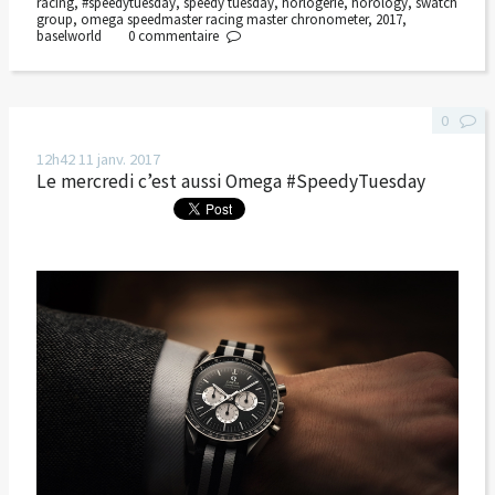
racing
,
#speedytuesday
,
speedy tuesday
,
horlogerie
,
horology
,
swatch
group
,
omega speedmaster racing master chronometer
,
2017
,
baselworld
0
commentaire
0
12h42
11
janv. 2017
Le mercredi c’est aussi Omega #SpeedyTuesday