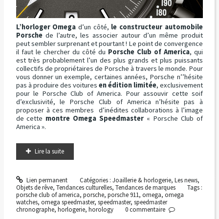
L’horloger Omega
d’un côté,
le constructeur automobile
Porsche
de l’autre, les associer autour d’un même produit
peut sembler surprenant et pourtant ! Le point de convergence
il faut le chercher du côté du
Porsche Club of America
, qui
est très probablement l’un des plus grands et plus puissants
collectifs de propriétaires de Porsche à travers le monde. Pour
vous donner un exemple, certaines années, Porsche n’’hésite
pas à produire des voitures
en édition limitée
, exclusivement
pour le Porsche Club of America. Pour assouvir cette soif
d’exclusivité, le Porsche Club of America n’hésite pas à
proposer à ces membres d’inédites collaborations à l’image
de cette
montre Omega Speedmaster
« Porsche Club of
America ».
Lire la suite
Lien permanent
Catégories :
Joaillerie & horlogerie
,
Les news
,
Objets de rêve
,
Tendances culturelles
,
Tendances de marques
Tags :
porsche club of america
,
porsche
,
porsche 911
,
omega
,
omega
watches
,
omega speedmaster
,
speedmaster
,
speedmaster
chronographe
,
horlogerie
,
horology
0
commentaire