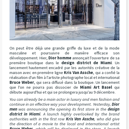
On peut être déjà une grande griffe du luxe et de la mode
masculine et poursuivre de manière efficace son
développement. Hier,
Dior homme
annonçait l'ouverture de sa
première boutique dans le
design district de Miami
. Un
lancement hautement encadré par les autorités créative de la
maison avec en première ligne
Kris Van Assche
, qui a confié la
réalisation d'un film à l'artiste photographe local et international
Bruce Weber
, qui sera diffusé dans la boutique. Un lancement
que l'on ne pourra pas dissocier de
Miami Art Basel
qui
débute aujourd'hui et qui se prolongera jusqu'au 9 décembre.
You can already be a main actor in luxury and men fashion and
continue in an effective way your development. Yesterday,
Dior
men
was announcing the opening its first store in the
design
district in Miami
. A launch highly overlooked by the brand
authorities with in the first row
Kris Van Assche
, who did give
the direction of a movie to the local and international artist
Bruce Weber
, which will be displayed in the store. A launch