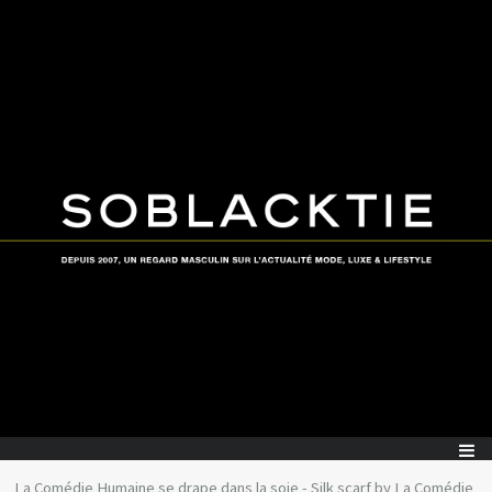
La Comédie Humaine se drape dans la soie - Silk scarf by La Comédie