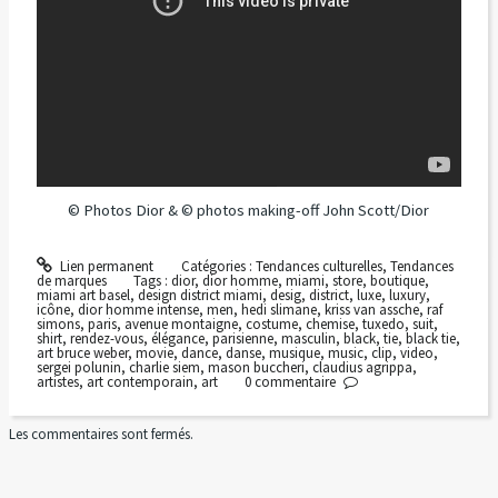
© Photos Dior & © photos making-off John Scott/Dior
Lien permanent
Catégories :
Tendances culturelles
,
Tendances
de marques
Tags :
dior
,
dior homme
,
miami
,
store
,
boutique
,
miami art basel
,
design district miami
,
desig
,
district
,
luxe
,
luxury
,
icône
,
dior homme intense
,
men
,
hedi slimane
,
kriss van assche
,
raf
simons
,
paris
,
avenue montaigne
,
costume
,
chemise
,
tuxedo
,
suit
,
shirt
,
rendez-vous
,
élégance
,
parisienne
,
masculin
,
black
,
tie
,
black tie
,
art bruce weber
,
movie
,
dance
,
danse
,
musique
,
music
,
clip
,
video
,
sergei polunin
,
charlie siem
,
mason buccheri
,
claudius agrippa
,
artistes
,
art contemporain
,
art
0
commentaire
Les commentaires sont fermés.