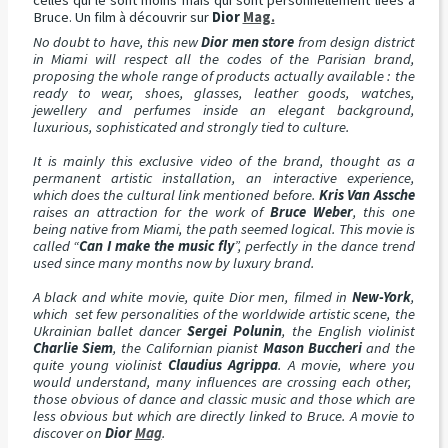
celles qui le sont moins mais qui sont personnellement liées à
Bruce. Un film à découvrir sur
Dior
Mag.
No doubt to have, this new
Dior men store
from design district
in Miami will respect all the codes of the Parisian brand,
proposing the whole range of products actually available : the
ready to wear, shoes, glasses, leather goods, watches,
jewellery and perfumes inside an elegant background,
luxurious, sophisticated and strongly tied to culture.
It is mainly this exclusive video of the brand, thought as a
permanent artistic installation, an interactive experience,
which does the cultural link mentioned before.
Kris Van Assche
raises an attraction for the work of
Bruce Weber
, this one
being native from Miami, the path seemed logical. This movie is
called “
Can I make the music fly
”, perfectly in the dance trend
used since many months now by luxury brand.
A black and white movie, quite Dior men, filmed in
New-York
,
which set few personalities of the worldwide artistic scene, the
Ukrainian ballet dancer
Sergei Polunin
, the English violinist
Charlie Siem
, the Californian pianist
Mason Buccheri
and the
quite young violinist
Claudius Agrippa
. A movie, where you
would understand, many influences are crossing each other,
those obvious of dance and classic music and those which are
less obvious but which are directly linked to Bruce. A movie to
discover on
Dior
Mag
.