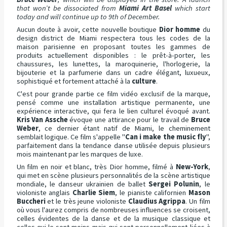
that won’t be dissociated from
Miami Art Basel
which start
today and will continue up to 9th of December.
Aucun doute à avoir, cette nouvelle boutique
Dior homme
du
design district de Miami respectera tous les codes de la
maison parisienne en proposant toutes les gammes de
produits actuellement disponibles : le prêt-à-porter, les
chaussures, les lunettes, la maroquinerie, l'horlogerie, la
bijouterie et la parfumerie dans un cadre élégant, luxueux,
sophistiqué et fortement attaché à la
culture
.
C'est pour grande partie ce film vidéo exclusif de la marque,
pensé comme une installation artistique permanente, une
expérience interactive, qui fera le lien culturel évoqué avant.
Kris Van Assche
évoque une attirance pour le travail de
Bruce
Weber
, ce dernier étant natif de Miami, le cheminement
semblait logique. Ce film s'appelle "
Can i make the music fly
",
parfaitement dans la tendance danse utilisée depuis plusieurs
mois maintenant par les marques de luxe.
Un film en noir et blanc, très Dior homme, filmé à
New-York
,
qui met en scène plusieurs personnalités de la scène artistique
mondiale, le danseur ukrainien de ballet
Sergei Polunin
, le
violoniste anglais
Charlie Siem
, le pianiste californien
Mason
Buccheri
et le très jeune violoniste
Claudius Agrippa
. Un film
où vous l'aurez compris de nombreuses influences se croisent,
celles évidentes de la danse et de la musique classique et