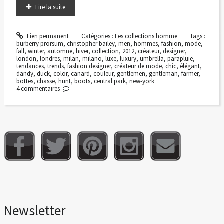
Lire la suite
Lien permanent
Catégories :
Les collections homme
Tags :
burberry prorsum
,
christopher bailey
,
men
,
hommes
,
fashion
,
mode
,
fall
,
winter
,
automne
,
hiver
,
collection
,
2012
,
créateur
,
designer
,
london
,
londres
,
milan
,
milano
,
luxe
,
luxury
,
umbrella
,
parapluie
,
tendances
,
trends
,
fashion designer
,
créateur de mode
,
chic
,
élégant
,
dandy
,
duck
,
color
,
canard
,
couleur
,
gentlemen
,
gentleman
,
farmer
,
bottes
,
chasse
,
hunt
,
boots
,
central park
,
new-york
4
commentaires
Newsletter