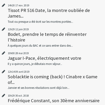
14h20
17
nov. 2019
Tissot PR 516 Date, la montre oubliée de
James...
Tout ou presque a été écrit sur les montres portées...
12h29
12
juin 2019
Bodet, prendre le temps de réinventer
l'histoire
À quelques jours du BAC et ce sans entrer dans des...
10h00
28
mai 2019
Jaguar I-Pace, électriquement votre
Il y a quinze jours, je débutais mon séjour...
12h14
09
avril 2019
Soblacktie is coming (back) ! Cinabre x Game
of...
Janvier et ses bonnes résolutions sont déjà loin...
10h29
30
oct. 2018
Frédérique Constant, son 30ème anniversaire