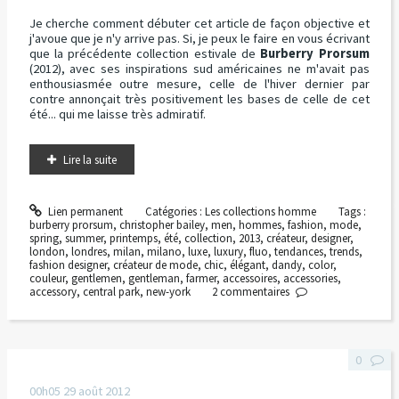
Je cherche comment débuter cet article de façon objective et
j'avoue que je n'y arrive pas. Si, je peux le faire en vous écrivant
que la précédente collection estivale de
Burberry Prorsum
(2012), avec ses inspirations sud américaines ne m'avait pas
enthousiasmée outre mesure, celle de l'hiver dernier par
contre annonçait très positivement les bases de celle de cet
été... qui me laisse très admiratif.
Lire la suite
Lien permanent
Catégories :
Les collections homme
Tags :
burberry prorsum
,
christopher bailey
,
men
,
hommes
,
fashion
,
mode
,
spring
,
summer
,
printemps
,
été
,
collection
,
2013
,
créateur
,
designer
,
london
,
londres
,
milan
,
milano
,
luxe
,
luxury
,
fluo
,
tendances
,
trends
,
fashion designer
,
créateur de mode
,
chic
,
élégant
,
dandy
,
color
,
couleur
,
gentlemen
,
gentleman
,
farmer
,
accessoires
,
accessories
,
accessory
,
central park
,
new-york
2
commentaires
0
00h05
29
août 2012