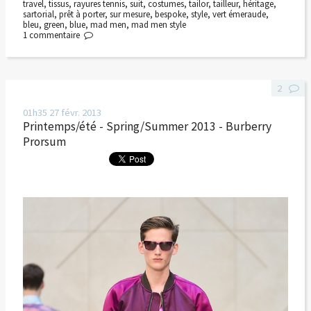
travel
,
tissus
,
rayures tennis
,
suit
,
costumes
,
tailor
,
tailleur
,
héritage
,
sartorial
,
prêt à porter
,
sur mesure
,
bespoke
,
style
,
vert émeraude
,
bleu
,
green
,
blue
,
mad men
,
mad men style
1
commentaire
2
01h35
27
févr. 2013
Printemps/été - Spring/Summer 2013 - Burberry
Prorsum