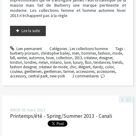
impressionnant qui ne transfigure jamais l'adn britannique de la
maison mais fait de Burberry une marque pertinente et
moderne. Les collections femme et homme automne hiver
2013 n'échappent pas à la règle.
Lire la suite
Lien permanent
Catégories :
Les collections homme
Tags :
burberry prorsum
,
christopher bailey
,
men
,
hommes
,
fashion
,
mode
,
fall
,
winter
,
automne
,
hiver
,
collection
,
2013
,
créateur
,
designer
,
london
,
londres
,
milan
,
milano
,
luxe
,
luxury
,
fluo
,
tendances
,
trends
,
fashion designer
,
créateur de mode
,
chic
,
élégant
,
dandy
,
color
,
couleur
,
gentlemen
,
gentleman
,
farmer
,
accessoires
,
accessories
,
accessory
,
central park
,
new-york
2
commentaires
1
00h05
01
mars 2013
Printemps/été - Spring/Summer 2013 - Canali