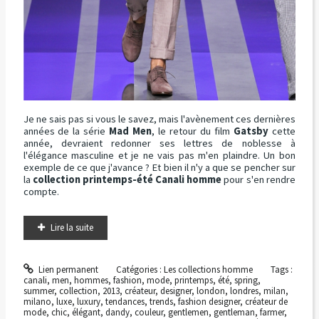
Je ne sais pas si vous le savez, mais l'avènement ces dernières
années de la série
Mad Men
, le retour du film
Gatsby
cette
année, devraient redonner ses lettres de noblesse à
l'élégance masculine et je ne vais pas m'en plaindre. Un bon
exemple de ce que j'avance ? Et bien il n'y a que se pencher sur
la
collection printemps-été Canali homme
pour s'en rendre
compte.
Lire la suite
Lien permanent
Catégories :
Les collections homme
Tags :
canali
,
men
,
hommes
,
fashion
,
mode
,
printemps
,
été
,
spring
,
summer
,
collection
,
2013
,
créateur
,
designer
,
london
,
londres
,
milan
,
milano
,
luxe
,
luxury
,
tendances
,
trends
,
fashion designer
,
créateur de
mode
,
chic
,
élégant
,
dandy
,
couleur
,
gentlemen
,
gentleman
,
farmer
,