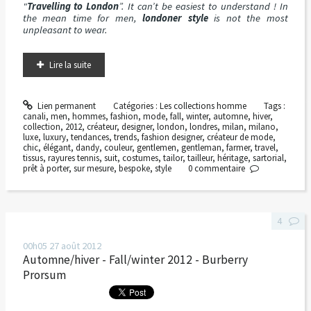
"
Travelling to London
”. It can’t be easiest to understand ! In
the mean time for men,
londoner style
is not the most
unpleasant to wear.
Lire la suite
Lien permanent
Catégories :
Les collections homme
Tags :
canali
,
men
,
hommes
,
fashion
,
mode
,
fall
,
winter
,
automne
,
hiver
,
collection
,
2012
,
créateur
,
designer
,
london
,
londres
,
milan
,
milano
,
luxe
,
luxury
,
tendances
,
trends
,
fashion designer
,
créateur de mode
,
chic
,
élégant
,
dandy
,
couleur
,
gentlemen
,
gentleman
,
farmer
,
travel
,
tissus
,
rayures tennis
,
suit
,
costumes
,
tailor
,
tailleur
,
héritage
,
sartorial
,
prêt à porter
,
sur mesure
,
bespoke
,
style
0
commentaire
4
00h05
27
août 2012
Automne/hiver - Fall/winter 2012 - Burberry
Prorsum