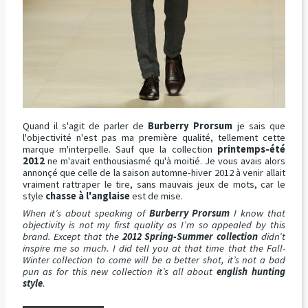
Quand il s'agit de parler de
Burberry Prorsum
je sais que
l'objectivité n'est pas ma première qualité, tellement cette
marque m'interpelle. Sauf que la collection
printemps-été
2012
ne m'avait enthousiasmé qu'à moitié. Je vous avais alors
annonçé que celle de la saison automne-hiver 2012 à venir allait
vraiment rattraper le tire, sans mauvais jeux de mots, car le
style
chasse
à l'anglaise
est de mise.
When it’s about speaking of
Burberry Prorsum
I know that
objectivity is not my first quality as I’m so appealed by this
brand. Except that the
2012 Spring-Summer collection
didn’t
inspire me so much. I did tell you at that time that the Fall-
Winter collection to come will be a better shot, it’s not a bad
pun as for this new collection it’s all about
english hunting
style
.