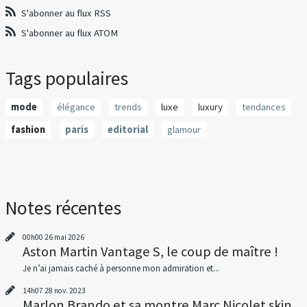
S'abonner au flux RSS
S'abonner au flux ATOM
Tags populaires
mode
élégance
trends
luxe
luxury
tendances
fashion
paris
editorial
glamour
Notes récentes
00h00
26
mai 2026
Aston Martin Vantage S, le coup de maître !
Je n’ai jamais caché à personne mon admiration et...
14h07
28
nov. 2023
Marlon Brando et sa montre Marc Nicolet skin...