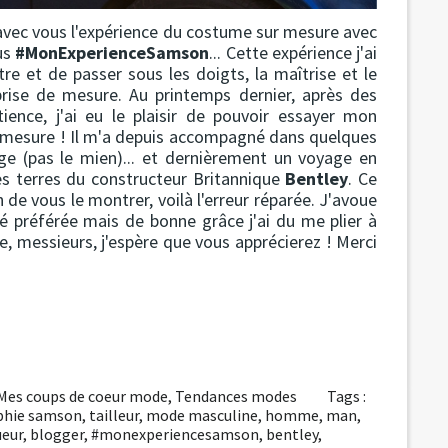
s avec vous l'expérience du costume sur mesure avec
ous
#MonExperienceSamson
... Cette expérience j'ai
tre et de passer sous les doigts, la maîtrise et le
rise de mesure. Au printemps dernier, après des
ience, j'ai eu le plaisir de pouvoir essayer mon
 mesure ! Il m'a depuis accompagné dans quelques
ge (pas le mien)... et dernièrement un voyage en
les terres du constructeur Britannique
Bentley
. Ce
n de vous le montrer, voilà l'erreur réparée. J'avoue
é préférée mais de bonne grâce j'ai du me plier à
 messieurs, j'espère que vous apprécierez ! Merci
Mes coups de coeur mode
,
Tendances modes
Tags :
phie samson
,
tailleur
,
mode masculine
,
homme
,
man
,
ueur
,
blogger
,
#monexperiencesamson
,
bentley
,