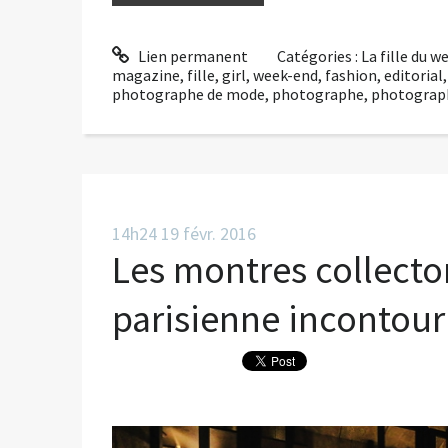
Lien permanent
Catégories :
La fille du 
magazine
,
fille
,
girl
,
week-end
,
fashion
,
editorial
photographe de mode
,
photographe
,
photograp
14h24
19
févr. 2016
Les montres collecto
parisienne incontou