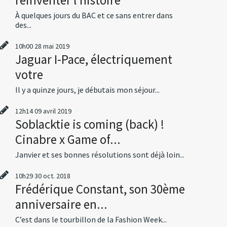
À quelques jours du BAC et ce sans entrer dans
des...
10h00
28
mai 2019
Jaguar I-Pace, électriquement
votre
Il y a quinze jours, je débutais mon séjour...
12h14
09
avril 2019
Soblacktie is coming (back) !
Cinabre x Game of...
Janvier et ses bonnes résolutions sont déjà loin...
10h29
30
oct. 2018
Frédérique Constant, son 30ème
anniversaire en...
C’est dans le tourbillon de la Fashion Week...