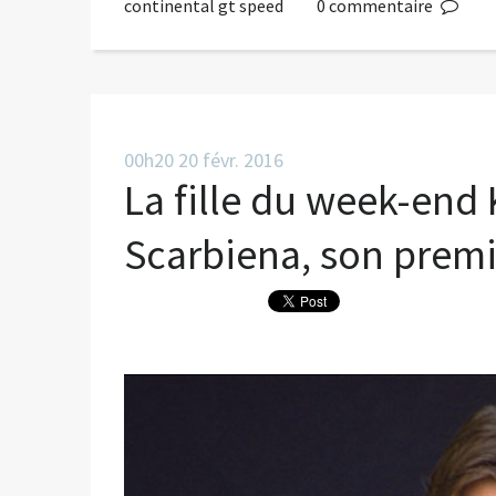
continental gt speed
0
commentaire
00h20
20
févr. 2016
La fille du week-end
Scarbiena, son premi