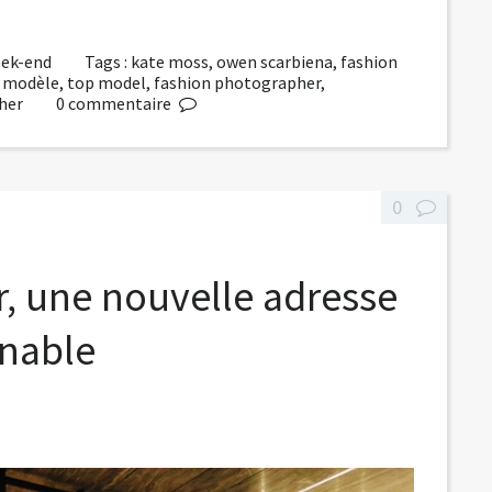
week-end
Tags :
kate moss
,
owen scarbiena
,
fashion
,
modèle
,
top model
,
fashion photographer
,
her
0
commentaire
0
r, une nouvelle adresse
rnable