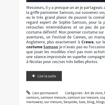
Messieurs, il y a presque un an je partageai
la griffe parisienne Samson, oui souvenez-v
eu le très grand plaisir de pouvoir la connaî
regard expert de Sophie Samson, pour la p
retouches intermédiaires et un peu de pat
costume définitif. Mon premier costume sur
aventures, un Festival de Cannes, un maria
Angleterre, plus exactement à
Crewe
, sur 
costume
Samson
je n'avais pas eu l'occasio
que jouer les modèles n'est pas mon activit
une séance improvisée en superbe compagnie,
à Nicolas pour ces/ses très belles photos.
Lire la suite
Lien permanent
Catégories :
Art de vivre
,
samson
,
samson mesure
,
samson sur mesure
,
so
menswear
,
sur mesure
,
bespoke
,
luxe
,
blog
,
blog