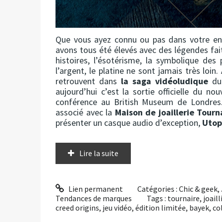
Que vous ayez connu ou pas dans votre en
avons tous été élevés avec des légendes fai
histoires, l’ésotérisme, la symbolique des
l’argent, le platine ne sont jamais très loin.
retrouvent dans
la saga vidéoludique
du
aujourd’hui c’est la sortie officielle du no
conférence au British Museum de Londres.
associé avec la
Maison de joaillerie Tourn
présenter un casque audio d’exception,
Utop
Lire la suite
Lien permanent
Catégories :
Chic & geek
,
Tendances de marques
Tags :
tournaire
,
joaill
creed origins
,
jeu vidéo
,
édition limitée
,
bayek
,
co