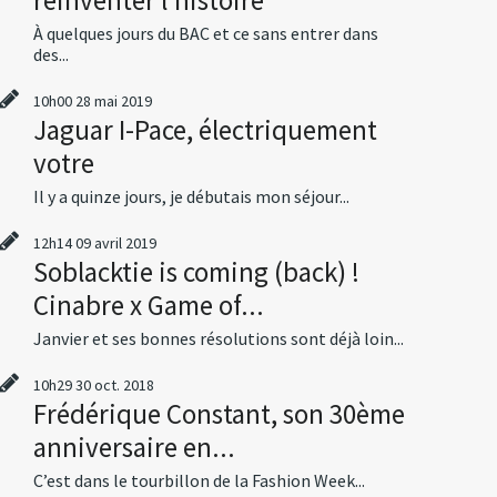
À quelques jours du BAC et ce sans entrer dans
des...
10h00
28
mai 2019
Jaguar I-Pace, électriquement
votre
Il y a quinze jours, je débutais mon séjour...
12h14
09
avril 2019
Soblacktie is coming (back) !
Cinabre x Game of...
Janvier et ses bonnes résolutions sont déjà loin...
10h29
30
oct. 2018
Frédérique Constant, son 30ème
anniversaire en...
C’est dans le tourbillon de la Fashion Week...