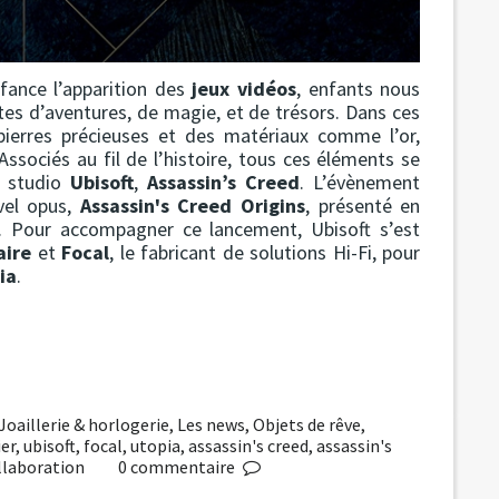
fance l’apparition des
jeux vidéos
, enfants nous
tes d’aventures, de magie, et de trésors. Dans ces
 pierres précieuses et des matériaux comme l’or,
 Associés au fil de l’histoire, tous ces éléments se
 studio
Ubisoft
,
Assassin’s Creed
. L’évènement
uvel opus,
Assassin's Creed Origins
, présenté en
 Pour accompagner ce lancement, Ubisoft s’est
aire
et
Focal
, le fabricant de solutions Hi-Fi, pour
ia
.
Joaillerie & horlogerie
,
Les news
,
Objets de rêve
,
ier
,
ubisoft
,
focal
,
utopia
,
assassin's creed
,
assassin's
llaboration
0
commentaire