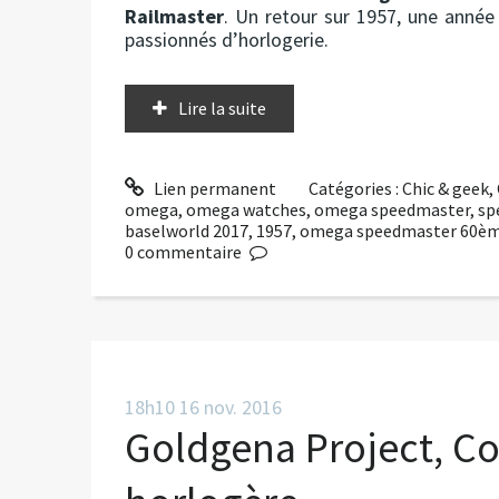
Railmaster
. Un retour sur 1957, une année
passionnés d’horlogerie.
Lire la suite
Lien permanent
Catégories :
Chic & geek
,
omega
,
omega watches
,
omega speedmaster
,
sp
baselworld 2017
,
1957
,
omega speedmaster 60ème
0
commentaire
18h10
16
nov. 2016
Goldgena Project, Co