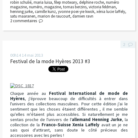
robin schulié
,
maria luisa
,
filep motwary
,
delphine roche
,
numéro
magazine
,
numéro
,
magazine
,
tomas berzins
,
victoria feldman
,
henning jurke
,
camille kunz
,
yvonne poei-yie kwok
,
xénia lucie laffely
,
satu maaranen
,
marion de raucourt
,
damien ravn
2
commentaires
2
00h14
14
mai 2013
Festival de la mode Hyères 2013 #3
Chaque année au
Festival International de mode de
Hyères
, j'éprouve beaucoup de difficultés à entrer dans
l'univers des collections masculines. Pour cette édition j'ai le
sentiment que les choses étaient différentes , il me semble
qu'elles m'étaient plus accessibles. Si naturellement je me
sentais proche de l'univers de l'
allemand Henning Jurke
, la
collection de la
Franco-Suisse Xenia Laffely
avait un je ne
sais quoi d'attirant, sans doute le côté précieux des
accessoires avec les perles !