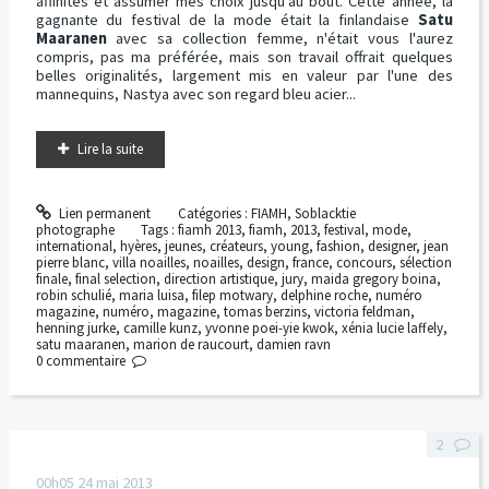
affinités et assumer mes choix jusqu'au bout. Cette année, la
gagnante du festival de la mode était la finlandaise
Satu
Maaranen
avec sa collection femme, n'était vous l'aurez
compris, pas ma préférée, mais son travail offrait quelques
belles originalités, largement mis en valeur par l'une des
mannequins, Nastya avec son regard bleu acier...
Lire la suite
Lien permanent
Catégories :
FIAMH
,
Soblacktie
photographe
Tags :
fiamh 2013
,
fiamh
,
2013
,
festival
,
mode
,
international
,
hyères
,
jeunes
,
créateurs
,
young
,
fashion
,
designer
,
jean
pierre blanc
,
villa noailles
,
noailles
,
design
,
france
,
concours
,
sélection
finale
,
final selection
,
direction artistique
,
jury
,
maida gregory boina
,
robin schulié
,
maria luisa
,
filep motwary
,
delphine roche
,
numéro
magazine
,
numéro
,
magazine
,
tomas berzins
,
victoria feldman
,
henning jurke
,
camille kunz
,
yvonne poei-yie kwok
,
xénia lucie laffely
,
satu maaranen
,
marion de raucourt
,
damien ravn
0
commentaire
2
00h05
24
mai 2013