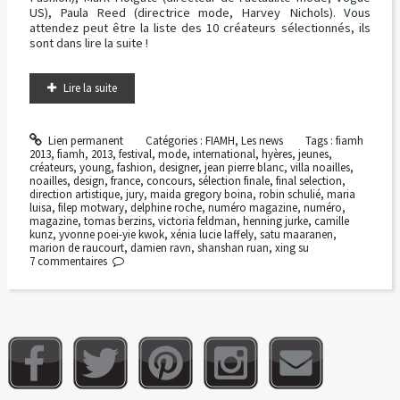
US), Paula Reed (directrice mode, Harvey Nichols). Vous
attendez peut être la liste des 10 créateurs sélectionnés, ils
sont dans lire la suite !
Lire la suite
Lien permanent
Catégories :
FIAMH
,
Les news
Tags :
fiamh
2013
,
fiamh
,
2013
,
festival
,
mode
,
international
,
hyères
,
jeunes
,
créateurs
,
young
,
fashion
,
designer
,
jean pierre blanc
,
villa noailles
,
noailles
,
design
,
france
,
concours
,
sélection finale
,
final selection
,
direction artistique
,
jury
,
maida gregory boina
,
robin schulié
,
maria
luisa
,
filep motwary
,
delphine roche
,
numéro magazine
,
numéro
,
magazine
,
tomas berzins
,
victoria feldman
,
henning jurke
,
camille
kunz
,
yvonne poei-yie kwok
,
xénia lucie laffely
,
satu maaranen
,
marion de raucourt
,
damien ravn
,
shanshan ruan
,
xing su
7
commentaires