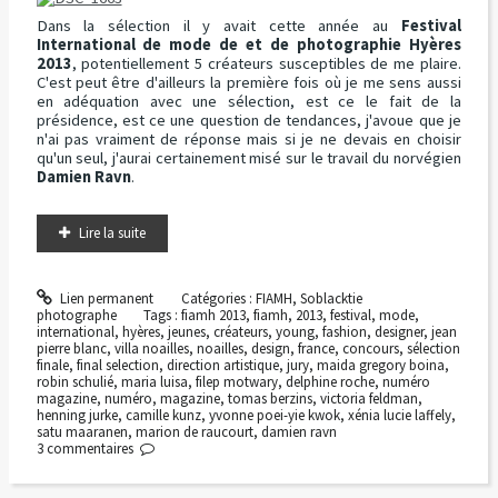
Dans la sélection il y avait cette année au
Festival
International de mode de et de photographie Hyères
2013
, potentiellement 5 créateurs susceptibles de me plaire.
C'est peut être d'ailleurs la première fois où je me sens aussi
en adéquation avec une sélection, est ce le fait de la
présidence, est ce une question de tendances, j'avoue que je
n'ai pas vraiment de réponse mais si je ne devais en choisir
qu'un seul, j'aurai certainement misé sur le travail du norvégien
Damien Ravn
.
Lire la suite
Lien permanent
Catégories :
FIAMH
,
Soblacktie
photographe
Tags :
fiamh 2013
,
fiamh
,
2013
,
festival
,
mode
,
international
,
hyères
,
jeunes
,
créateurs
,
young
,
fashion
,
designer
,
jean
pierre blanc
,
villa noailles
,
noailles
,
design
,
france
,
concours
,
sélection
finale
,
final selection
,
direction artistique
,
jury
,
maida gregory boina
,
robin schulié
,
maria luisa
,
filep motwary
,
delphine roche
,
numéro
magazine
,
numéro
,
magazine
,
tomas berzins
,
victoria feldman
,
henning jurke
,
camille kunz
,
yvonne poei-yie kwok
,
xénia lucie laffely
,
satu maaranen
,
marion de raucourt
,
damien ravn
3
commentaires