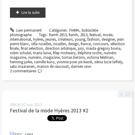
Lire la suite
Lien permanent
Catégories :
FIAMH
,
Soblacktie
photographe
Tags :
fiamh 2013
,
fiamh
,
2013
,
festival
,
mode
,
international
,
hyères
,
jeunes
,
créateurs
,
young
,
fashion
,
designer
,
jean
pierre blanc
,
villa noailles
,
noailles
,
design
,
france
,
concours
,
sélection
finale
,
final selection
,
direction artistique
,
jury
,
maida gregory boina
,
robin schulié
,
maria luisa
,
filep motwary
,
delphine roche
,
numéro
magazine
,
numéro
,
magazine
,
tomas berzins
,
victoria feldman
,
henning jurke
,
camille kunz
,
yvonne poei-yie kwok
,
xénia lucie laffely
,
satu maaranen
,
marion de raucourt
,
damien ravn
2
commentaires
3
00h26
07
mai 2013
Festival de la mode Hyères 2013 #2