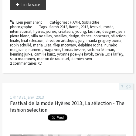
Lire la suite
Lien permanent
Catégories :
FIAMH
,
Soblacktie
photographe
Tags :
fiamh 2013
,
fiamh
,
2013
,
festival
,
mode
,
international
,
hyères
,
jeunes
,
créateurs
,
young
,
fashion
,
designer
,
jean
pierre blanc
,
villa noailles
,
noailles
,
design
,
france
,
concours
,
sélection
finale
,
final selection
,
direction artistique
,
jury
,
maida gregory boina
,
robin schulié
,
maria luisa
,
filep motwary
,
delphine roche
,
numéro
magazine
,
numéro
,
magazine
,
tomas berzins
,
victoria feldman
,
henning jurke
,
camille kunz
,
yvonne poei-yie kwok
,
xénia lucie laffely
,
satu maaranen
,
marion de raucourt
,
damien ravn
2
commentaires
7
17h48
31
janv. 2013
Festival de la mode Hyères 2013, La sélection - The
fashion selection