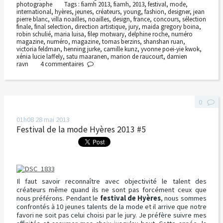
photographe
Tags :
fiamh 2013
,
fiamh
,
2013
,
festival
,
mode
,
international
,
hyères
,
jeunes
,
créateurs
,
young
,
fashion
,
designer
,
jean
pierre blanc
,
villa noailles
,
noailles
,
design
,
france
,
concours
,
sélection
finale
,
final selection
,
direction artistique
,
jury
,
maida gregory boina
,
robin schulié
,
maria luisa
,
filep motwary
,
delphine roche
,
numéro
magazine
,
numéro
,
magazine
,
tomas berzins
,
shanshan ruan
,
victoria feldman
,
henning jurke
,
camille kunz
,
yvonne poei-yie kwok
,
xénia lucie laffely
,
satu maaranen
,
marion de raucourt
,
damien
ravn
4
commentaires
0
01h08
28
mai 2013
Festival de la mode Hyères 2013 #5
Il faut savoir reconnaître avec objectivité le talent des
créateurs même quand ils ne sont pas forcément ceux que
nous préférons. Pendant le
festival de Hyères
, nous sommes
confrontés à 10 jeunes talents de la mode et il arrive que notre
favori ne soit pas celui choisi par le jury. Je préfère suivre mes