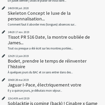
En juillet dernier j'avais le plaisir de vous faire...
14h59
08
juil. 2020
Skeleton Concept le luxe de la
personnalisation...
Comment faut il aborder mes (longues) absences sur...
14h20
17
nov. 2019
Tissot PR 516 Date, la montre oubliée de
James...
Tout ou presque a été écrit sur les montres portées...
12h29
12
juin 2019
Bodet, prendre le temps de réinventer
l'histoire
À quelques jours du BAC et ce sans entrer dans des...
10h00
28
mai 2019
Jaguar I-Pace, électriquement votre
Il y a quinze jours, je débutais mon séjour...
12h14
09
avril 2019
Soblacktie is coming (back) ! Cinabre x Game