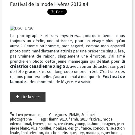
Festival de la mode Hyères 2013 #4
La photographie et ses mystères... pourquoi avons nous
toujours un déclic, une attirance, pour un visage plus qu'un
autre ? Femme ou homme, mon regard, comme mon appareil
photo sont immédiatement attirés par une présence singulière,
pas vraiment de raison, simplement une émotion. J'ai aimé
prendre en photo cette jeune mannequin qui défilait pour
la
créatrice canadienne Xing Su
, avec son air détaché, son port
de tête gracieux et son long coup un peu irréel. C'est une des
raisons pour lesquelles j'aurai du mal à manquer le
Festival de
la mode
... des moments de légèreté à saisir.
Lire la suite
Lien permanent
Catégories :
FIAMH
,
Soblacktie
photographe
Tags :
fiamh 2013
,
fiamh
,
2013
,
festival
,
mode
,
international
,
hyères
,
jeunes
,
créateurs
,
young
,
fashion
,
designer
,
jean
pierre blanc
,
villa noailles
,
noailles
,
design
,
france
,
concours
,
sélection
finale
,
final selection
,
direction artistique
,
jury
,
maida gregory boina
,