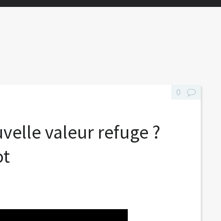
0
velle valeur refuge ?
ot