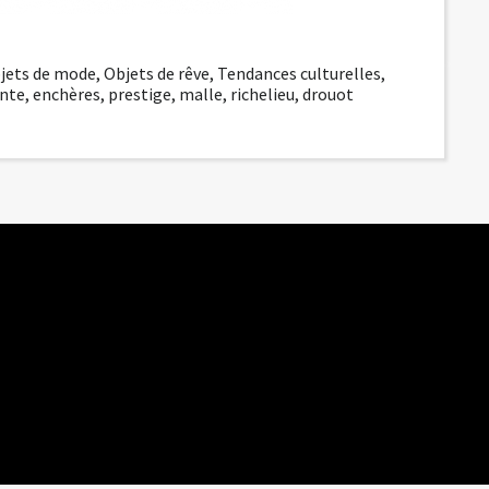
jets de mode
,
Objets de rêve
,
Tendances culturelles
,
nte
,
enchères
,
prestige
,
malle
,
richelieu
,
drouot