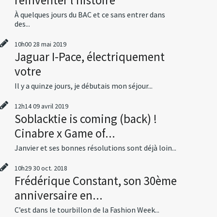
À quelques jours du BAC et ce sans entrer dans
des...
10h00
28
mai 2019
Jaguar I-Pace, électriquement
votre
Il y a quinze jours, je débutais mon séjour...
12h14
09
avril 2019
Soblacktie is coming (back) !
Cinabre x Game of...
Janvier et ses bonnes résolutions sont déjà loin...
10h29
30
oct. 2018
Frédérique Constant, son 30ème
anniversaire en...
C’est dans le tourbillon de la Fashion Week...