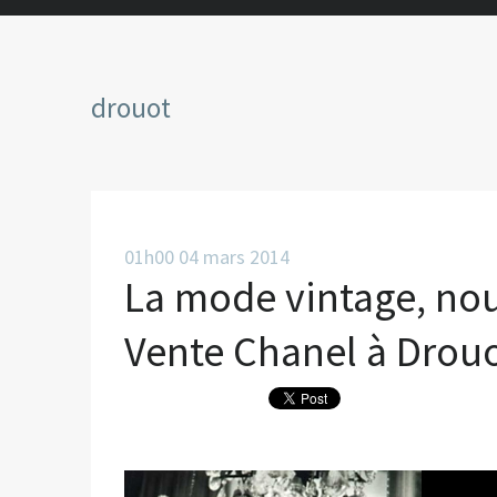
drouot
01h00
04
mars 2014
La mode vintage, nou
Vente Chanel à Drou