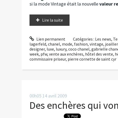
si la mode Vintage était la nouvelle
valeur r
Lire la suite
Lien permanent
Catégories :
Les news
,
Te
lagerfeld
,
chanel
,
mode
,
fashion
,
vintage
,
joailler
designer
,
luxe
,
luxury
,
coco chanel
,
gabrielle chan
week
,
pfw
,
vente aux enchères
,
hôtel des vente
,
h
commissaire priseur
,
pierre cornette de saint cyr
00h05
14
avril 2009
Des enchères qui von