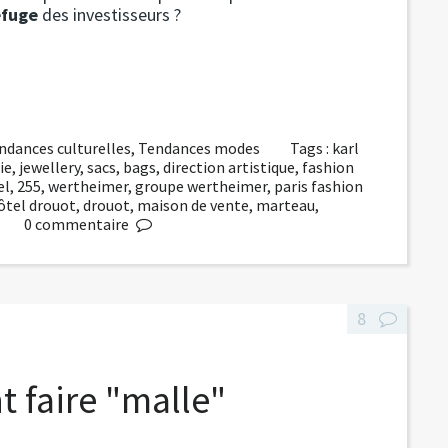
efuge
des investisseurs ?
ndances culturelles
,
Tendances modes
Tags :
karl
ie
,
jewellery
,
sacs
,
bags
,
direction artistique
,
fashion
el
,
255
,
wertheimer
,
groupe wertheimer
,
paris fashion
ôtel drouot
,
drouot
,
maison de vente
,
marteau
,
0
commentaire
8
t faire "malle"