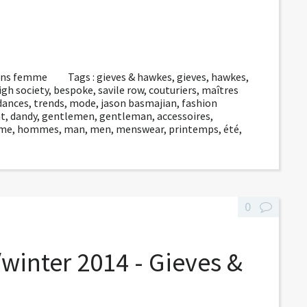
ions femme
Tags :
gieves & hawkes
,
gieves
,
hawkes
,
igh society
,
bespoke
,
savile row
,
couturiers
,
maîtres
dances
,
trends
,
mode
,
jason basmajian
,
fashion
nt
,
dandy
,
gentlemen
,
gentleman
,
accessoires
,
me
,
hommes
,
man
,
men
,
menswear
,
printemps
,
été
,
0
/winter 2014 - Gieves &