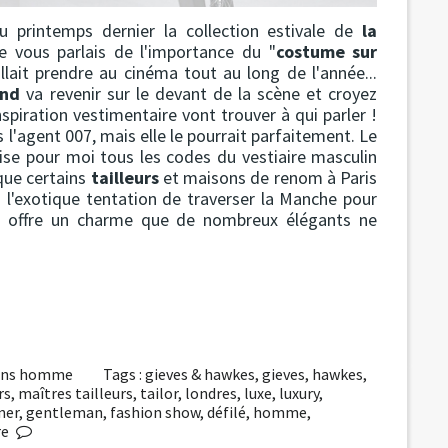
u printemps dernier la collection estivale de
la
je vous parlais de l'importance du "
costume sur
llait prendre au cinéma tout au long de l'année...
ond
va revenir sur le devant de la scène et croyez
piration vestimentaire vont trouver à qui parler !
s l'agent 007, mais elle le pourrait parfaitement. Le
se pour moi tous les codes du vestiaire masculin
 que certains
tailleurs
et maisons de renom à Paris
 l'exotique tentation de traverser la Manche pour
res offre un charme que de nombreux élégants ne
ions homme
Tags :
gieves & hawkes
,
gieves
,
hawkes
,
rs
,
maîtres tailleurs
,
tailor
,
londres
,
luxe
,
luxury
,
ner
,
gentleman
,
fashion show
,
défilé
,
homme
,
re