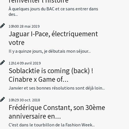
À quelques jours du BAC et ce sans entrer dans
des...
10h00
28
mai 2019
Jaguar I-Pace, électriquement
votre
Il y a quinze jours, je débutais mon séjour...
12h14
09
avril 2019
Soblacktie is coming (back) !
Cinabre x Game of...
Janvier et ses bonnes résolutions sont déjà loin...
10h29
30
oct. 2018
Frédérique Constant, son 30ème
anniversaire en...
C’est dans le tourbillon de la Fashion Week...