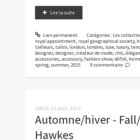
Lire la suite
Lien permanent
Catégories :
Les collect
royal appointment
,
royal geographical society
,
h
tailleurs
,
tailor
,
london
,
londres
,
luxe
,
luxury
,
ten
designer
,
designer
,
créateur de mode
,
chic
,
éléga
accessories
,
accessory
,
fashion show
,
défilé
,
hom
spring
,
summer
,
2015
0
commentaire
00h16
22
août 2014
Automne/hiver - Fall
Hawkes