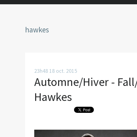
hawkes
23h48
18
oct. 2015
Automne/Hiver - Fall
Hawkes