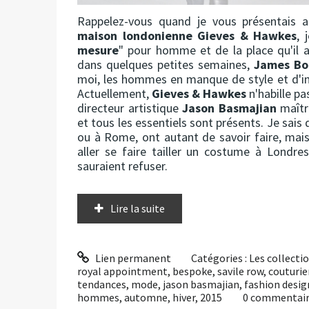
Rappelez-vous quand je vous présentais a
maison londonienne Gieves & Hawkes
, 
mesure
" pour homme et de la place qu'il a
dans quelques petites semaines,
James B
moi, les hommes en manque de style et d'ins
Actuellement,
Gieves & Hawkes
n'habille pa
directeur artistique
Jason Basmajian
maîtri
et tous les essentiels sont présents. Je sais
ou à Rome, ont autant de savoir faire, mais
aller se faire tailler un costume à Lond
sauraient refuser.
Lire la suite
Lien permanent
Catégories :
Les collect
royal appointment
,
bespoke
,
savile row
,
couturie
tendances
,
mode
,
jason basmajian
,
fashion desig
hommes
,
automne
,
hiver
,
2015
0
commentai