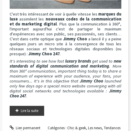
C'est très intéressant de voir à quelle vitesse les
marques du
luxe
assimilent les
nouveaux codes de la communication
et du marketing digital
. Plus que la communication à 360°,
l'important aujourd'hui c'est de partager le maximum
d'expériences avec son public, ses passionnés, ses clients…
C'est dans cette optique que
Jimmy Choo
a lancé il y a peine
quelques jours un micro site à la convergence de tous les
réseaux sociaux et technologies digitales disponibles (ou
presque) :
Jimmy Choo 247
.
It's interesting to see how fast
luxury brands
get used to
new
standards of digital communication and marketing
. More
than 360° communication, important thing today is to share a
maximum of experience with your audience, your fans, your
consumers... It's in this objective that
Jimmy Choo
launched
only few days ago a special micro website converging with all
digital social networks and technologies available :
Jimmy
Choo 247
.
Lire la suite
Lien permanent
Catégories :
Chic & geek
,
Les news
,
Tendances