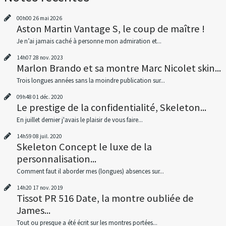
00h00
26
mai 2026
Aston Martin Vantage S, le coup de maître !
Je n’ai jamais caché à personne mon admiration et...
14h07
28
nov. 2023
Marlon Brando et sa montre Marc Nicolet skin...
Trois longues années sans la moindre publication sur...
09h48
01
déc. 2020
Le prestige de la confidentialité, Skeleton...
En juillet dernier j'avais le plaisir de vous faire...
14h59
08
juil. 2020
Skeleton Concept le luxe de la
personnalisation...
Comment faut il aborder mes (longues) absences sur...
14h20
17
nov. 2019
Tissot PR 516 Date, la montre oubliée de
James...
Tout ou presque a été écrit sur les montres portées...