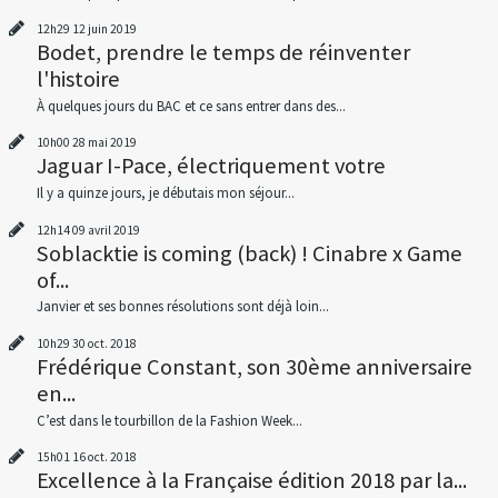
12h29
12
juin 2019
Bodet, prendre le temps de réinventer
l'histoire
À quelques jours du BAC et ce sans entrer dans des...
10h00
28
mai 2019
Jaguar I-Pace, électriquement votre
Il y a quinze jours, je débutais mon séjour...
12h14
09
avril 2019
Soblacktie is coming (back) ! Cinabre x Game
of...
Janvier et ses bonnes résolutions sont déjà loin...
10h29
30
oct. 2018
Frédérique Constant, son 30ème anniversaire
en...
C’est dans le tourbillon de la Fashion Week...
15h01
16
oct. 2018
Excellence à la Française édition 2018 par la...