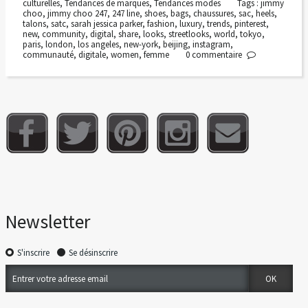
culturelles
,
Tendances de marques
,
Tendances modes
Tags :
jimmy
choo
,
jimmy choo 247
,
247 line
,
shoes
,
bags
,
chaussures
,
sac
,
heels
,
talons
,
satc
,
sarah jessica parker
,
fashion
,
luxury
,
trends
,
pinterest
,
new
,
community
,
digital
,
share
,
looks
,
streetlooks
,
world
,
tokyo
,
paris
,
london
,
los angeles
,
new-york
,
beijing
,
instagram
,
communauté
,
digitale
,
women
,
femme
0
commentaire
Newsletter
S'inscrire
Se désinscrire