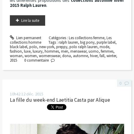
les différentes propositions des
collections automne hiver
2015 Ralph Lauren
.
Lire la suite
Lien permanent
Catégories :
Les collections femme
,
Les
collections homme
Tags :
ralph lauren
,
big pony
,
purple label
,
black label
,
polo
,
new-york
,
preppy
,
polo ralph lauren
,
mode
,
fashion
,
luxe
,
luxury
,
hommes
,
men
,
menswear
,
uomo
,
femmes
,
woman
,
women
,
womenswear
,
dona
,
automne
,
hiver
,
fall
,
winter
,
2015
0
commentaire
0
10h42
12
déc. 2015
La fille du week-end Laetitia Casta par Alique