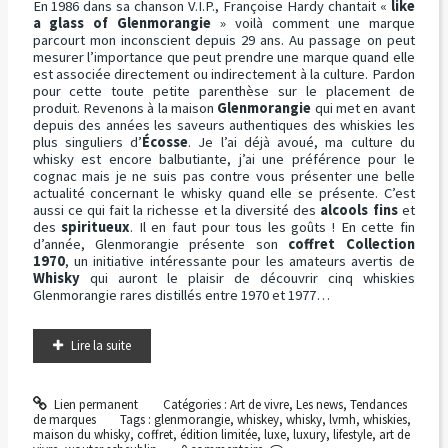
En 1986 dans sa chanson V.I.P., Françoise Hardy chantait «
like
a glass of Glenmorangie
» voilà comment une marque
parcourt mon inconscient depuis 29 ans. Au passage on peut
mesurer l’importance que peut prendre une marque quand elle
est associée directement ou indirectement à la culture. Pardon
pour cette toute petite parenthèse sur le placement de
produit. Revenons à la maison
Glenmorangie
qui met en avant
depuis des années les saveurs authentiques des whiskies les
plus singuliers d’
Écosse
. Je l’ai déjà avoué, ma culture du
whisky est encore balbutiante, j’ai une préférence pour le
cognac mais je ne suis pas contre vous présenter une belle
actualité concernant le whisky quand elle se présente. C’est
aussi ce qui fait la richesse et la diversité des
alcools fins
et
des
spiritueux
. Il en faut pour tous les goûts ! En cette fin
d’année, Glenmorangie présente son
coffret Collection
1970
, un initiative intéressante pour les amateurs avertis de
Whisky
qui auront le plaisir de découvrir cinq whiskies
Glenmorangie rares distillés entre 1970 et 1977…
Lire la suite
Lien permanent
Catégories :
Art de vivre
,
Les news
,
Tendances
de marques
Tags :
glenmorangie
,
whiskey
,
whisky
,
lvmh
,
whiskies
,
maison du whisky
,
coffret
,
édition limitée
,
luxe
,
luxury
,
lifestyle
,
art de