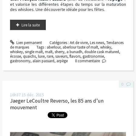
et valorise les différentes étapes du temps sur la maturation
des whiskies. Une découverte idéale pour les fêtes.
Lire la suite
Lien permanent
Catégories :
Art de vivre
,
Les news
,
Tendances
de marques
Tags :
aberlour
,
aberlour taste of malt
,
whisky
,
whiskey
,
single malt
,
malt
,
sherry
,
a bunadh
,
double cask matured
,
écosse
,
quaichs
,
luxe
,
rare
,
saveurs
,
flavors
,
gastronomie
,
gastronomy
,
alain passard
,
arpège
0
commentaire
0
16h37
15
déc. 2015
Jaeger LeCoultre Reverso, les 85 ans d’un
mouvement