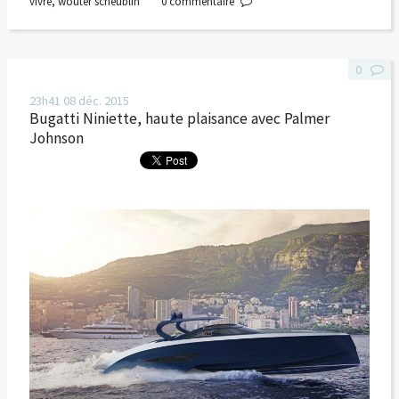
vivre
,
wouter scheublin
0
commentaire
0
23h41
08
déc. 2015
Bugatti Niniette, haute plaisance avec Palmer
Johnson