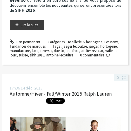
Reverso
qui fêtera en 2016 ses 85 ans. Je vous propose de
découvrir ensemble les nouveautés qui seront présentées lors
du
SIHH 2016
.
Lire la suite
Lien permanent
Catégories :
Joaillerie & horlogerie
,
Les news
,
Tendances de marques
Tags :
jaeger lecoultre
,
jaeger
,
horlogerie
,
manufacture
,
luxe
,
reverso
,
duetto
,
duoface
,
atelier reverso
,
vallé de
joux
,
suisse
,
sihh 2016
,
antoine lecoultre
0
commentaire
0
17h36
14
déc. 2015
Automne/Hiver - Fall/Winter 2015 Ralph Lauren