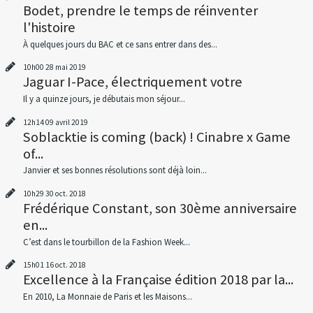
Bodet, prendre le temps de réinventer
l'histoire
À quelques jours du BAC et ce sans entrer dans des...
10h00
28
mai 2019
Jaguar I-Pace, électriquement votre
Il y a quinze jours, je débutais mon séjour...
12h14
09
avril 2019
Soblacktie is coming (back) ! Cinabre x Game
of...
Janvier et ses bonnes résolutions sont déjà loin...
10h29
30
oct. 2018
Frédérique Constant, son 30ème anniversaire
en...
C’est dans le tourbillon de la Fashion Week...
15h01
16
oct. 2018
Excellence à la Française édition 2018 par la...
En 2010, La Monnaie de Paris et les Maisons...