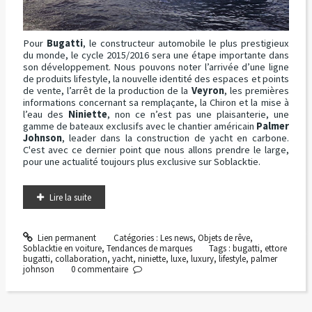
Pour
Bugatti
, le constructeur automobile le plus prestigieux
du monde, le cycle 2015/2016 sera une étape importante dans
son développement. Nous pouvons noter l’arrivée d’une ligne
de produits lifestyle, la nouvelle identité des espaces et points
de vente, l’arrêt de la production de la
Veyron
, les premières
informations concernant sa remplaçante, la Chiron et la mise à
l’eau des
Niniette
, non ce n’est pas une plaisanterie, une
gamme de bateaux exclusifs avec le chantier américain
Palmer
Johnson
, leader dans la construction de yacht en carbone.
C'est avec ce dernier point que nous allons prendre le large,
pour une actualité toujours plus exclusive sur Soblacktie.
Lire la suite
Lien permanent
Catégories :
Les news
,
Objets de rêve
,
Soblacktie en voiture
,
Tendances de marques
Tags :
bugatti
,
ettore
bugatti
,
collaboration
,
yacht
,
niniette
,
luxe
,
luxury
,
lifestyle
,
palmer
johnson
0
commentaire