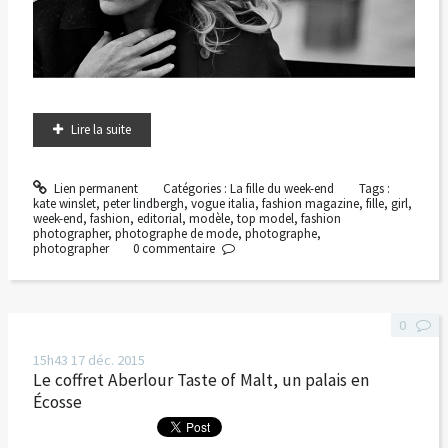
Lire la suite
Lien permanent
Catégories :
La fille du week-end
Tags :
kate winslet
,
peter lindbergh
,
vogue italia
,
fashion magazine
,
fille
,
girl
,
week-end
,
fashion
,
editorial
,
modèle
,
top model
,
fashion
photographer
,
photographe de mode
,
photographe
,
photographer
0
commentaire
0
15h43
17
déc. 2015
Le coffret Aberlour Taste of Malt, un palais en
Écosse