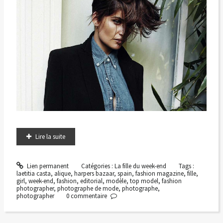
Lire la suite
Lien permanent
Catégories :
La fille du week-end
Tags :
laetitia casta
,
alique
,
harpers bazaar
,
spain
,
fashion magazine
,
fille
,
girl
,
week-end
,
fashion
,
editorial
,
modèle
,
top model
,
fashion
photographer
,
photographe de mode
,
photographe
,
photographer
0
commentaire