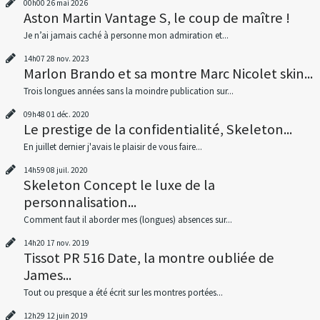
00h00
26
mai 2026
Aston Martin Vantage S, le coup de maître !
Je n’ai jamais caché à personne mon admiration et...
14h07
28
nov. 2023
Marlon Brando et sa montre Marc Nicolet skin...
Trois longues années sans la moindre publication sur...
09h48
01
déc. 2020
Le prestige de la confidentialité, Skeleton...
En juillet dernier j'avais le plaisir de vous faire...
14h59
08
juil. 2020
Skeleton Concept le luxe de la
personnalisation...
Comment faut il aborder mes (longues) absences sur...
14h20
17
nov. 2019
Tissot PR 516 Date, la montre oubliée de
James...
Tout ou presque a été écrit sur les montres portées...
12h29
12
juin 2019