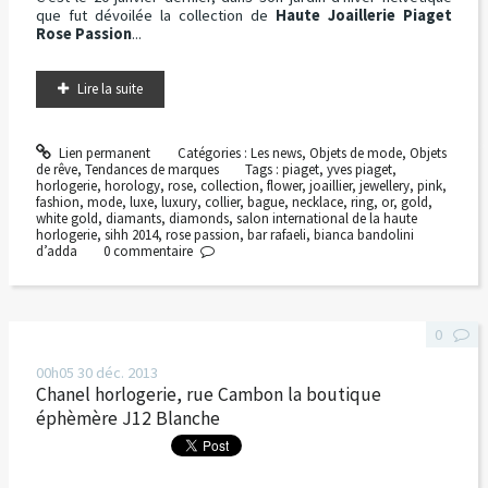
que fut dévoilée la collection de
Haute Joaillerie Piaget
Rose Passion
...
Lire la suite
Lien permanent
Catégories :
Les news
,
Objets de mode
,
Objets
de rêve
,
Tendances de marques
Tags :
piaget
,
yves piaget
,
horlogerie
,
horology
,
rose
,
collection
,
flower
,
joaillier
,
jewellery
,
pink
,
fashion
,
mode
,
luxe
,
luxury
,
collier
,
bague
,
necklace
,
ring
,
or
,
gold
,
white gold
,
diamants
,
diamonds
,
salon international de la haute
horlogerie
,
sihh 2014
,
rose passion
,
bar rafaeli
,
bianca bandolini
d’adda
0
commentaire
0
00h05
30
déc. 2013
Chanel horlogerie, rue Cambon la boutique
éphèmère J12 Blanche