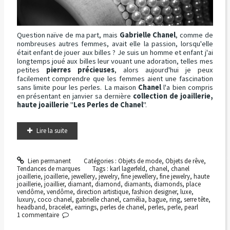
Question naïve de ma part, mais
Gabrielle Chanel
, comme de
nombreuses autres femmes, avait elle la passion, lorsqu'elle
était enfant de jouer aux billes ? Je suis un homme et enfant j'ai
longtemps joué aux billes leur vouant une adoration, telles mes
petites
pierres précieuses
, alors aujourd'hui je peux
facilement comprendre que les femmes aient une fascination
sans limite pour les perles. La maison
Chanel
l'a bien compris
en présentant en janvier sa dernière
collection de joaillerie,
haute joaillerie
"
Les Perles de Chanel
".
Lire la suite
Lien permanent
Catégories :
Objets de mode
,
Objets de rêve
,
Tendances de marques
Tags :
karl lagerfeld
,
chanel
,
chanel
joaillerie
,
joaillerie
,
jewellery
,
jewelry
,
fine jewellery
,
fine jewelry
,
haute
joaillerie
,
joaillier
,
diamant
,
diamond
,
diamants
,
diamonds
,
place
vendôme
,
vendôme
,
direction artistique
,
fashion designer
,
luxe
,
luxury
,
coco chanel
,
gabrielle chanel
,
camélia
,
bague
,
ring
,
serre tête
,
headband
,
bracelet
,
earrings
,
perles de chanel
,
perles
,
perle
,
pearl
1
commentaire