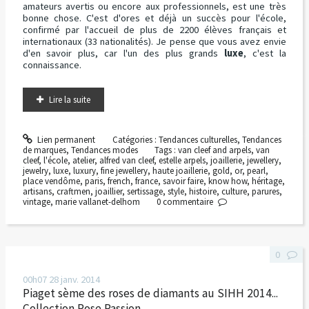
amateurs avertis ou encore aux professionnels, est une très
bonne chose. C'est d'ores et déjà un succès pour l'école,
confirmé par l'accueil de plus de 2200 élèves français et
internationaux (33 nationalités). Je pense que vous avez envie
d'en savoir plus, car l'un des plus grands
luxe
, c'est la
connaissance.
Lire la suite
Lien permanent
Catégories :
Tendances culturelles
,
Tendances
de marques
,
Tendances modes
Tags :
van cleef and arpels
,
van
cleef
,
l'école
,
atelier
,
alfred van cleef
,
estelle arpels
,
joaillerie
,
jewellery
,
jewelry
,
luxe
,
luxury
,
fine jewellery
,
haute joaillerie
,
gold
,
or
,
pearl
,
place vendôme
,
paris
,
french
,
france
,
savoir faire
,
know how
,
héritage
,
artisans
,
craftmen
,
joaillier
,
sertissage
,
style
,
histoire
,
culture
,
parures
,
vintage
,
marie vallanet-delhom
0
commentaire
0
00h07
28
janv. 2014
Piaget sème des roses de diamants au SIHH 2014...
Collection Rose Passion