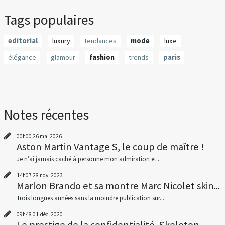
Tags populaires
editorial
luxury
tendances
mode
luxe
élégance
glamour
fashion
trends
paris
Notes récentes
00h00
26
mai 2026
Aston Martin Vantage S, le coup de maître !
Je n’ai jamais caché à personne mon admiration et...
14h07
28
nov. 2023
Marlon Brando et sa montre Marc Nicolet skin...
Trois longues années sans la moindre publication sur...
09h48
01
déc. 2020
Le prestige de la confidentialité, Skeleton...