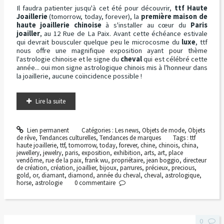
Il faudra patienter jusqu'à cet été pour découvrir,
ttf Haute
Joaillerie
(tomorrow, today, forever), la
première maison de
haute joaillerie chinoise
à s'installer au cœur du
Paris
joailler
, au 12 Rue de La Paix. Avant cette échéance estivale
qui devrait bousculer quelque peu le microcosme du
luxe
, ttf
nous offre une magnifique exposition ayant pour thème
l'astrologie chinoise et le signe du
cheval
qui est célébré cette
année... oui mon signe astrologique chinois mis à l'honneur dans
la joaillerie, aucune coïncidence possible !
Lire la suite
Lien permanent
Catégories :
Les news
,
Objets de mode
,
Objets
de rêve
,
Tendances culturelles
,
Tendances de marques
Tags :
ttf
haute joaillerie
,
ttf
,
tomorrow
,
today
,
forever
,
chine
,
chinois
,
china
,
jewellery
,
jewelry
,
paris
,
exposition
,
exhibition
,
arts
,
art
,
place
vendôme
,
rue de la paix
,
frank wu
,
propriétaire
,
jean boggio
,
directeur
de création
,
création
,
joaillier
,
bijoux
,
parrures
,
précieux
,
precious
,
gold
,
or
,
diamant
,
diamond
,
année du cheval
,
cheval
,
astrologique
,
horse
,
astrologie
0
commentaire
0