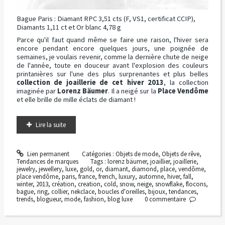
Bague Paris : Diamant RPC 3,51 cts (F, VS1, certificat CCIP),
Diamants 1,11 ct et Or blanc 4,78 g
Parce qu'il faut quand même se faire une raison, l'hiver sera
encore pendant encore quelques jours, une poignée de
semaines, je voulais revenir, comme la dernière chute de neige
de l'année, toute en douceur avant l'explosion des couleurs
printanières sur l'une des plus surprenantes et plus belles
collection de joaillerie de cet hiver 2013
, la collection
imaginée par
Lorenz Bäumer
. Il a neigé sur la
Place Vendôme
et elle brille de mille éclats de diamant !
Lire la suite
Lien permanent
Catégories :
Objets de mode
,
Objets de rêve
,
Tendances de marques
Tags :
lorenz bäumer
,
joaillier
,
joaillerie
,
jewelry
,
jewellery
,
luxe
,
gold
,
or
,
diamant
,
diamond
,
place
,
vendôme
,
place vendôme
,
paris
,
france
,
french
,
luxury
,
automne
,
hiver
,
fall
,
winter
,
2013
,
création
,
creation
,
cold
,
snow
,
neige
,
snowflake
,
flocons
,
bague
,
ring
,
collier
,
nekclace
,
boucles d'oreilles
,
bijoux
,
tendances
,
trends
,
blogueur
,
mode
,
fashion
,
blog luxe
0
commentaire