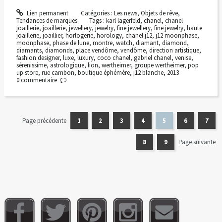
Lien permanent
Catégories :
Les news
,
Objets de rêve
,
Tendances de marques
Tags :
karl lagerfeld
,
chanel
,
chanel
joaillerie
,
joaillerie
,
jewellery
,
jewelry
,
fine jewellery
,
fine jewelry
,
haute
joaillerie
,
joaillier
,
horlogerie
,
horology
,
chanel j12
,
j12 moonphase
,
moonphase
,
phase de lune
,
montre
,
watch
,
diamant
,
diamond
,
diamants
,
diamonds
,
place vendôme
,
vendôme
,
direction artistique
,
fashion designer
,
luxe
,
luxury
,
coco chanel
,
gabriel chanel
,
venise
,
sérenissime
,
astrologique
,
lion
,
wertheimer
,
groupe wertheimer
,
pop
up store
,
rue cambon
,
boutique éphémère
,
j12 blanche
,
2013
0
commentaire
Page précédente
1
2
3
4
5
6
7
8
9
Page suivante