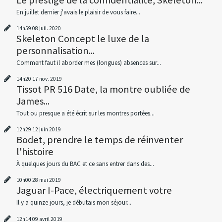
En juillet dernier j'avais le plaisir de vous faire...
14h59
08
juil. 2020
Skeleton Concept le luxe de la
personnalisation...
Comment faut il aborder mes (longues) absences sur...
14h20
17
nov. 2019
Tissot PR 516 Date, la montre oubliée de
James...
Tout ou presque a été écrit sur les montres portées...
12h29
12
juin 2019
Bodet, prendre le temps de réinventer
l'histoire
À quelques jours du BAC et ce sans entrer dans des...
10h00
28
mai 2019
Jaguar I-Pace, électriquement votre
Il y a quinze jours, je débutais mon séjour...
12h14
09
avril 2019