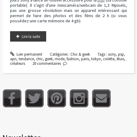
jours Sony a lancé un nouvel accessoire pour la
psp
(sa console
portable). Il s'agit d'une minicaméra/webcam de 1,3 Mpixels,
pas une grosse révolution mais un appareil intéressant qui
permet de faire des photos et des films de 2 h (si vous
possédez une carte mémoire de 4 gb).
Lire la suite
Lien permanent
Catégories :
Chic & geek
Tags :
sony
,
psp
,
apn
,
tendance
,
chic
,
geek
,
mode
,
fashion
,
paris
,
tokyo
,
colette
,
étuis
,
créateurs
20
commentaires