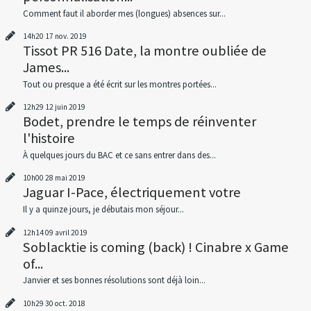
Comment faut il aborder mes (longues) absences sur...
14h20
17
nov. 2019
Tissot PR 516 Date, la montre oubliée de
James...
Tout ou presque a été écrit sur les montres portées...
12h29
12
juin 2019
Bodet, prendre le temps de réinventer
l'histoire
À quelques jours du BAC et ce sans entrer dans des...
10h00
28
mai 2019
Jaguar I-Pace, électriquement votre
Il y a quinze jours, je débutais mon séjour...
12h14
09
avril 2019
Soblacktie is coming (back) ! Cinabre x Game
of...
Janvier et ses bonnes résolutions sont déjà loin...
10h29
30
oct. 2018