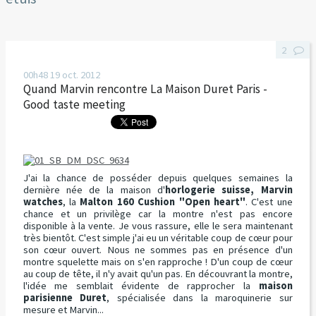
2
00h48
19
oct. 2012
Quand Marvin rencontre La Maison Duret Paris -
Good taste meeting
J'ai la chance de posséder depuis quelques semaines la
dernière née de la maison d'
horlogerie suisse, Marvin
watches
, la
Malton 160 Cushion "Open heart"
. C'est une
chance et un privilège car la montre n'est pas encore
disponible à la vente. Je vous rassure, elle le sera maintenant
très bientôt. C'est simple j'ai eu un véritable coup de cœur pour
son cœur ouvert. Nous ne sommes pas en présence d'un
montre squelette mais on s'en rapproche ! D'un coup de cœur
au coup de tête, il n'y avait qu'un pas. En découvrant la montre,
l'idée me semblait évidente de rapprocher la
maison
parisienne Duret
, spécialisée dans la maroquinerie sur
mesure et Marvin...