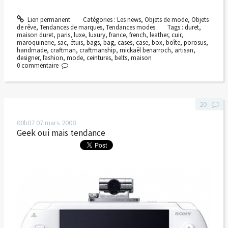
Lien permanent
Catégories :
Les news
,
Objets de mode
,
Objets
de rêve
,
Tendances de marques
,
Tendances modes
Tags :
duret
,
maison duret
,
paris
,
luxe
,
luxury
,
france
,
french
,
leather
,
cuir
,
maroquinerie
,
sac
,
étuis
,
bags
,
bag
,
cases
,
case
,
box
,
boîte
,
porosus
,
handmade
,
craftman
,
craftmanship
,
mickaël benarroch
,
artisan
,
designer
,
fashion
,
mode
,
ceintures
,
belts
,
maison
0
commentaire
20
00h07
07
mars 2008
Geek oui mais tendance