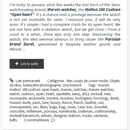
I’m lucky to possess since few weeks the last born of the Swiss
watchmaking brand,
Marvin watches
, the
Malton 160 Cushion
“Open heart”
. It’s a chance and a privilege because the watch
is not yet available for sales. I reassure you, it will be very
soon. It’s simple I had a complete crush for its open heart. We
are not here with a skeleton watch, but we get close ! From a
crush to a whim, there was only one step. Discovering the
watch, the idea seemed obvious to bring closer the
Parisian
brand Duret
, specialized in bespoke leather goods and
Marvin…
Lire la suite
Lien permanent
Catégories :
Mes coups de coeur mode
,
Objets
de rêve
,
Soblacktie photographe
,
Une histoire
Tags :
marvin
malton 160 cushion open heart
,
marvin
,
watches
,
marvin watches
,
watch
,
cushion
,
open
,
heart
,
squelette
,
swiss
,
2012
,
exclusif
,
new
,
nouveauté
,
exclusivité
,
montre
,
montres
,
horlogerie
,
horology
,
duret
,
maison duret
,
paris
,
luxe
,
luxury
,
france
,
french
,
leather
,
cuir
,
maroquinerie
,
sac
,
étuis
,
bags
,
bag
,
cases
,
case
,
box
,
bracelet
,
crocodile
,
millenium
,
porosus
,
handmade
,
craftman
,
craftmanship
,
mickaël benarroch
,
artisan
,
designer
,
fashion
,
mode
,
ceintures
,
belts
2
commentaires