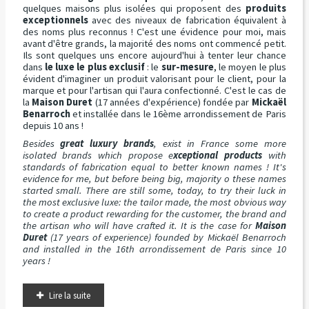
quelques maisons plus isolées qui proposent des
produits
exceptionnels
avec des niveaux de fabrication équivalent à
des noms plus reconnus ! C'est une évidence pour moi, mais
avant d'être grands, la majorité des noms ont commencé petit.
Ils sont quelques uns encore aujourd'hui à tenter leur chance
dans
le luxe le plus exclusif
: le
sur-mesure
, le moyen le plus
évident d'imaginer un produit valorisant pour le client, pour la
marque et pour l'artisan qui l'aura confectionné. C'est le cas de
la
Maison Duret
(17 années d'expérience) fondée par
Mickaël
Benarroch
et installée dans le 16ème arrondissement de Paris
depuis 10 ans !
Besides
great luxury brands
, exist in France some more
isolated brands which propose e
xceptional products
with
standards of fabrication equal to better known names ! It's
evidence for me, but before being big, majority o these names
started small. There are still some, today, to try their luck in
the most exclusive luxe: the tailor made, the most obvious way
to create a product rewarding for the customer, the brand and
the artisan who will have crafted it. It is the case for
Maison
Duret
(17 years of experience) founded by Mickaël Benarroch
and installed in the 16th arrondissement de Paris since 10
years !
Lire la suite