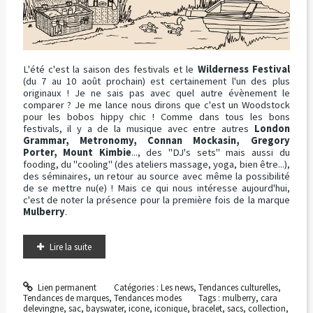
L'été c'est la saison des festivals et le
Wilderness Festival
(du 7 au 10 août prochain) est certainement l'un des plus
originaux ! Je ne sais pas avec quel autre évènement le
comparer ? Je me lance nous dirons que c'est un Woodstock
pour les bobos hippy chic ! Comme dans tous les bons
festivals, il y a de la musique avec entre autres
London
Grammar, Metronomy, Connan Mockasin, Gregory
Porter, Mount Kimbie
..., des "DJ's sets" mais aussi du
fooding, du "cooling" (des ateliers massage, yoga, bien être...),
des séminaires, un retour au source avec même la possibilité
de se mettre nu(e) ! Mais ce qui nous intéresse aujourd'hui,
c'est de noter la présence pour la première fois de la marque
Mulberry
.
Lire la suite
Lien permanent
Catégories :
Les news
,
Tendances culturelles
,
Tendances de marques
,
Tendances modes
Tags :
mulberry
,
cara
delevingne
,
sac
,
bayswater
,
icone
,
iconique
,
bracelet
,
sacs
,
collection
,