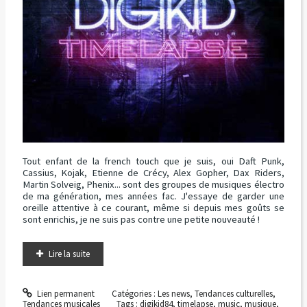
Tout enfant de la french touch que je suis, oui Daft Punk,
Cassius, Kojak, Etienne de Crécy, Alex Gopher, Dax Riders,
Martin Solveig, Phenix... sont des groupes de musiques électro
de ma génération, mes années fac. J'essaye de garder une
oreille attentive à ce courant, même si depuis mes goûts se
sont enrichis, je ne suis pas contre une petite nouveauté !
Lire la suite
Lien permanent
Catégories :
Les news
,
Tendances culturelles
,
Tendances musicales
Tags :
digikid84
,
timelapse
,
music
,
musique
,