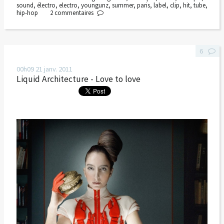
sound
,
électro
,
electro
,
youngunz
,
summer
,
paris
,
label
,
clip
,
hit
,
tube
,
hip-hop
2
commentaires
6
00h09
21
janv. 2011
Liquid Architecture - Love to love