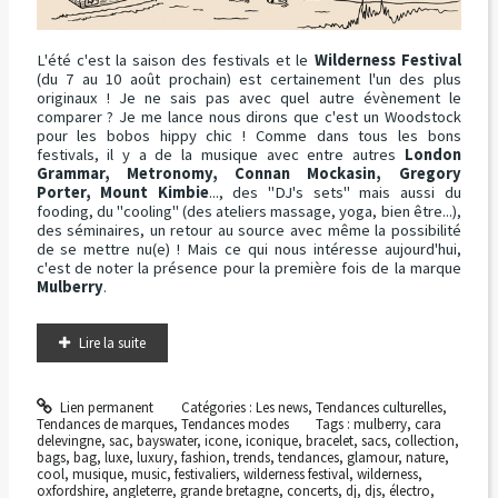
L'été c'est la saison des festivals et le
Wilderness Festival
(du 7 au 10 août prochain) est certainement l'un des plus
originaux ! Je ne sais pas avec quel autre évènement le
comparer ? Je me lance nous dirons que c'est un Woodstock
pour les bobos hippy chic ! Comme dans tous les bons
festivals, il y a de la musique avec entre autres
London
Grammar, Metronomy, Connan Mockasin, Gregory
Porter, Mount Kimbie
..., des "DJ's sets" mais aussi du
fooding, du "cooling" (des ateliers massage, yoga, bien être...),
des séminaires, un retour au source avec même la possibilité
de se mettre nu(e) ! Mais ce qui nous intéresse aujourd'hui,
c'est de noter la présence pour la première fois de la marque
Mulberry
.
Lire la suite
Lien permanent
Catégories :
Les news
,
Tendances culturelles
,
Tendances de marques
,
Tendances modes
Tags :
mulberry
,
cara
delevingne
,
sac
,
bayswater
,
icone
,
iconique
,
bracelet
,
sacs
,
collection
,
bags
,
bag
,
luxe
,
luxury
,
fashion
,
trends
,
tendances
,
glamour
,
nature
,
cool
,
musique
,
music
,
festivaliers
,
wilderness festival
,
wilderness
,
oxfordshire
,
angleterre
,
grande bretagne
,
concerts
,
dj
,
djs
,
électro
,