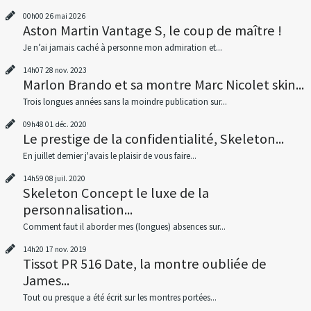
00h00
26
mai 2026
Aston Martin Vantage S, le coup de maître !
Je n’ai jamais caché à personne mon admiration et...
14h07
28
nov. 2023
Marlon Brando et sa montre Marc Nicolet skin...
Trois longues années sans la moindre publication sur...
09h48
01
déc. 2020
Le prestige de la confidentialité, Skeleton...
En juillet dernier j'avais le plaisir de vous faire...
14h59
08
juil. 2020
Skeleton Concept le luxe de la
personnalisation...
Comment faut il aborder mes (longues) absences sur...
14h20
17
nov. 2019
Tissot PR 516 Date, la montre oubliée de
James...
Tout ou presque a été écrit sur les montres portées...