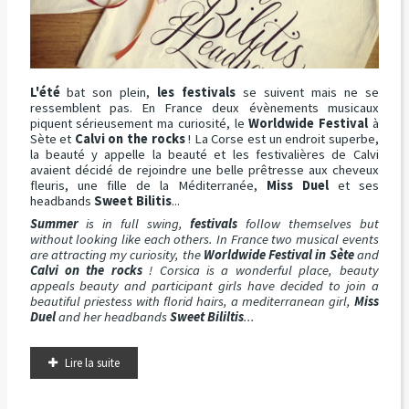
L'été
bat son plein,
les festivals
se suivent mais ne se
ressemblent pas. En France deux évènements musicaux
piquent sérieusement ma curiosité, le
Worldwide Festival
à
Sète et
Calvi on the rocks
! La Corse est un endroit superbe,
la beauté y appelle la beauté et les festivalières de Calvi
avaient décidé de rejoindre une belle prêtresse aux cheveux
fleuris, une fille de la Méditerranée,
Miss Duel
et ses
headbands
Sweet Bilitis
...
Summer
is in full swing,
festivals
follow themselves but
without looking like each others. In France two musical events
are attracting my curiosity, the
Worldwide Festival in Sète
and
Calvi on the rocks
! Corsica is a wonderful place, beauty
appeals beauty and participant girls have decided to join a
beautiful priestess with florid hairs, a mediterranean girl,
Miss
Duel
and her headbands
Sweet Bililtis
...
Lire la suite