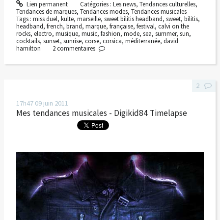
Lien permanent
Catégories :
Les news
,
Tendances culturelles
,
Tendances de marques
,
Tendances modes
,
Tendances musicales
Tags :
miss duel
,
kulte
,
marseille
,
sweet bilitis headband
,
sweet
,
bilitis
,
headband
,
french
,
brand
,
marque
,
française
,
festival
,
calvi on the
rocks
,
electro
,
musique
,
music
,
fashion
,
mode
,
sea
,
summer
,
sun
,
cocktails
,
sunset
,
sunrise
,
corse
,
corsica
,
méditerranée
,
david
hamilton
2
commentaires
2
17h47
09
juin 2011
Mes tendances musicales - Digikid84 Timelapse