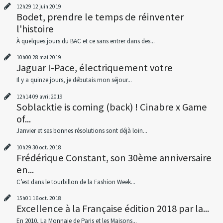
12h29
12
juin 2019
Bodet, prendre le temps de réinventer
l'histoire
À quelques jours du BAC et ce sans entrer dans des...
10h00
28
mai 2019
Jaguar I-Pace, électriquement votre
Il y a quinze jours, je débutais mon séjour...
12h14
09
avril 2019
Soblacktie is coming (back) ! Cinabre x Game
of...
Janvier et ses bonnes résolutions sont déjà loin...
10h29
30
oct. 2018
Frédérique Constant, son 30ème anniversaire
en...
C’est dans le tourbillon de la Fashion Week...
15h01
16
oct. 2018
Excellence à la Française édition 2018 par la...
En 2010, La Monnaie de Paris et les Maisons...