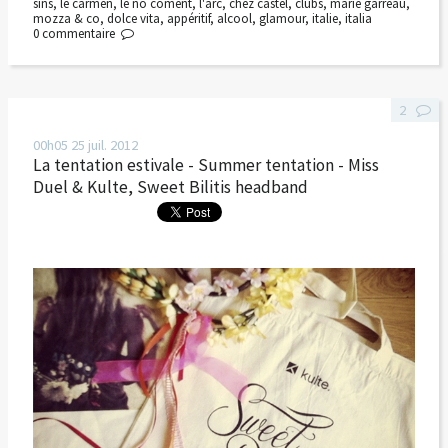
sins
,
le carmen
,
le no coment
,
l'arc
,
chez castel
,
clubs
,
marie garreau
,
mozza & co
,
dolce vita
,
appéritif
,
alcool
,
glamour
,
italie
,
italia
0
commentaire
2
00h05
25
juil. 2012
La tentation estivale - Summer tentation - Miss
Duel & Kulte, Sweet Bilitis headband