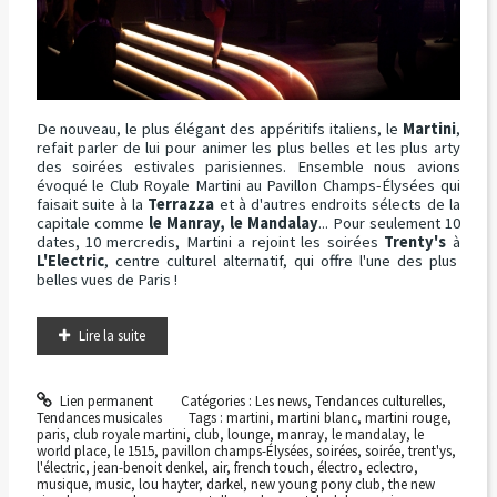
De nouveau, le plus élégant des appéritifs italiens, le
Martini
,
refait parler de lui pour animer les plus belles et les plus arty
des soirées estivales parisiennes. Ensemble nous avions
évoqué le Club Royale Martini au Pavillon Champs-Élysées qui
faisait suite à la
Terrazza
et à d'autres endroits sélects de la
capitale comme
le Manray, le Mandalay
... Pour seulement 10
dates, 10 mercredis, Martini a rejoint les soirées
Trenty's
à
L'Electric
, centre culturel alternatif, qui offre l'une des plus
belles vues de Paris !
Lire la suite
Lien permanent
Catégories :
Les news
,
Tendances culturelles
,
Tendances musicales
Tags :
martini
,
martini blanc
,
martini rouge
,
paris
,
club royale martini
,
club
,
lounge
,
manray
,
le mandalay
,
le
world place
,
le 1515
,
pavillon champs-Élysées
,
soirées
,
soirée
,
trent'ys
,
l'électric
,
jean-benoit denkel
,
air
,
french touch
,
électro
,
eclectro
,
musique
,
music
,
lou hayter
,
darkel
,
new young pony club
,
the new