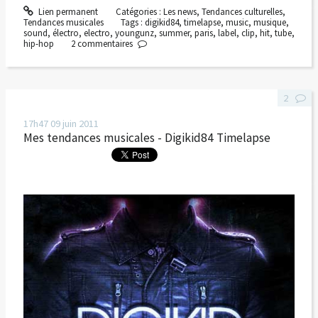
Lien permanent
Catégories :
Les news
,
Tendances culturelles
,
Tendances musicales
Tags :
digikid84
,
timelapse
,
music
,
musique
,
sound
,
électro
,
electro
,
youngunz
,
summer
,
paris
,
label
,
clip
,
hit
,
tube
,
hip-hop
2
commentaires
2
17h47
09
juin 2011
Mes tendances musicales - Digikid84 Timelapse