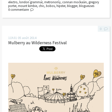
electro
,
london grammar
,
metronomy
,
connan mockasin
,
gregory
porter
,
mount kimbie
,
chic
,
bobos
,
hipster
,
blogger
,
blogueuses
0
commentaire
0
11h31
05
août 2014
Mulberry au Wilderness Festival