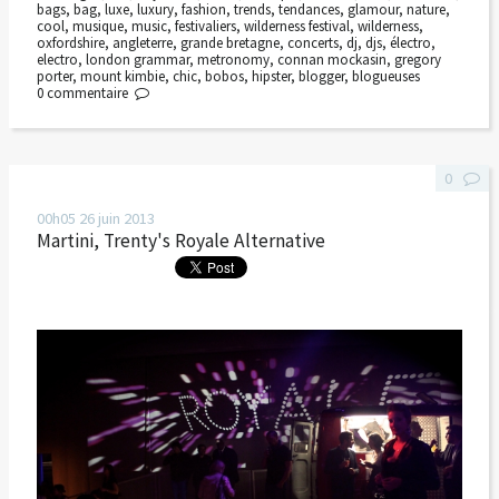
bags
,
bag
,
luxe
,
luxury
,
fashion
,
trends
,
tendances
,
glamour
,
nature
,
cool
,
musique
,
music
,
festivaliers
,
wilderness festival
,
wilderness
,
oxfordshire
,
angleterre
,
grande bretagne
,
concerts
,
dj
,
djs
,
électro
,
electro
,
london grammar
,
metronomy
,
connan mockasin
,
gregory
porter
,
mount kimbie
,
chic
,
bobos
,
hipster
,
blogger
,
blogueuses
0
commentaire
0
00h05
26
juin 2013
Martini, Trenty's Royale Alternative