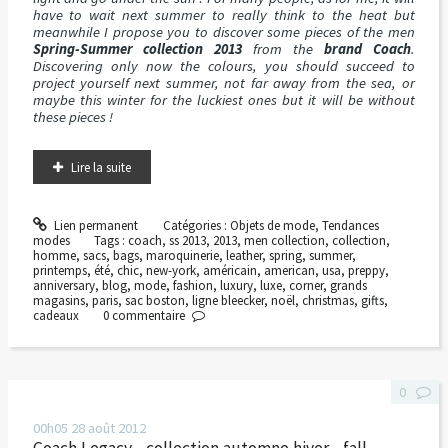
have to wait next summer to really think to the heat but
meanwhile I propose you to discover some pieces of the men
Spring-Summer collection 2013
from the
brand Coach
.
Discovering only now the colours, you should succeed to
project yourself next summer, not far away from the sea, or
maybe this winter for the luckiest ones but it will be without
these pieces !
Lire la suite
Lien permanent
Catégories :
Objets de mode
,
Tendances
modes
Tags :
coach
,
ss 2013
,
2013
,
men collection
,
collection
,
homme
,
sacs
,
bags
,
maroquinerie
,
leather
,
spring
,
summer
,
printemps
,
été
,
chic
,
new-york
,
américain
,
american
,
usa
,
preppy
,
anniversary
,
blog
,
mode
,
fashion
,
luxury
,
luxe
,
corner
,
grands
magasins
,
paris
,
sac boston
,
ligne bleecker
,
noël
,
christmas
,
gifts
,
cadeaux
0
commentaire
0
00h05
28
août 2012
Coach Legacy - collection automne hiver - fall