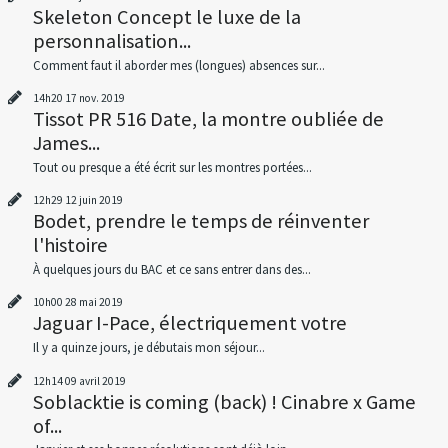
Skeleton Concept le luxe de la
personnalisation...
Comment faut il aborder mes (longues) absences sur...
14h20
17
nov. 2019
Tissot PR 516 Date, la montre oubliée de
James...
Tout ou presque a été écrit sur les montres portées...
12h29
12
juin 2019
Bodet, prendre le temps de réinventer
l'histoire
À quelques jours du BAC et ce sans entrer dans des...
10h00
28
mai 2019
Jaguar I-Pace, électriquement votre
Il y a quinze jours, je débutais mon séjour...
12h14
09
avril 2019
Soblacktie is coming (back) ! Cinabre x Game
of...