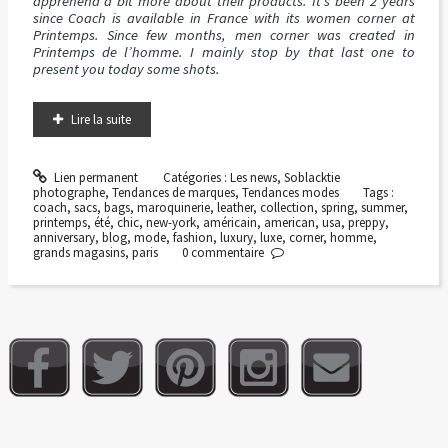
apprehend a bit more about their products. It’s been 2 years
since Coach is available in France with its women corner at
Printemps. Since few months, men corner was created in
Printemps de l’homme. I mainly stop by that last one to
present you today some shots.
Lire la suite
Lien permanent
Catégories :
Les news
,
Soblacktie
photographe
,
Tendances de marques
,
Tendances modes
Tags :
coach
,
sacs
,
bags
,
maroquinerie
,
leather
,
collection
,
spring
,
summer
,
printemps
,
été
,
chic
,
new-york
,
américain
,
american
,
usa
,
preppy
,
anniversary
,
blog
,
mode
,
fashion
,
luxury
,
luxe
,
corner
,
homme
,
grands magasins
,
paris
0
commentaire