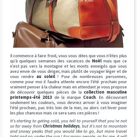
Il commence à faire froid, vous vous dites que vous n'êtes plus
qu'à quelques semaines des vacances de
Noël
mais que ce
n'est pas vers la montagne et les monts enneigés que vous
avez envie de vous diriger, mais plutôt de voyager léger et de
vous rendre
au soleil
! Pour de nombreuses personnes,
comme pour moi il faudra attente encore l'été prochain pour
vraiment penser à la chaleur mais en attendant je vous propose
de découvrir quelques pièces de la
collection masculine
printemps-été 2013
de la marque
Coach
. En découvrant
seulement les couleurs, vous devriez arriver à vous imaginer
l'été prochain, pas très loin de la mer, ou alors cet hiver pour
les plus chanceux mais ce sera sans ces pièces !
It’s starting to geting cold, you tell to yourself that you’re not
so far away from
Christmas holidays
, but it’s not to mountain
and snowy peaks that you would like to go, but more travel
light and go under the sun ! For many people, as for me, it will