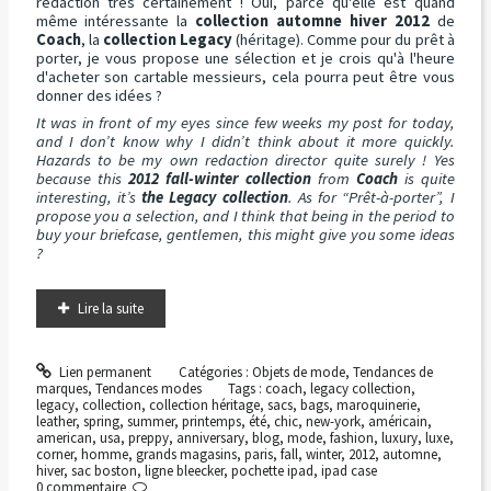
rédaction très certainement ! Oui, parce qu'elle est quand
même intéressante la
collection automne hiver 2012
de
Coach
, la
collection Legacy
(héritage). Comme pour du prêt à
porter, je vous propose une sélection et je crois qu'à l'heure
d'acheter son cartable messieurs, cela pourra peut être vous
donner des idées ?
It was in front of my eyes since few weeks my post for today,
and I don’t know why I didn’t think about it more quickly.
Hazards to be my own redaction director quite surely ! Yes
because this
2012 fall-winter collection
from
Coach
is quite
interesting, it’s
the Legacy collection
. As for “Prêt-à-porter”, I
propose you a selection, and I think that being in the period to
buy your briefcase, gentlemen, this might give you some ideas
?
Lire la suite
Lien permanent
Catégories :
Objets de mode
,
Tendances de
marques
,
Tendances modes
Tags :
coach
,
legacy collection
,
legacy
,
collection
,
collection héritage
,
sacs
,
bags
,
maroquinerie
,
leather
,
spring
,
summer
,
printemps
,
été
,
chic
,
new-york
,
américain
,
american
,
usa
,
preppy
,
anniversary
,
blog
,
mode
,
fashion
,
luxury
,
luxe
,
corner
,
homme
,
grands magasins
,
paris
,
fall
,
winter
,
2012
,
automne
,
hiver
,
sac boston
,
ligne bleecker
,
pochette ipad
,
ipad case
0
commentaire