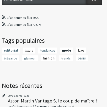
S'abonner au flux RSS
S'abonner au flux ATOM
Tags populaires
editorial
luxury
tendances
mode
luxe
élégance
glamour
fashion
trends
paris
Notes récentes
00h00
26
mai 2026
Aston Martin Vantage S, le coup de maître !
Je n’ai jamais caché à personne mon admiration et...