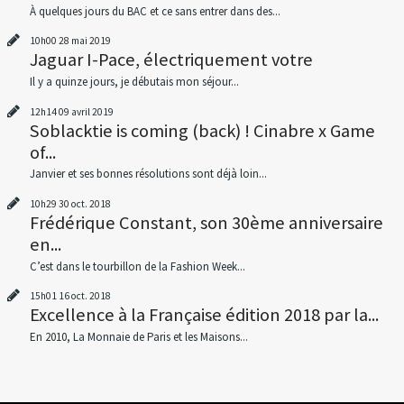
À quelques jours du BAC et ce sans entrer dans des...
10h00
28
mai 2019
Jaguar I-Pace, électriquement votre
Il y a quinze jours, je débutais mon séjour...
12h14
09
avril 2019
Soblacktie is coming (back) ! Cinabre x Game
of...
Janvier et ses bonnes résolutions sont déjà loin...
10h29
30
oct. 2018
Frédérique Constant, son 30ème anniversaire
en...
C’est dans le tourbillon de la Fashion Week...
15h01
16
oct. 2018
Excellence à la Française édition 2018 par la...
En 2010, La Monnaie de Paris et les Maisons...