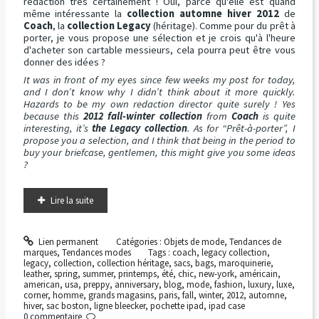
rédaction très certainement ! Oui, parce qu'elle est quand
même intéressante la
collection automne hiver 2012
de
Coach
, la
collection Legacy
(héritage). Comme pour du prêt à
porter, je vous propose une sélection et je crois qu'à l'heure
d'acheter son cartable messieurs, cela pourra peut être vous
donner des idées ?
It was in front of my eyes since few weeks my post for today,
and I don’t know why I didn’t think about it more quickly.
Hazards to be my own redaction director quite surely ! Yes
because this
2012 fall-winter collection
from
Coach
is quite
interesting, it’s
the Legacy collection
. As for “Prêt-à-porter”, I
propose you a selection, and I think that being in the period to
buy your briefcase, gentlemen, this might give you some ideas
?
Lire la suite
Lien permanent
Catégories :
Objets de mode
,
Tendances de
marques
,
Tendances modes
Tags :
coach
,
legacy collection
,
legacy
,
collection
,
collection héritage
,
sacs
,
bags
,
maroquinerie
,
leather
,
spring
,
summer
,
printemps
,
été
,
chic
,
new-york
,
américain
,
american
,
usa
,
preppy
,
anniversary
,
blog
,
mode
,
fashion
,
luxury
,
luxe
,
corner
,
homme
,
grands magasins
,
paris
,
fall
,
winter
,
2012
,
automne
,
hiver
,
sac boston
,
ligne bleecker
,
pochette ipad
,
ipad case
0
commentaire