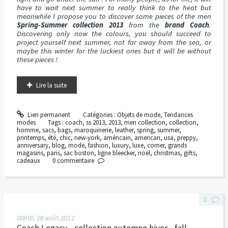
have to wait next summer to really think to the heat but
meanwhile I propose you to discover some pieces of the men
Spring-Summer collection 2013
from the
brand Coach
.
Discovering only now the colours, you should succeed to
project yourself next summer, not far away from the sea, or
maybe this winter for the luckiest ones but it will be without
these pieces !
Lire la suite
Lien permanent
Catégories :
Objets de mode
,
Tendances
modes
Tags :
coach
,
ss 2013
,
2013
,
men collection
,
collection
,
homme
,
sacs
,
bags
,
maroquinerie
,
leather
,
spring
,
summer
,
printemps
,
été
,
chic
,
new-york
,
américain
,
american
,
usa
,
preppy
,
anniversary
,
blog
,
mode
,
fashion
,
luxury
,
luxe
,
corner
,
grands
magasins
,
paris
,
sac boston
,
ligne bleecker
,
noël
,
christmas
,
gifts
,
cadeaux
0
commentaire
0
00h05
28
août 2012
Coach Legacy - collection automne hiver - fall