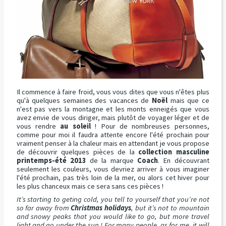
Il commence à faire froid, vous vous dites que vous n'êtes plus
qu'à quelques semaines des vacances de
Noël
mais que ce
n'est pas vers la montagne et les monts enneigés que vous
avez envie de vous diriger, mais plutôt de voyager léger et de
vous rendre
au soleil
! Pour de nombreuses personnes,
comme pour moi il faudra attente encore l'été prochain pour
vraiment penser à la chaleur mais en attendant je vous propose
de découvrir quelques pièces de la
collection masculine
printemps-été 2013
de la marque
Coach
. En découvrant
seulement les couleurs, vous devriez arriver à vous imaginer
l'été prochain, pas très loin de la mer, ou alors cet hiver pour
les plus chanceux mais ce sera sans ces pièces !
It’s starting to geting cold, you tell to yourself that you’re not
so far away from
Christmas holidays
, but it’s not to mountain
and snowy peaks that you would like to go, but more travel
light and go under the sun ! For many people, as for me, it will