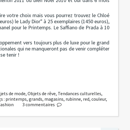
Valentin 2011 ou bien Noël 2010 et oui dans 6 mois
aire votre choix mais vous pourrez trouvez le Chloé
euros) le Lady Dior" à 25 exemplaires (1450 euros),
hanel pour le Printemps. Le Saffiano de Prada à 10
oppement vers toujours plus de luxe pour le grand
nationales qui ne manqueront pas de venir compléter
se tenir !
jets de mode
,
Objets de rêve
,
Tendances culturelles
,
s :
printemps
,
grands
,
magasins
,
rubinne
,
red
,
couleur
,
fashion
3
commentaires