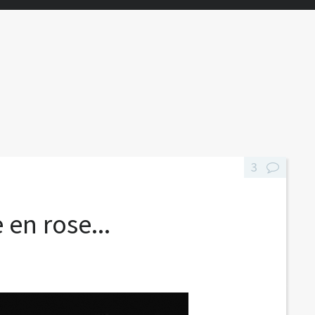
3
 en rose...