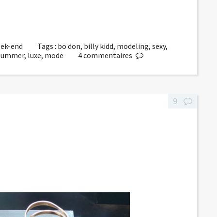
week-end
Tags :
bo don
,
billy kidd
,
modeling
,
sexy
,
summer
,
luxe
,
mode
4
commentaires
9