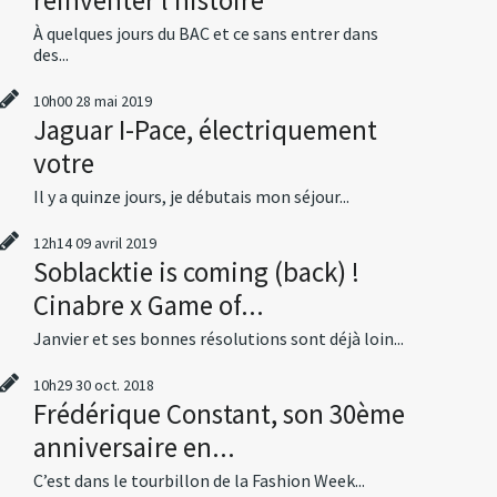
À quelques jours du BAC et ce sans entrer dans
des...
10h00
28
mai 2019
Jaguar I-Pace, électriquement
votre
Il y a quinze jours, je débutais mon séjour...
12h14
09
avril 2019
Soblacktie is coming (back) !
Cinabre x Game of...
Janvier et ses bonnes résolutions sont déjà loin...
10h29
30
oct. 2018
Frédérique Constant, son 30ème
anniversaire en...
C’est dans le tourbillon de la Fashion Week...