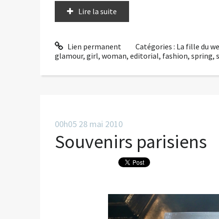
Lire la suite
Lien permanent
Catégories :
La fille du 
glamour
,
girl
,
woman
,
editorial
,
fashion
,
spring
,
00h05
28
mai 2010
Souvenirs parisiens