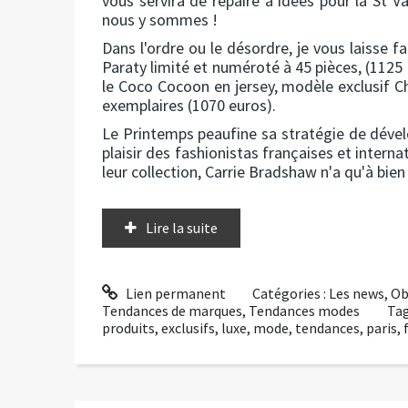
vous servira de repaire à idées pour la St 
nous y sommes !
Dans l'ordre ou le désordre, je vous laisse f
Paraty limité et numéroté à 45 pièces, (1125 
le Coco Cocoon en jersey, modèle exclusif C
exemplaires (1070 euros).
Le Printemps peaufine sa stratégie de dével
plaisir des fashionistas françaises et inter
leur collection, Carrie Bradshaw n'a qu'à bien 
Lire la suite
Lien permanent
Catégories :
Les news
,
Ob
Tendances de marques
,
Tendances modes
Tag
produits
,
exclusifs
,
luxe
,
mode
,
tendances
,
paris
,