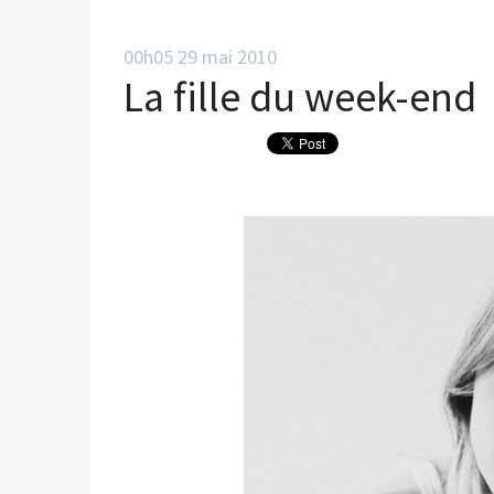
00h05
29
mai 2010
La fille du week-end