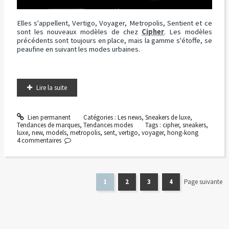
Elles s'appellent, Vertigo, Voyager, Metropolis, Sentient et ce
sont les nouveaux modèles de chez
Cipher
. Les modèles
précédents sont toujours en place, mais la gamme s'étoffe, se
peaufine en suivant les modes urbaines.
Lire la suite
Lien permanent
Catégories :
Les news
,
Sneakers de luxe
,
Tendances de marques
,
Tendances modes
Tags :
cipher
,
sneakers
,
luxe
,
new
,
models
,
metropolis
,
sent
,
vertigo
,
voyager
,
hong-kong
4
commentaires
1
2
3
4
Page suivante