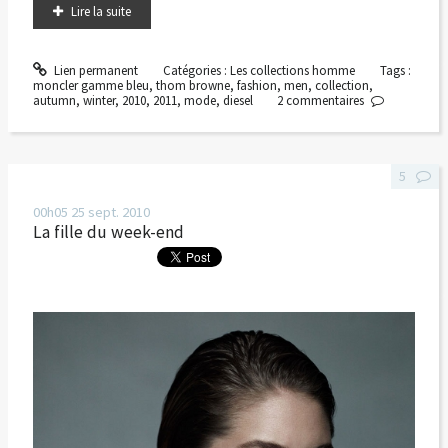
Lire la suite
Lien permanent
Catégories :
Les collections homme
Tags :
moncler gamme bleu
,
thom browne
,
fashion
,
men
,
collection
,
autumn
,
winter
,
2010
,
2011
,
mode
,
diesel
2
commentaires
5
00h05
25
sept. 2010
La fille du week-end