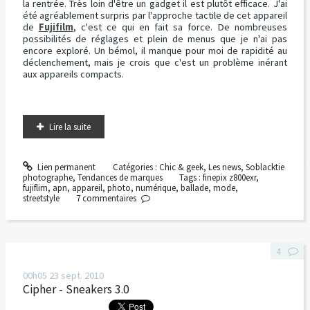
la rentrée. Très loin d'être un gadget il est plutôt efficace. J'ai
été agréablement surpris par l'approche tactile de cet appareil
de
Fujifilm
, c'est ce qui en fait sa force. De nombreuses
possibilités de réglages et plein de menus que je n'ai pas
encore exploré. Un bémol, il manque pour moi de rapidité au
déclenchement, mais je crois que c'est un problème inérant
aux appareils compacts.
Lire la suite
Lien permanent
Catégories :
Chic & geek
,
Les news
,
Soblacktie
photographe
,
Tendances de marques
Tags :
finepix z800exr
,
fujiflim
,
apn
,
appareil
,
photo
,
numérique
,
ballade
,
mode
,
streetstyle
7
commentaires
4
00h05
23
sept. 2010
Cipher - Sneakers 3.0