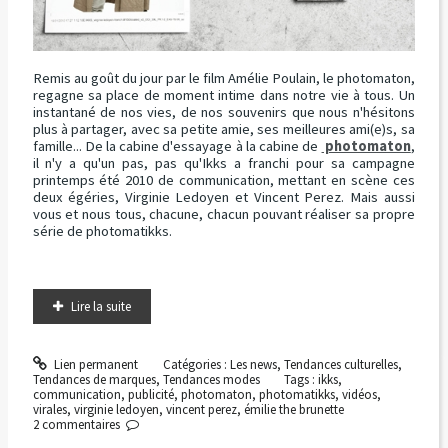
Remis au goût du jour par le film Amélie Poulain, le photomaton,
regagne sa place de moment intime dans notre vie à tous. Un
instantané de nos vies, de nos souvenirs que nous n'hésitons
plus à partager, avec sa petite amie, ses meilleures ami(e)s, sa
famille... De la cabine d'essayage à la cabine de
photomaton
,
il n'y a qu'un pas, pas qu'Ikks a franchi pour sa campagne
printemps été 2010 de communication, mettant en scène ces
deux égéries, Virginie Ledoyen et Vincent Perez. Mais aussi
vous et nous tous, chacune, chacun pouvant réaliser sa propre
série de photomatikks.
Lire la suite
Lien permanent
Catégories :
Les news
,
Tendances culturelles
,
Tendances de marques
,
Tendances modes
Tags :
ikks
,
communication
,
publicité
,
photomaton
,
photomatikks
,
vidéos
,
virales
,
virginie ledoyen
,
vincent perez
,
émilie the brunette
2
commentaires