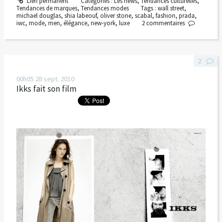
Lien permanent
Catégories :
Les news
,
Tendances culturelles
,
Tendances de marques
,
Tendances modes
Tags :
wall street
,
michael douglas
,
shia labeouf
,
oliver stone
,
scabal
,
fashion
,
prada
,
iwc
,
mode
,
men
,
élégance
,
new-york
,
luxe
2
commentaires
2
00h05
28
sept. 2010
Ikks fait son film