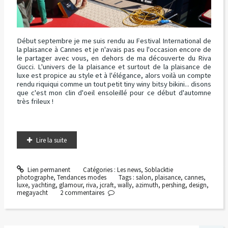
Début septembre je me suis rendu au Festival International de
la plaisance à Cannes et je n'avais pas eu l'occasion encore de
le partager avec vous, en dehors de ma découverte du Riva
Gucci. L'univers de la plaisance et surtout de la plaisance de
luxe est propice au style et à l'élégance, alors voilà un compte
rendu riquiqui comme un tout petit tiny winy bitsy bikini... disons
que c'est mon clin d'oeil ensoleillé pour ce début d'automne
très frileux !
Lire la suite
Lien permanent
Catégories :
Les news
,
Soblacktie
photographe
,
Tendances modes
Tags :
salon
,
plaisance
,
cannes
,
luxe
,
yachting
,
glamour
,
riva
,
jcraft
,
wally
,
azimuth
,
pershing
,
design
,
megayacht
2
commentaires