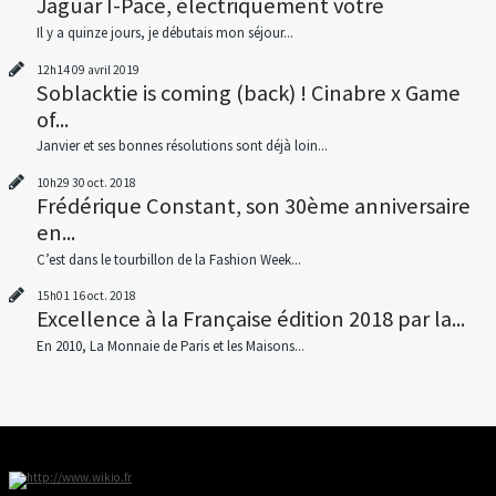
Jaguar I-Pace, électriquement votre
Il y a quinze jours, je débutais mon séjour...
12h14
09
avril 2019
Soblacktie is coming (back) ! Cinabre x Game
of...
Janvier et ses bonnes résolutions sont déjà loin...
10h29
30
oct. 2018
Frédérique Constant, son 30ème anniversaire
en...
C’est dans le tourbillon de la Fashion Week...
15h01
16
oct. 2018
Excellence à la Française édition 2018 par la...
En 2010, La Monnaie de Paris et les Maisons...