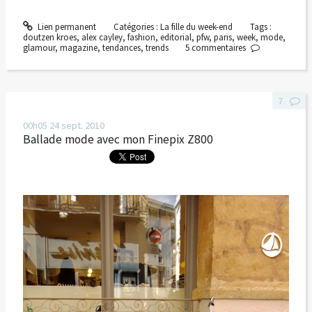
Lien permanent
Catégories :
La fille du week-end
Tags :
doutzen kroes
,
alex cayley
,
fashion
,
editorial
,
pfw
,
paris
,
week
,
mode
,
glamour
,
magazine
,
tendances
,
trends
5
commentaires
7
00h05
24
sept. 2010
Ballade mode avec mon Finepix Z800