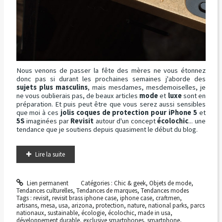
Nous venons de passer la fête des mères ne vous étonnez
donc pas si durant les prochaines semaines j'aborde des
sujets plus masculins
, mais mesdames, mesdemoiselles, je
ne vous oublierais pas, de beaux articles
mode
et
luxe
sont en
préparation. Et puis peut être que vous serez aussi sensibles
que moi à ces
jolis coques de protection pour iPhone 5
et
5S
imaginées par
Revisit
autour d'un concept
écolochic
... une
tendance que je soutiens depuis quasiment le début du blog.
Lire la suite
Lien permanent
Catégories :
Chic & geek
,
Objets de mode
,
Tendances culturelles
,
Tendances de marques
,
Tendances modes
Tags :
revisit
,
revisit brass iphone case
,
iphone case
,
craftmen
,
artisans
,
mesa
,
usa
,
arizona
,
protection
,
nature
,
national parks
,
parcs
nationaux
,
sustainable
,
écologie
,
écolochic
,
made in usa
,
développement durable
,
exclusive smartphones
,
smartphone
,