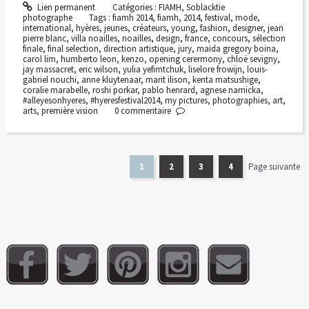
Lien permanent
Catégories :
FIAMH
,
Soblacktie
photographe
Tags :
fiamh 2014
,
fiamh
,
2014
,
festival
,
mode
,
international
,
hyères
,
jeunes
,
créateurs
,
young
,
fashion
,
designer
,
jean
pierre blanc
,
villa noailles
,
noailles
,
design
,
france
,
concours
,
sélection
finale
,
final selection
,
direction artistique
,
jury
,
maida gregory boina
,
carol lim
,
humberto leon
,
kenzo
,
opening cerermony
,
chloë sevigny
,
jay massacret
,
eric wilson
,
yulia yefimtchuk
,
liselore frowijn
,
louis-
gabriel nouchi
,
anne kluytenaar
,
marit ilison
,
kenta matsushige
,
coralie marabelle
,
roshi porkar
,
pablo henrard
,
agnese narnicka
,
#alleyesonhyeres
,
#hyeresfestival2014
,
my pictures
,
photographies
,
art
,
arts
,
première vision
0
commentaire
1
2
3
4
Page suivante