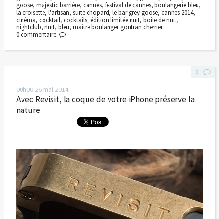
goose
,
majestic barrière
,
cannes
,
festival de cannes
,
boulangerie bleu
,
la croisette
,
l'artisan
,
suite chopard
,
le bar grey goose
,
cannes 2014
,
cinéma
,
cocktail
,
cocktails
,
édition limitée nuit
,
boite de nuit
,
nightclub
,
nuit
,
bleu
,
maître boulanger gontran cherrier.
0
commentaire
0
00h00
26
mai 2014
Avec Revisit, la coque de votre iPhone préserve la
nature