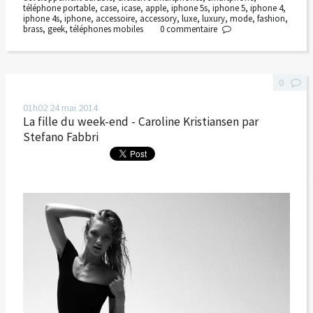
téléphone portable
,
case
,
icase
,
apple
,
iphone 5s
,
iphone 5
,
iphone 4
,
iphone 4s
,
iphone
,
accessoire
,
accessory
,
luxe
,
luxury
,
mode
,
fashion
,
brass
,
geek
,
téléphones mobiles
0
commentaire
0
01h02
24
mai 2014
La fille du week-end - Caroline Kristiansen par
Stefano Fabbri