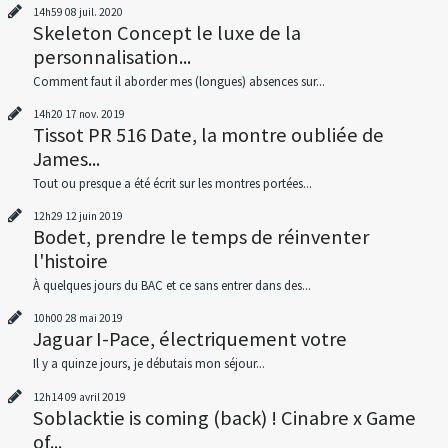
14h59
08
juil. 2020
Skeleton Concept le luxe de la
personnalisation...
Comment faut il aborder mes (longues) absences sur...
14h20
17
nov. 2019
Tissot PR 516 Date, la montre oubliée de
James...
Tout ou presque a été écrit sur les montres portées...
12h29
12
juin 2019
Bodet, prendre le temps de réinventer
l'histoire
À quelques jours du BAC et ce sans entrer dans des...
10h00
28
mai 2019
Jaguar I-Pace, électriquement votre
Il y a quinze jours, je débutais mon séjour...
12h14
09
avril 2019
Soblacktie is coming (back) ! Cinabre x Game
of...