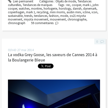
Lien permanent
Catégories :
Objets de mode
,
Tendances
culturelles
,
Tendances de marques
Tags :
rec
,
cooper
,
mark i
,
john
cooper
,
watches
,
montres
,
horlogerie
,
horology
,
danish
,
danemark
,
copenhagen
,
mark 1
,
recycling
,
mini morris
,
austin mini
,
icône
,
icon
,
sustainable
,
trends
,
tendances
,
fashion
,
mode
,
os21 miyota
movement
,
miyota movement
,
mouvement
,
chronographe
,
chronograph
59
commentaires
0
01h43
27
mai 2014
La vodka Grey Goose, les saveurs de Cannes 2014 à
la Boulangerie Bleue