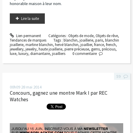
honorable maison à leur nom.
Lire la suite
Lien permanent
Catégories :
Objets de mode
,
Objets de rêve
,
Tendances de marques
Tags :
blanchin
,
joaillerie
,
paris
,
blanchin
joaillerie
,
martine blanchin
,
hervé blanchin
,
joaillier
,
france
,
french
,
jewellery
,
jewelry
,
haute joaillerie
,
pierre précieuse
,
gems
,
précious
,
luxe
,
luxury
,
diamantaire
,
joailliers
0
commentaire
59
00h09
28
mai 2014
Concours, gagnez une montre Mark I par REC
Watches