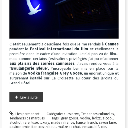
C'était seulement la deuxième fois que je me rendais à
Cannes
pendant le
Festival international du film
et réellement la
première dans le cadre d'une invitation. Je n'ai pas vu de film...
mais comme certains festivaliers privilégiés j'ai pu m'adonner
aux plaisirs des soirées cannoises
. J'avais rendez-vous à la
"
Boulangerie Bleue
", l'incroyable bar mis en place par la
maison de
vodka française Grey Goose
, un endroit unique et
surprenant installé sur La Croisette au cœur des jardins du
Grand Hôtel.
Lire la suite
Lien permanent
Catégories :
Les news
,
Tendances culturelles
,
Tendances de marques
Tags :
grey goose
,
vodka
,
le fizz
,
alcool
,
alcohol
,
rare
,
luxe
,
luxury
,
made in france
,
france
,
french
,
savoir faire
,
gastronomie
,
françois thibaut
,
maître de chai
,
gensac
,
blé
,
oie
,