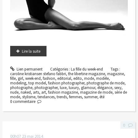
Lire la suite
Lien permanent
Catégories :
La fille du week-end
Tags :
caroline kristiansen stefano fabbri
,
the libertine magazine
,
magazine
,
fille
,
girl
,
week-end
,
fashion
,
editorial
,
edito
,
mode
,
modèle
,
modeling
,
top model
,
fashion photographer
,
photographe de mode
,
photographe
,
photographer
,
luxe
,
luxury
,
glamour
,
élégance
,
sexy
,
nude
,
naked
,
arts
,
art
,
fashion magazine
,
magazine de mode
,
série de
mode
,
stylisme
,
tendances
,
trends
,
femmes
,
summer
,
été
0
commentaire
0
00h07
23
mai 2014