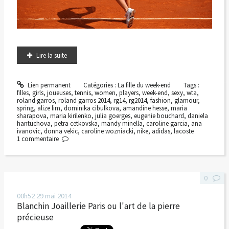
Lire la suite
Lien permanent
Catégories :
La fille du week-end
Tags :
filles
,
girls
,
joueuses
,
tennis
,
women
,
players
,
week-end
,
sexy
,
wta
,
roland garros
,
roland garros 2014
,
rg14
,
rg2014
,
fashion
,
glamour
,
spring
,
alize lim
,
dominika cibulkova
,
amandine hesse
,
maria
sharapova
,
maria kirilenko
,
julia goerges
,
eugenie bouchard
,
daniela
hantuchova
,
petra cetkovska
,
mandy minella
,
caroline garcia
,
ana
ivanovic
,
donna vekic
,
caroline wozniacki
,
nike
,
adidas
,
lacoste
1
commentaire
0
00h52
29
mai 2014
Blanchin Joaillerie Paris ou l'art de la pierre
précieuse