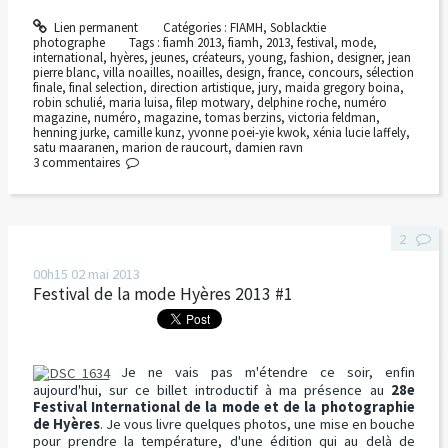
Lien permanent
Catégories :
FIAMH
,
Soblacktie
photographe
Tags :
fiamh 2013
,
fiamh
,
2013
,
festival
,
mode
,
international
,
hyères
,
jeunes
,
créateurs
,
young
,
fashion
,
designer
,
jean
pierre blanc
,
villa noailles
,
noailles
,
design
,
france
,
concours
,
sélection
finale
,
final selection
,
direction artistique
,
jury
,
maida gregory boina
,
robin schulié
,
maria luisa
,
filep motwary
,
delphine roche
,
numéro
magazine
,
numéro
,
magazine
,
tomas berzins
,
victoria feldman
,
henning jurke
,
camille kunz
,
yvonne poei-yie kwok
,
xénia lucie laffely
,
satu maaranen
,
marion de raucourt
,
damien ravn
3
commentaires
2
00h15
02
mai 2013
Festival de la mode Hyères 2013 #1
Je ne vais pas m'étendre ce soir, enfin
aujourd'hui, sur ce billet introductif à ma présence au
28e
Festival International de la mode et de la photographie
de Hyères
. Je vous livre quelques photos, une mise en bouche
pour prendre la température, d'une édition qui au delà de