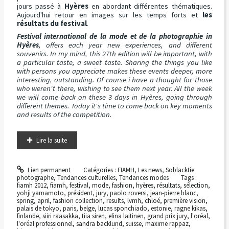
jours passé à
Hyères
en abordant différentes thématiques.
Aujourd'hui retour en images sur les temps forts et
les
résultats du festival
.
Festival international de la mode et de la photographie in
Hyères
, offers each year new experiences, and different
souvenirs. In my mind, this 27th edition will be important, with
a particular taste, a sweet taste. Sharing the things you like
with persons you appreciate makes these events deeper, more
interesting, outstanding. Of course i have a thought for those
who weren't there, wishing to see them next year. All the week
we will come back on these 3 days in Hyères, going through
different themes. Today it's time to come back on key moments
and results of the competition.
Lire la suite
Lien permanent
Catégories :
FIAMH
,
Les news
,
Soblacktie
photographe
,
Tendances culturelles
,
Tendances modes
Tags :
fiamh 2012
,
fiamh
,
festival
,
mode
,
fashion
,
hyères
,
résultats
,
sélection
,
yohji yamamoto
,
président
,
jury
,
paolo roversi
,
jean-pierre blanc
,
spring
,
april
,
fashion collection
,
results
,
lvmh
,
chloé
,
première vision
,
palais de tokyo
,
paris
,
belge
,
lucas sponchiado
,
estonie
,
ragne kikas
,
finlande
,
siiri raasakka
,
tiia siren
,
elina laitinen
,
grand prix jury
,
l'oréal
,
l'oréal professionnel
,
sandra backlund
,
suisse
,
maxime rappaz
,