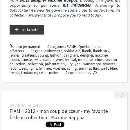
from
swiss designer Maxime Rappaz
, meeting him gave me
opportunity to get some
his influencies
. Answering to
Soblacktie interview he gave me some clues to understand his
collection. Answers that I propose you to read today.
Lire la suite
Lien permanent
Catégories :
FIAMH
,
Questionnaire
créateurs
Tags :
questionnaire
,
soblacktie
,
fiamh
,
fiamh2012
,
jeunes
,
créateurs
,
young
,
fashion
,
designers
,
designer
,
maxime
rappaz
,
suisse
,
switzerland
,
hyères
,
festival
,
mode
,
sélection
,
fashion
collection
,
collection
,
présentation
,
jury
,
yohji yamamoto
,
favorite
,
favorit
,
sexy
,
girls
,
femmes
,
women
,
spring
,
summer
,
fluo
,
pink
,
blue
,
trends
,
tendances
,
céline méteil
2
commentaires
2
00h49
02
mai 2012
FIAMH 2012 - mon coup de cœur - my favorite
fashion collection - Maxime Rappaz