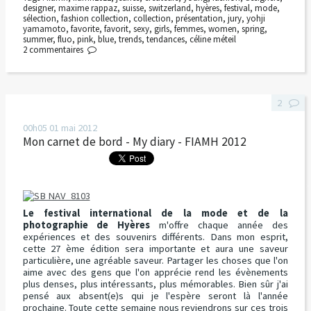
designer
,
maxime rappaz
,
suisse
,
switzerland
,
hyères
,
festival
,
mode
,
sélection
,
fashion collection
,
collection
,
présentation
,
jury
,
yohji
yamamoto
,
favorite
,
favorit
,
sexy
,
girls
,
femmes
,
women
,
spring
,
summer
,
fluo
,
pink
,
blue
,
trends
,
tendances
,
céline méteil
2
commentaires
2
00h05
01
mai 2012
Mon carnet de bord - My diary - FIAMH 2012
Le festival international de la mode et de la
photographie de Hyères
m'offre chaque année des
expériences et des souvenirs différents. Dans mon esprit,
cette 27 ème édition sera importante et aura une saveur
particulière, une agréable saveur. Partager les choses que l'on
aime avec des gens que l'on apprécie rend les évènements
plus denses, plus intéressants, plus mémorables. Bien sûr j'ai
pensé aux absent(e)s qui je l'espère seront là l'année
prochaine. Toute cette semaine nous reviendrons sur ces trois