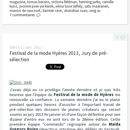
magazine
,
tomas berzins
,
victoria feldman
,
henning jurke
,
camille
kunz
,
yvonne poei-yie kwok
,
xénia lucie laffely
,
satu maaranen
,
marion de raucourt
,
damien ravn
,
shanshan ruan
,
xing su
7
commentaires
2
00h14
17
déc. 2012
Festival de la mode Hyères 2013, Jury de pré-
sélection
J'avais déjà eu ce privilège l'année dernière et je suis très
heureux que l'équipe du
Festival de la mode de Hyères
me
renouvelle sa confiance. La semaine dernière j'ai eu le plaisir
pendant quelques heures d'assister à l'important travail de
pré-sélection des dossiers de jeunes créateurs qui seront
soumis au jury 2013 fin janvier et d'une façon définitive pour une
dizaine d'entre eux en avril lors de la 28ème édition. Cette
première équipe "commando" regroupée autour de
Maida
Gregory Boina
(directrice artistique des défilés du Festival),