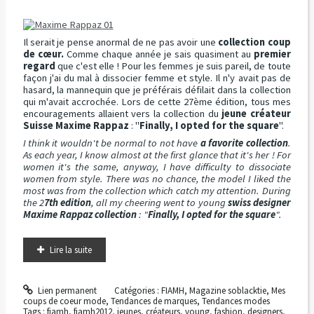
Il serait je pense anormal de ne pas avoir une
collection coup
de cœur.
Comme chaque année je sais quasiment au
premier
regard
que c'est elle ! Pour les femmes je suis pareil, de toute
façon j'ai du mal à dissocier femme et style. Il n'y avait pas de
hasard, la mannequin que je préférais défilait dans la collection
qui m'avait accrochée. Lors de cette 27ème édition, tous mes
encouragements allaient vers la collection du
jeune créateur
Suisse Maxime Rappaz
: "
Finally, I opted for the square
".
I think it wouldn't be normal to not have
a favorite collection
.
As each year, I know almost at the first glance that it's her ! For
women it's the same, anyway, I have difficulty to dissociate
women from style. There was no chance, the model I liked the
most was from the collection which catch my attention. During
the 2
7th edition
, all my cheering went to young
swiss designer
Maxime Rappaz
collection
: "
Finally, I opted for the square
".
Lire la suite
Lien permanent
Catégories :
FIAMH
,
Magazine soblacktie
,
Mes
coups de coeur mode
,
Tendances de marques
,
Tendances modes
Tags :
fiamh
,
fiamh2012
,
jeunes
,
créateurs
,
young
,
fashion
,
designers
,