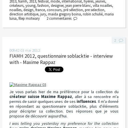
2013
,
fiamh
,
2013
,
festival
,
mode
,
international
,
hyères
,
jeunes
,
créateurs
,
young
,
fashion
,
designer
,
jean pierre blanc
,
villa noailles
,
noailles
,
design
,
france
,
concours
,
pré sélection
,
pre selection
,
direction artistique
,
jury
,
maida gregory boina
,
robin schulié
,
maria
luisa
,
filep motwary
2
commentaires
2
00h42
03
mai 2012
FIAMH 2012, questionnaire soblacktie - interview
with - Maxime Rappaz
Je vous parlais hier de ma préférence pour la collection du
créateur suisse Maxime Rappaz
, aller à sa rencontre m'a
permis de saisir quelques unes de ses
influences
. Il m'a donné
en répondant au questionnaire soblacktie, plus d'éléments
pour décripter sa collection. Des réponses que je vous
propose de découvrir aujourd'hui.
I was telling you yesterday my preference for the collection