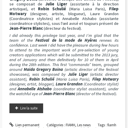
se composait de
Julie Liger
(assistante à la direction
artistique), et
Robin Schulié
(Maria Luisa Paris),
Filep
Motwary
(designer, artiste, blogueur), Laure Grandon
(Coordinatrice stylistes) et Annabelle Atshabo (assistante
coordinatrice stylistes), sous l'œil avisé et toujours présent de
Jean-Pierre Blanc
(directeur du festival).
I did already this privilege last year, and I’m glad that the
team of the
Festival de la mode de Hyères
renews its
confidence. Last week I did have the pleasure during few hours
to attend to the important work of pre-selection of young
creators applications which will be submitted to the 2013 jury,
end of January and then definitively for 10 of them in April
during the 28th edition. This first “commando” team, grouped
around
Maida Gregory Boina
(artistic director of the festival
showcases), was composed by
Julie Liger
(artistic director
assistant),
Robin Schulié
(Maria Luisa Paris),
Filep Motwary
(designer, artist, blogger),
Laure Grandon
(Coordinator stylist)
and
Annabelle Atshabo
(coordinator stylist assistant), under
the watchful eye of
Jean-Pierre Blanc
(director of the festival).
Lire la suite
Lien permanent
Catégories :
FIAMH
,
Les news
Tags :
fiamh