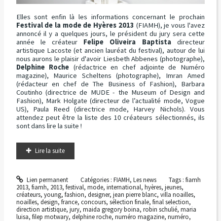
Elles sont enfin là les informations concernant le prochain
Festival de la mode de Hyères 2013
(FIAMH), je vous l'avez
annoncé il y a quelques jours, le président du jury sera cette
année le créateur
Felipe Oliveira Baptista
directeur
artistique Lacoste (et ancien lauréat du festival), autour de lui
nous aurons le plaisir d'avoir Liesbeth Abbenes (photographe),
Delphine Roche
(rédactrice en chef adjointe de Numéro
magazine), Maurice Scheltens (photographe), Imran Amed
(rédacteur en chef de The Business of Fashion), Barbara
Coutinho (directrice de MUDE - the Museum of Design and
Fashion), Mark Holgate (directeur de l’actualité mode, Vogue
US), Paula Reed (directrice mode, Harvey Nichols). Vous
attendez peut être la liste des 10 créateurs sélectionnés, ils
sont dans lire la suite !
Lire la suite
Lien permanent
Catégories :
FIAMH
,
Les news
Tags :
fiamh
2013
,
fiamh
,
2013
,
festival
,
mode
,
international
,
hyères
,
jeunes
,
créateurs
,
young
,
fashion
,
designer
,
jean pierre blanc
,
villa noailles
,
noailles
,
design
,
france
,
concours
,
sélection finale
,
final selection
,
direction artistique
,
jury
,
maida gregory boina
,
robin schulié
,
maria
luisa
,
filep motwary
,
delphine roche
,
numéro magazine
,
numéro
,