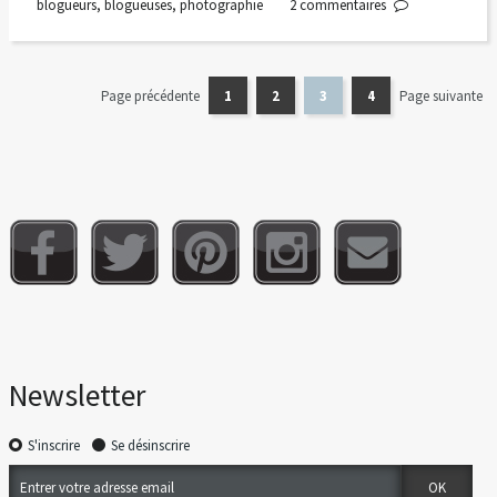
blogueurs
,
blogueuses
,
photographie
2
commentaires
Page précédente
1
2
3
4
Page suivante
Newsletter
S'inscrire
Se désinscrire