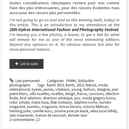
toutes considérations climatiques restera pour moi comme
l'une des plus intéressantes, pour des raisons évidentes mais
aussi pour des raisons plus personnelles.
I'm not going to go on and and on this evening (well, today) in
this article. This is an introduction to my attendance at the
28th Hyères International Fashion and Photography Festival
.
I'm leaving you a few photos, a teaser, to get a feel for what
will remain for me as one of the most interesting editions
beyond any opinions on it, for obvious reasons but also for
more personal reasons.
Lire la suite
Lien permanent
Catégories :
FIAMH
,
Soblacktie
photographe
Tags :
fiamh 2013
,
fiamh
,
2013
,
festival
,
mode
,
international
,
hyères
,
jeunes
,
créateurs
,
young
,
fashion
,
designer
,
jean
pierre blanc
,
villa noailles
,
noailles
,
design
,
france
,
concours
,
sélection
finale
,
final selection
,
direction artistique
,
jury
,
maida gregory boina
,
robin schulié
,
maria luisa
,
filep motwary
,
delphine roche
,
numéro
magazine
,
numéro
,
magazine
,
tomas berzins
,
victoria feldman
,
henning jurke
,
camille kunz
,
yvonne poei-yie kwok
,
xénia lucie laffely
,
satu maaranen
,
marion de raucourt
,
damien ravn
2
commentaires