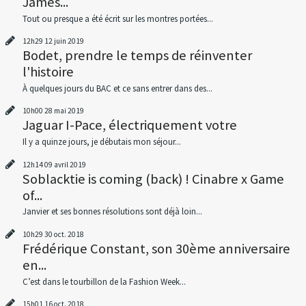
James...
Tout ou presque a été écrit sur les montres portées...
12h29
12
juin 2019
Bodet, prendre le temps de réinventer
l'histoire
À quelques jours du BAC et ce sans entrer dans des...
10h00
28
mai 2019
Jaguar I-Pace, électriquement votre
Il y a quinze jours, je débutais mon séjour...
12h14
09
avril 2019
Soblacktie is coming (back) ! Cinabre x Game
of...
Janvier et ses bonnes résolutions sont déjà loin...
10h29
30
oct. 2018
Frédérique Constant, son 30ème anniversaire
en...
C’est dans le tourbillon de la Fashion Week...
15h01
16
oct. 2018